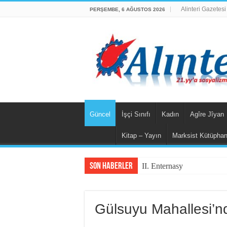
Alinteri Gazetesi
PERŞEMBE, 6 AĞUSTOS 2026
Güncel
İşçi Sınıfı
Kadın
Agîre Jîyan
Kitap – Yayın
Marksist Kütüpha
Son Haberler
II. Enternasyonal’in Sosya
Gülsuyu Mahallesi’nd