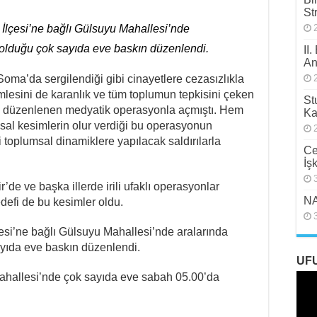
St
İlçesi’ne bağlı Gülsuyu Mahallesi’nde
 olduğu çok sayıda eve baskın düzenlendi.
II
An
 Soma’da sergilendiği gibi cinayetlere cezasızlıkla
mlesini de karanlık ve tüm toplumun tepkisini çeken
St
ına düzenlenen medyatik operasyonla açmıştı. Hem
Ka
sal kesimlerin olur verdiği bu operasyonun
i toplumsal dinamiklere yapılacak saldırılarla
Ce
İş
de ve başka illerde irili ufaklı operasyonlar
NA
edefi de bu kesimler oldu.
esi’ne bağlı Gülsuyu Mahallesi’nde aralarında
yıda eve baskın düzenlendi.
UF
Mahallesi’nde çok sayıda eve sabah 05.00’da