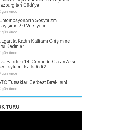
razburg’tan Cûdî’ye
2 gün önce
. Enternasyonal’in Sosyalizm
layışının 2.0 Versiyonu
2 gün önce
uttgart’ta Kadın Katliamı Girişimine
rşı Kadınlar
2 gün önce
zaevindeki 14. Gününde Özcan Aksu
kenceyle mi Katledildi?
3 gün önce
TO Tutsakları Serbest Bırakılsın!
3 gün önce
UK TURU