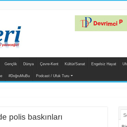
Gençlik
Dünya
Çevre-Kent
Kültür/Sanat
Engelsiz Hayat
Uf
ne
#DoğruMuBu
Podcast / Ufuk Turu
li
e polis baskınları
S
Bi