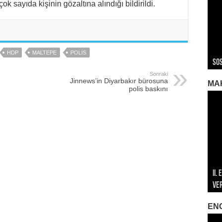
sayıda kişinin gözaltına alındığı bildirildi.
ROJ
ROJ
Roj
HDP
MALTEPE
POLIS
Sos
Ger
Ger
Ger
Roj
Sonraki
Jinnews’in Diyarbakır bürosuna
MA
polis baskını
II.
196
196
Ve
Öze
Mar
Met
Met
EN