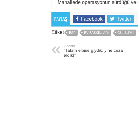
Mahallede operasyonun sürdüğü ve çok 
Facebook
Twitter
Paylaş
Etiket
ESP
EV BASKINLARI
GÜLSUYU
Önceki
“Takım elbise giydik, yine ceza
aldık!”