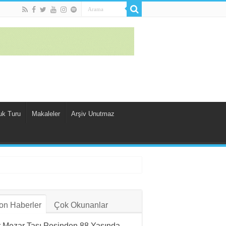
uk Turu
Makaleler
Arşiv Unutmaz
on Haberler
Çok Okunanlar
r Mezar Taşı Peşinden 88 Yaşında