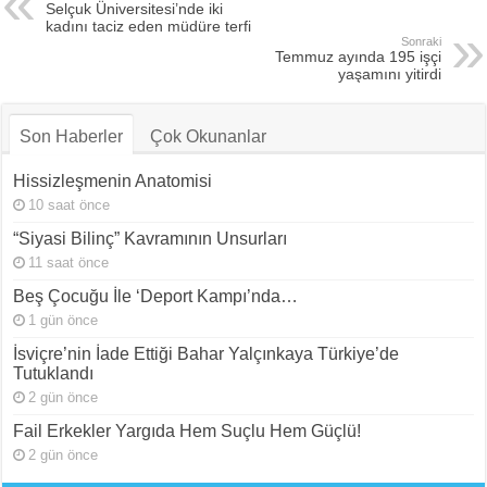
Selçuk Üniversitesi’nde iki
kadını taciz eden müdüre terfi
Sonraki
Temmuz ayında 195 işçi
yaşamını yitirdi
Son Haberler
Çok Okunanlar
Hissizleşmenin Anatomisi
10 saat önce
“Siyasi Bilinç” Kavramının Unsurları
11 saat önce
Beş Çocuğu İle ‘Deport Kampı’nda…
1 gün önce
İsviçre’nin İade Ettiği Bahar Yalçınkaya Türkiye’de
Tutuklandı
2 gün önce
Fail Erkekler Yargıda Hem Suçlu Hem Güçlü!
2 gün önce