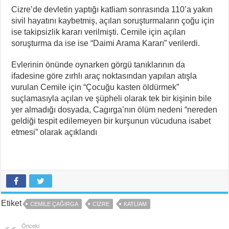
Cizre’de devletin yaptığı katliam sonrasında 110’a yakın
sivil hayatını kaybetmiş, açılan soruşturmaların çoğu için
ise takipsizlik kararı verilmişti. Cemile için açılan
soruşturma da ise ise “Daimi Arama Kararı” verilerdi.
Evlerinin önünde oynarken görgü tanıklarının da
ifadesine göre zırhlı araç noktasından yapılan atışla
vurulan Cemile için “Çocuğu kasten öldürmek”
suçlamasıyla açılan ve şüpheli olarak tek bir kişinin bile
yer almadığı dosyada, Cagırga’nın ölüm nedeni “nereden
geldiği tespit edilemeyen bir kurşunun vücuduna isabet
etmesi” olarak açıklandı
Etiket
CEMILE ÇAĞIRGA
CIZRE
KATLIAM
Önceki