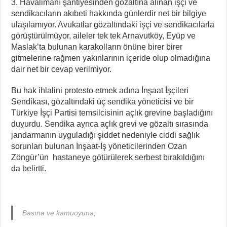
3. Havalimanı şantiyesinden gözaltına alınan işçi ve
II. Enternasyonal’in Sosyalizm Anlayışının 2.0 Versiyonu
sendikacıların akıbeti hakkında günlerdir net bir bilgiye
Stuttgart’ta Kadın Katliamı Girişimine Karşı Kadınlar
ulaşılamıyor. Avukatlar gözaltındaki işçi ve sendikacılarla
görüştürülmüyor, aileler tek tek Arnavutköy, Eyüp ve
Maslak’ta bulunan karakolların önüne birer birer
gitmelerine rağmen yakınlarının içeride olup olmadığına
dair net bir cevap verilmiyor.
Bu hak ihlalini protesto etmek adına İnşaat İşçileri
Sendikası, gözaltındaki üç sendika yöneticisi ve bir
Türkiye İşçi Partisi temsilcisinin açlık grevine başladığını
duyurdu. Sendika ayrıca açlık grevi ve gözaltı sırasında
jandarmanın uyguladığı şiddet nedeniyle ciddi sağlık
sorunları bulunan İnşaat-İş yöneticilerinden Ozan
Zöngür’ün hastaneye götürülerek serbest bırakıldığını
da belirtti.
Basına ve kamuoyuna;