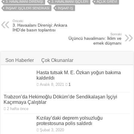
3. HAVALIMANI DIRENIŞI
3. HAVALIMANI IŞÇILERI
AÇLIK GREVI
INŞAAT IŞÇILERI SENDIKASI
INŞAAT-IŞ
Önceki
3. Havaalanı Direnişi: Ankara
İHD’de basın toplantısı
Sonraki
Üçüncü havalimanı: İklim ve
emek düşmanı
Son Haberler
Çok Okunanlar
Hasta tutsak M. E. Özkan yoğun bakıma
kaldırıldı
Aralık 8, 2021
1
Trabzon’da Hekimoğlu Döküm’de Sendikalaşan İşçiyi
Kaçırmaya Çalıştılar
2 hafta önce
Kızılay’daki deprem yolsuzluğu
protestosuna polis saldırdı
Şubat 3, 2020