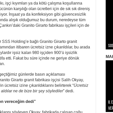
kkı, işçi kıyımları ya da kötü çalışma koşullarına
ünün karşılığı olan ücretleri için de sık sık direniş
yor. İnşaat ya da konfeksiyon gibi güvencesizlik
arında alışık olduğumuz bu durum, neredeyse tüm
ankırı’daki Granito Girarto fabrikası işçileri için de
ROJ
ROJ
Roj
r SSS Holding’e bağlı Granito Girarto granit
Sos
Ger
Ger
Ger
Roj
ramından itibaren ücretsiz izne çıkarıldılar, bu arada
ylardır işsiz kalan 980 işçiden 900’ü işsizlik
MA
ifa etti. Fakat bu süre içinde ne geriye dönük
rı.
 geçtiğimiz günlerde basın açıklaması
nito Girarto granit fabrikası işçisi Salih Okyay,
ücretsiz izine çıkarıldıklarını belirterek “
Ücretsiz
aldılar ne de bize bir şey söylediler
” dedi.
on vereceğim dedi”
II.
196
196
Ve
Öze
Mar
Met
Met
ıklarını söyleyen Okyay, fabrikada çalışan çoğu