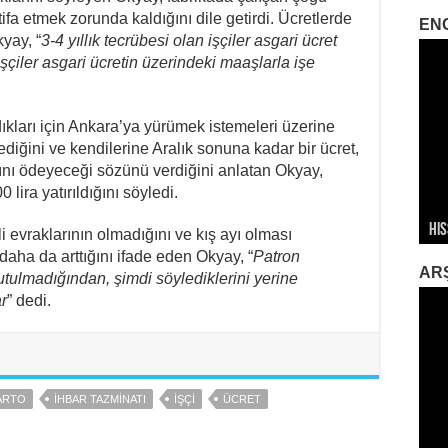
stifa etmek zorunda kaldığını dile getirdi. Ücretlerde
EN
yay, “
3-4 yıllık tecrübesi olan işçiler asgari ücret
 işçiler asgari ücretin üzerindeki maaşlarla işe
ıkları için Ankara’ya yürümek istemeleri üzerine
iğini ve kendilerine Aralık sonuna kadar bir ücret,
nı ödeyeceği sözünü verdiğini anlatan Okyay,
ira yatırıldığını söyledi.
“Ta
Sağ
His
Me
İkl
Sa
İti
li evraklarının olmadığını ve kış ayı olması
daha da arttığını ifade eden Okyay, “
Patron
AR
utulmadığından, şimdi söylediklerini yerine
r
” dedi.
ARTO
IHBAR TAZMINATI
İŞÇI
ÜCRET