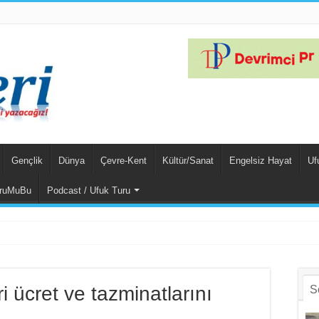
Gençlik
Dünya
Çevre-Kent
Kültür/Sanat
Engelsiz Hayat
Uf
ruMuBu
Podcast / Ufuk Turu
ri ücret ve tazminatlarını
S