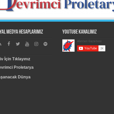
yal Medya Hesaplarımız
Youtube Kanalımız
iv İçin Tıklayınız
vrimci Proletarya
aşanacak Dünya