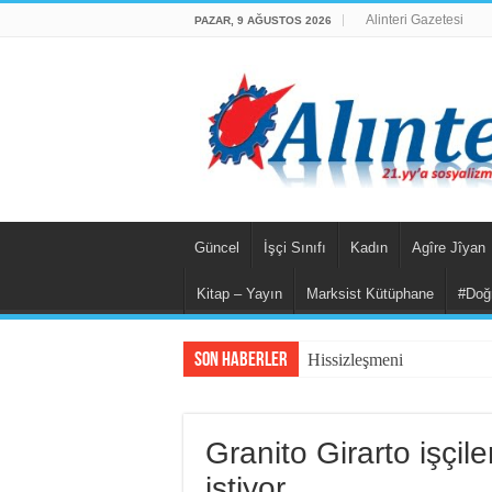
Alinteri Gazetesi
PAZAR, 9 AĞUSTOS 2026
Güncel
İşçi Sınıfı
Kadın
Agîre Jîyan
Kitap – Yayın
Marksist Kütüphane
#Doğ
Son Haberler
Hissizleşmenin Anatomisi
Granito Girarto işçile
istiyor