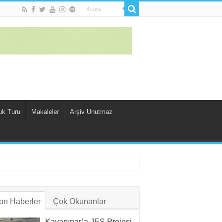
uk Turu
Makaleler
Arşiv Unutmaz
on Haberler
Çok Okunanlar
Kayapınar’a JES Projesi