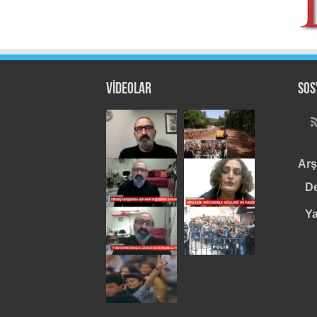
VİDEOLAR
Sos
Arş
De
Y