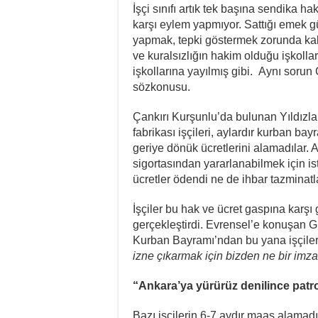
İşçi sınıfı artık tek başına sendika ha
karşı eylem yapmıyor. Sattığı emek güc
yapmak, tepki göstermek zorunda kalı
ve kuralsızlığın hakim olduğu işkoll
işkollarına yayılmış gibi. Aynı sorun Ç
sözkonusu.
Çankırı Kurşunlu’da bulunan Yıldızla
fabrikası işçileri, aylardır kurban bay
geriye dönük ücretlerini alamadılar. A
sigortasından yararlanabilmek için ist
ücretler ödendi ne de ihbar tazminatla
İşçiler bu hak ve ücret gaspına karşı
gerçekleştirdi. Evrensel’e konuşan Gra
Kurban Bayramı’ndan bu yana işçilerin 
izne çıkarmak için bizden ne bir imza 
“Ankara’ya yürürüz denilince patr
Bazı işçilerin 6-7 aydır maaş alamad