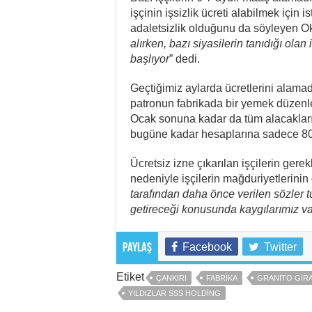
işçinin işsizlik ücreti alabilmek için i
adaletsizlik olduğunu da söyleyen Ok
alırken, bazı siyasilerin tanıdığı olan
başlıyor
” dedi.
Geçtiğimiz aylarda ücretlerini alamad
patronun fabrikada bir yemek düzenled
Ocak sonuna kadar da tüm alacakları
bugüne kadar hesaplarına sadece 800 l
Ücretsiz izne çıkarılan işçilerin gerek
nedeniyle işçilerin mağduriyetlerinin 
tarafından daha önce verilen sözler t
getireceği konusunda kaygılarımız va
Facebook
Twitter
Paylaş
Etiket
ÇANKIRI
FABRIKA
GRANITO GIR
YILDIZLAR SSS HOLDING