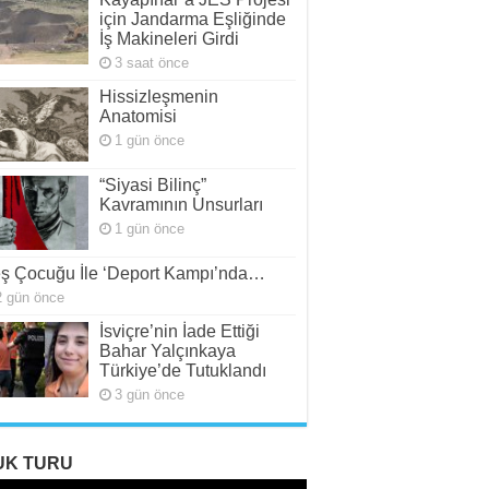
için Jandarma Eşliğinde
İş Makineleri Girdi
3 saat önce
Hissizleşmenin
Anatomisi
1 gün önce
“Siyasi Bilinç”
Kavramının Unsurları
1 gün önce
ş Çocuğu İle ‘Deport Kampı’nda…
2 gün önce
İsviçre’nin İade Ettiği
Bahar Yalçınkaya
Türkiye’de Tutuklandı
3 gün önce
UK TURU