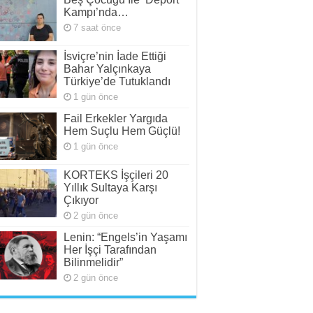
Kampı’nda…
7 saat önce
İsviçre’nin İade Ettiği
Bahar Yalçınkaya
Türkiye’de Tutuklandı
1 gün önce
Fail Erkekler Yargıda
Hem Suçlu Hem Güçlü!
1 gün önce
KORTEKS İşçileri 20
Yıllık Sultaya Karşı
Çıkıyor
2 gün önce
Lenin: “Engels’in Yaşamı
Her İşçi Tarafından
Bilinmelidir”
2 gün önce