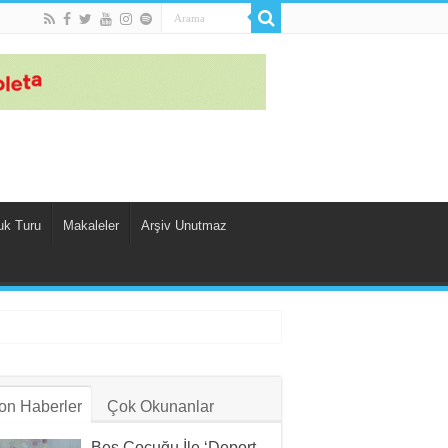
uk Turu
Makaleler
Arşiv Unutmaz
on Haberler
Çok Okunanlar
Beş Çocuğu İle ‘Deport