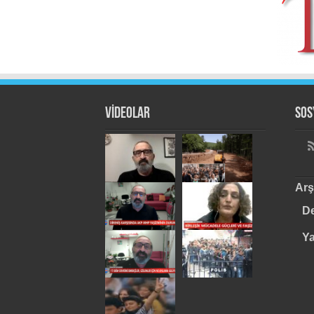
VİDEOLAR
Sos
Arş
De
Y