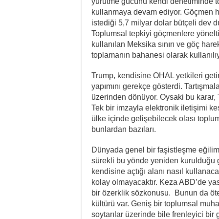
yürütme gücünü kendi denetiminde top
kullanmaya devam ediyor. Göçmen har
istediği 5,7 milyar dolar bütçeli dev 
Toplumsal tepkiyi göçmenlere yönelti
kullanılan Meksika sınırı ve göç hareke
toplamanın bahanesi olarak kullanılıy
Trump, kendisine OHAL yetkileri geti
yapımını gerekçe gösterdi. Tartışma
üzerinden dönüyor. Oysaki bu karar, Tr
Tek bir imzayla elektronik iletişimi 
ülke içinde gelişebilecek olası topl
bunlardan bazıları.
Dünyada genel bir faşistleşme eğili
sürekli bu yönde yeniden kurulduğu
kendisine açtığı alanı nasıl kullanaca
kolay olmayacaktır. Keza ABD’de yas
bir özerklik sözkonusu. Bunun da ö
kültürü var. Geniş bir toplumsal muh
soytarılar üzerinde bile frenleyici bi