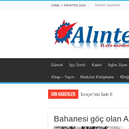
Alinteri Gazetesi
CUMA, 7 AĞUSTOS 2026
Güncel
İşçi Sınıfı
Kadın
Agîre Jîyan
Kitap – Yayın
Marksist Kütüphane
#Doğ
Son Haberler
İsviçre’nin İade Ettiği Ba
Bahanesi göç olan 