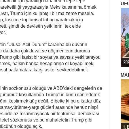
lamak için yarattığı bahaneleri tepe tepe
UF
eketliliği yaygarasıyla Meksika sınırına örmek
duvar, Trump için kullanışlı bir malzeme mesela.
p, faşizme toplumsal taban yaratmak için
ti, şimdi de devletin yetkilerini tek elde
or.
ren “Ulusal Acil Durum” kararına bu duvarın
lar da daha çok duvar ve göçmenlerin durumu
ROJ
ROJ
Roj
ump gibi faşist bir soytarıya sayısız yetki tanıyor.
Sos
Ger
Ger
Ger
Roj
kesmek, halkın banka hesaplarına el koyabilmek,
umsal patlamalara karşı asker sevkedebilmek
MA
minin sözkonusu olduğu ve ABD’deki dengelerin de
 günümüz koşullarında Trump’un bunu ilan ederek
ğını kestirmek güç değil. Elbette ki bu o kadar düz
ama-yürütme-yargı güçleri arasında henüz nispi
tesinde azımsanmayacak bir toplumsal demokrasi
alefet sözkonusu ve bu muhalefetin Trump gibi
r gücünün olduğu açık.
II.
196
196