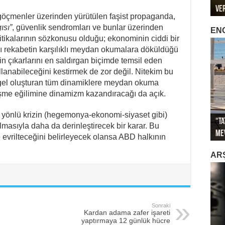
Ve
Öze
Mar
Met
Met
göçmenler üzerinden yürütülen faşist propaganda,
ısı”
, güvenlik sendromları ve bunlar üzerinden
EN
itikalarının sözkonusu olduğu; ekonominin ciddi bir
sı rekabetin karşılıklı meydan okumalara döküldüğü
n çıkarlarını en saldırgan biçimde temsil eden
ullanabileceğini kestirmek de zor değil. Nitekim bu
ngel oluşturan tüm dinamiklere meydan okuma
eşme eğilimine dinamizm kazandıracağı da açık.
 yönlü krizin (hegemonya-ekonomi-siyaset gibi)
“Ta
Sağ
lmasıyla daha da derinleştirecek bir karar. Bu
Me
İkl
Sa
İti
Gök
e evrilteceğini belirleyecek olansa ABD halkının
AR
Sonraki
Kardan adama zafer işareti
yaptırmaya 12 günlük hücre