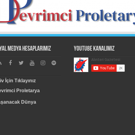
yal Medya Hesaplarımız
Youtube Kanalımız
iv İçin Tıklayınız
vrimci Proletarya
aşanacak Dünya