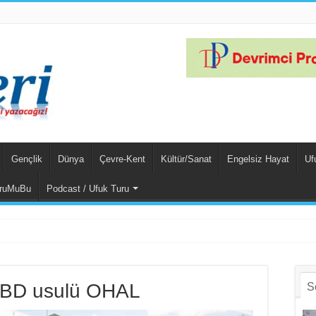
Gençlik
Dünya
Çevre-Kent
Kültür/Sanat
Engelsiz Hayat
Uf
ruMuBu
Podcast / Ufuk Turu
har Yalçınkaya
ABD usulü OHAL
S