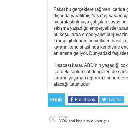
Fakat bu gerçeklere rağmen içeride 
dışarıda yaratılmış “
dış düşmanlar alg
meşrulaştırılmaya çalışılan savaş pol
sıkışma yaşadığı; emperyalistler ara
bu koşullarda emperyalist burjuvazini
Trump gibilerinin bu yetkileri nasıl k
kararın kendisi aslında kendisine e
anlamına geliyor. Dünyadaki faşistl
Kısacası karar, ABD’nin yaşadığı çok
içerdeki toplumsal dengeleri de sarsı
kararın yaşanan rejim krizini nereler
alacağı tutumudur.
Facebook
Twitter
Paylaş
Önceki
YÖK asıl kodlarıyla konuştu