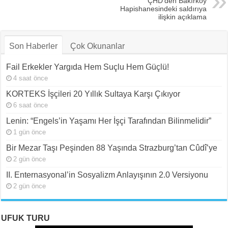
ÇHD’den Bakırköy
Hapishanesindeki saldırıya
ilişkin açıklama
Son Haberler
Çok Okunanlar
Fail Erkekler Yargıda Hem Suçlu Hem Güçlü!
4 saat önce
KORTEKS İşçileri 20 Yıllık Sultaya Karşı Çıkıyor
6 saat önce
Lenin: “Engels’in Yaşamı Her İşçi Tarafından Bilinmelidir”
1 gün önce
Bir Mezar Taşı Peşinden 88 Yaşında Strazburg’tan Cûdî’ye
2 gün önce
II. Enternasyonal’in Sosyalizm Anlayışının 2.0 Versiyonu
2 gün önce
UFUK TURU