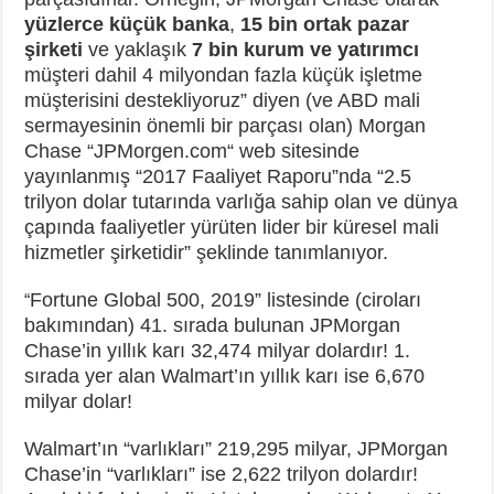
yüzlerce küçük banka
,
15
bin
orta
k
pazar
şirketi
ve yaklaşık
7
bin
kurum ve yatırımcı
müşteri dahil 4 milyondan fazla küçük işletme
müşterisini destekliyoruz” diyen (ve ABD mali
sermayesinin önemli bir parçası olan) Morgan
Chase “JPMorgen.com“ web sitesinde
yayınlanmış “2017 Faaliyet Raporu”nda “2.5
trilyon dolar tutarında varlığa sahip olan ve dünya
çapında faaliyetler yürüten lider bir küresel mali
hizmetler şirketidir” şeklinde tanımlanıyor.
Fortune Global 500, 2019” listesinde (ciroları
“
bakımından) 41. sırada bulunan JPMorgan
Chase’in yıllık karı 32,474 milyar dolardır! 1.
sırada yer alan Walmart’ın yıllık karı ise 6,670
milyar dolar!
Walmart’ın “varlıkları” 219,295 milyar, JPMorgan
Chase’in “varlıkları” ise 2,622 trilyon dolardır!