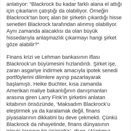
anlatıyor: “Blackrock bu kadar farklı alana el attığı
için çıkarların çatıştığı da olabiliyor. Örneğin
Blackrock’tan borç alan bir şirketin çıkardığı hisse
senetleri Blackrock tarafından alınmış olabiliyor.
Aynı zamanda alacaklısı da olan büyük
hissedarıyla anlaşmazlık çıkarmayı hangi şirket
göze alabilir?”
Finans krizi ve Lehman bankasının iflası
Blackrock’un büyümesini hızlandırdı. Şirket işe,
zararı asgariye indirmek amacıyla ipotek senedi
portföylerini dilimlere ayırıp pazarlayarak
başlamıştı. Heike Buchter, kısa zamanda
Amerikan maliye bakanlığının danışmanları
arasına giren Larry Fink’in şirketini anlatan
kitabının önsözünde, ‘Maksadım Blackrock’u
eleştirmek ya da karalamak değil, finans
piyasalarının dikkatini bu deve çekmekti. Çünkü
Blackrock da nihayetinde, finans dünyasının
işleyiş tarzının bir ürünüdür’, diyor. (Alıntımız