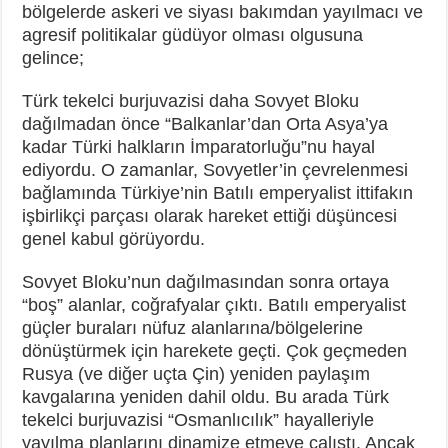
bölgelerde askeri ve siyası bakımdan yayılmacı ve
agresif politikalar güdüyor olması olgusuna
gelince;
Türk tekelci burjuvazisi daha Sovyet Bloku
dağılmadan önce “Balkanlar’dan Orta Asya’ya
kadar Türki halkların İmparatorluğu”nu hayal
ediyordu. O zamanlar, Sovyetler’in çevrelenmesi
bağlamında Türkiye’nin Batılı emperyalist ittifakın
işbirlikçi parçası olarak hareket ettiği düşüncesi
genel kabul görüyordu.
Sovyet Bloku’nun dağılmasından sonra ortaya
“boş” alanlar, coğrafyalar çıktı. Batılı emperyalist
güçler buraları nüfuz alanlarına/bölgelerine
dönüştürmek için harekete geçti. Çok geçmeden
Rusya (ve diğer uçta Çin) yeniden paylaşım
kavgalarına yeniden dahil oldu. Bu arada Türk
tekelci burjuvazisi “Osmanlıcılık” hayalleriyle
yayılma planlarını dinamize etmeye çalıştı. Ancak