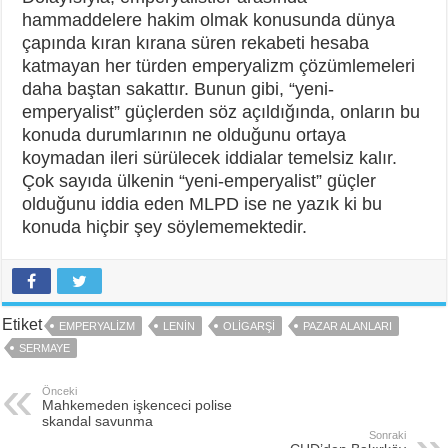
hammaddelere hakim olmak konusunda dünya
çapında kıran kırana süren rekabeti hesaba
katmayan her türden emperyalizm çözümlemeleri
daha baştan sakattır. Bunun gibi, “yeni-
emperyalist” güçlerden söz açıldığında, onların bu
konuda durumlarının ne olduğunu ortaya
koymadan ileri sürülecek iddialar temelsiz kalır.
Çok sayıda ülkenin “yeni-emperyalist” güçler
olduğunu iddia eden MLPD ise ne yazık ki bu
konuda hiçbir şey söylememektedir.
Etiket
EMPERYALIZM
LENIN
OLIGARŞI
PAZAR ALANLARI
SERMAYE
Önceki
Mahkemeden işkenceci polise
skandal savunma
Sonraki