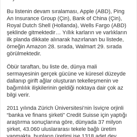
Bu listenin devam sıralaması, Apple (ABD), Ping
An Insurance Group (Çin), Bank of China (Çin),
Royal Dutch Shell (Hollanda), Wells Fargo (ABD)
şeklinde gitmektedir… Yıllık karların ve varlıkların
ilk planda dikkate alınarak hazırlanan bu listede,
örneğin Amazon 28. sırada, Walmart 29. sırada
görülmektedir.
Öbür taraftan, bu liste de, dünya mali
sermayesinin gerçek gücüne ve küresel düzeyde
dallanıp girift ağlar oluşturan tekelleşmenin ve
bağımlılık ilişkilerinin geldiği noktaya dair çok az
bilgi verir.
2011 yılında Zürich Üniversitesi’nin İsviçre orjinli
“banka ve finans şirketi” Credit Suisse için yaptığı
araştırma sonuçlarına göre, dünyada 37 milyon
şirket, 43.060 uluslararası tekele bağlı üretim
yapmakta, bunların üretimi ise 1318 adet dev