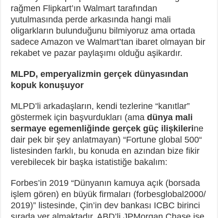
rağmen Flipkart’ın Walmart tarafından
yutulmasında perde arkasında hangi mali
oligarkların bulunduğunu bilmiyoruz ama ortada
sadece Amazon ve Walmart’tan ibaret olmayan bir
rekabet ve pazar paylaşımı olduğu aşikardır.
MLPD, emperyalizmin gerçek dünyasından
kopuk konuşuyor
MLPD’li arkadaşların, kendi tezlerine “kanıtlar”
göstermek için başvurdukları (ama
dünya mali
sermaye egemenliğinde gerçek güç ilişkileri
ne
dair pek bir şey anlatmayan) “Fortune global 500“
listesinden farklı, bu konuda en azından bize fikir
verebilecek bir başka istatistiğe bakalım:
Forbes’in 2019 “Dünyanın kamuya açık (borsada
işlem gören) en büyük firmaları (forbesglobal2000/
2019)” listesinde, Çin’in dev bankası ICBC birinci
sırada yer almaktadır. ABD’li JPMorgan Chase ise