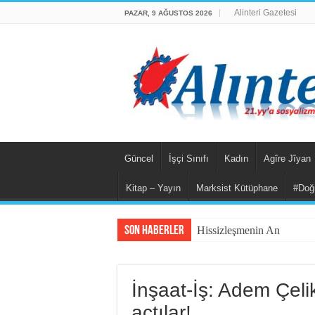
Alinteri Gazetesi
PAZAR, 9 AĞUSTOS 2026
Güncel
İşçi Sınıfı
Kadın
Agîre Jîyan
Kitap – Yayın
Marksist Kütüphane
#Doğ
Son Haberler
Hissizleşmenin Anatomisi
İnşaat-İş: Adem Çeli
açtılar!