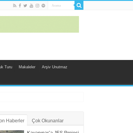
uk Turu
Makaleler
Arşiv Unutmaz
on Haberler
Çok Okunanlar
Kayapınar’a JES Projesi