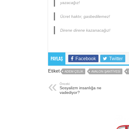
yazacağız!
Ücret haktır, gasbedilemez!
Direne direne kazanacağız!
Facebook
Twitter
Paylaş
Etiket
ADEM ÇELIK
AVALON ŞANTIYESI
Önceki
Sosyalizm insanlığa ne
vadediyor?