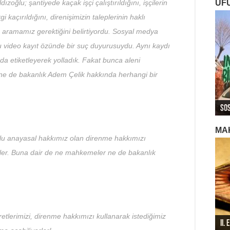
UF
oğlu; şantiyede kaçak işçi çalıştırıldığını, işçilerin
gi kaçırıldığını, direnişimizin taleplerinin haklı
ramamız gerektiğini belirtiyordu. Sosyal medya
 video kayıt özünde bir suç duyurusuydu. Aynı kaydı
 da etiketleyerek yolladık. Fakat bunca aleni
e de bakanlık Adem Çelik hakkında herhangi bir
ROJ
ROJ
Roj
Sos
Ger
Ger
Ger
Roj
MA
lu anayasal hakkımız olan direnme hakkımızı
üler. Buna dair de ne mahkemeler ne de bakanlık
etlerimizi, direnme hakkımızı kullanarak istediğimiz
II.
196
196