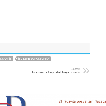
INŞAAT-IŞ
IŞÇILERE SORUŞTURMA
Sonraki
Fransa’da kapitalist hayat durdu