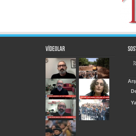
VİDEOLAR
Sos
Arş
De
Y