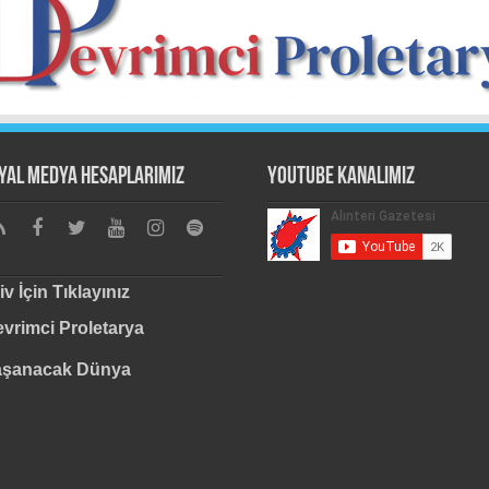
yal Medya Hesaplarımız
Youtube Kanalımız
iv İçin Tıklayınız
vrimci Proletarya
aşanacak Dünya