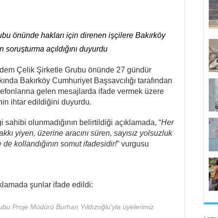
ubu önünde hakları için direnen işçilere Bakırköy
n soruşturma açıldığını duyurdu
), Adem Çelik Şirketle Grubu önünde 27 gündür
akkında Bakırköy Cumhuriyet Başsavcılığı tarafından
telefonlarına gelen mesajlarda ifade vermek üzere
in ihtar edildiğini duyurdu.
 sahibi olunmadığının belirtildiği açıklamada, “
Her
akkı yiyen, üzerine aracını süren, sayısız yolsuzluk
de kollandığının somut ifadesidir!
” vurgusu
ıklamada şunlar ifade edildi:
ubu Proje Müdürü Burhan Yıldızoğlu’yla üyelerimiz