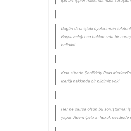
için biz işçiler hakkında hızla soruştur
Bugün direnişteki üyelerimizin telef
Başsavcılığı’nca hakkımızda bir soruşt
belirtildi.
Kısa sürede Şenlikköy Polis Merkezi’
içeriği hakkında bir bilgimiz yok!
Her ne olursa olsun bu soruşturma; işç
yapan Adem Çelik’in hukuk nezdinde de