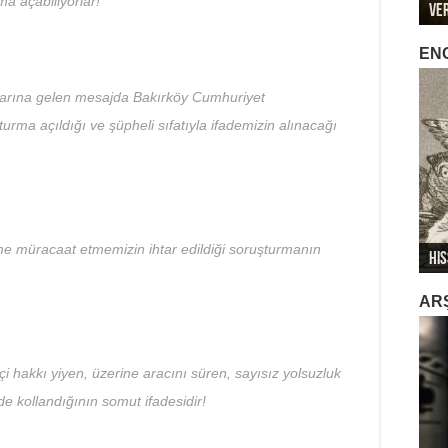
ma açabiliyorlar!
Ve
Öze
Mar
Met
Met
EN
onlarına gelen mesajda Bakırköy Cumhuriyet
urma açıldığı ve şüpheli sıfatıyla ifademizin alınacağı
“Ta
Sağ
me müracaat etmemizin ihtar edildiği soruşturmanın
His
Me
İkl
Sa
İti
AR
i hakkı yiyen, üzerine aracını süren, sayısız yolsuzluk
 kollandığının somut ifadesidir!