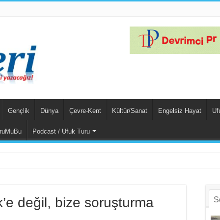
Gençlik
Dünya
Çevre-Kent
Kültür/Sanat
Engelsiz Hayat
Uf
ruMuBu
Podcast / Ufuk Turu
k’e değil, bize soruşturma
S