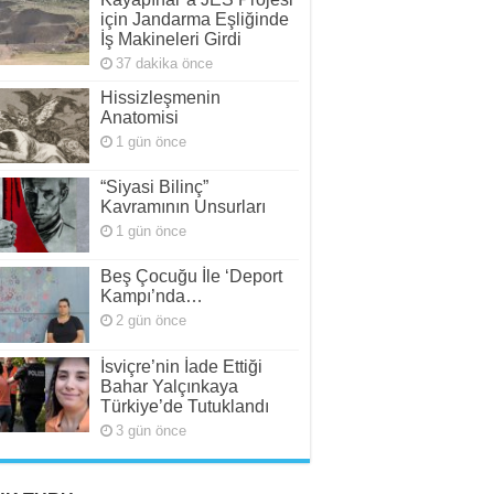
için Jandarma Eşliğinde
İş Makineleri Girdi
37 dakika önce
Hissizleşmenin
Anatomisi
1 gün önce
“Siyasi Bilinç”
Kavramının Unsurları
1 gün önce
Beş Çocuğu İle ‘Deport
Kampı’nda…
2 gün önce
İsviçre’nin İade Ettiği
Bahar Yalçınkaya
Türkiye’de Tutuklandı
3 gün önce