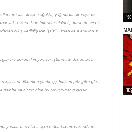
retlerimizi almak için soğukta, yağmurda direniyoruz.
’96
Alm
Biz
12 
Kap
sı yok, evlerimizde faturalar birikmiş durumda ve biz
MA
deden çıkış verildiği için işsizlik ücreti de alamıyoruz.
 gibilere dokunulmuyor, soruşturmalar dönüp bize
an işçi kanı dökerken ya da işçi hakkını göz göre göre
a dair bir alt çizme olan bu soruşturmayı işçi ve
Teş
So
Dev
Ek
Par
ndi yasalarımızı fiili meşru mücadelemizle kendimiz