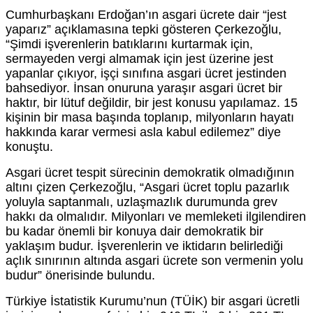
Cumhurbaşkanı Erdoğan’ın asgari ücrete dair “jest
yaparız” açıklamasına tepki gösteren Çerkezoğlu,
“Şimdi işverenlerin batıklarını kurtarmak için,
sermayeden vergi almamak için jest üzerine jest
yapanlar çıkıyor, işçi sınıfına asgari ücret jestinden
bahsediyor. İnsan onuruna yaraşır asgari ücret bir
haktır, bir lütuf değildir, bir jest konusu yapılamaz. 15
kişinin bir masa başında toplanıp, milyonların hayatı
hakkında karar vermesi asla kabul edilemez” diye
konuştu.
Asgari ücret tespit sürecinin demokratik olmadığının
altını çizen Çerkezoğlu, “Asgari ücret toplu pazarlık
yoluyla saptanmalı, uzlaşmazlık durumunda grev
hakkı da olmalıdır. Milyonları ve memleketi ilgilendiren
bu kadar önemli bir konuya dair demokratik bir
yaklaşım budur. İşverenlerin ve iktidarın belirlediği
açlık sınırının altında asgari ücrete son vermenin yolu
budur” önerisinde bulundu.
Türkiye İstatistik Kurumu’nun (TÜİK) bir asgari ücretli