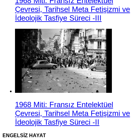
1968 Miti: Fransız Entelektüel
Çevresi, Tarihsel Meta Fetişizmi ve
İdeolojik Tasfiye Süreci -III
1968 Miti: Fransız Entelektüel
Çevresi, Tarihsel Meta Fetişizmi ve
İdeolojik Tasfiye Süreci -II
ENGELSIZ HAYAT