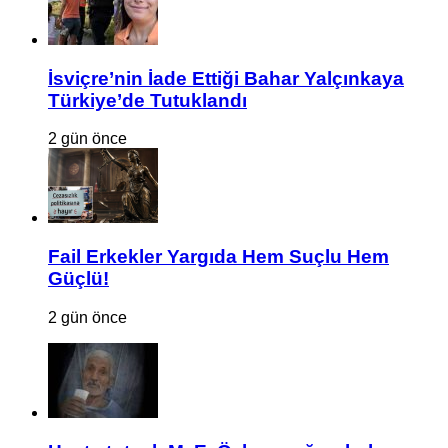
İsviçre’nin İade Ettiği Bahar Yalçınkaya
Türkiye’de Tutuklandı
2 gün önce
Fail Erkekler Yargıda Hem Suçlu Hem
Güçlü!
2 gün önce