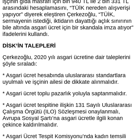
işçinin gıda masrafı için bin 940 TL ile 2 bin 331 TL
arasındaki hesaplamasını, “TÜİK nereden alışverişi
yapıyor” diyerek eleştiren Çerkezoğlu, “TÜİK,
sermayenin istediği, iktidarın dayattığı açlık sınırının
bile altında asgari ücret için bir skandala imza atıyor”
ifadelerini kullandı.
DİSK’İN TALEPLERİ
Çerkezoğlu, 2020 yılı asgari ücretine dair taleplerini
şöyle sıraladı:
* Asgari ücret hesabında uluslararası standartlara
uyulmalı ve işçinin ailesi de dikkate alınmalıdır.
* Asgari ücret toplu pazarlık yoluyla saptanmalıdır.
* Asgari ücret tespitine ilişkin 131 Sayılı Uluslararası
Çalışma Örgütü (ILO) Sözleşmesi onaylanmalı,
Avrupa Sosyal Şartı’na asgari ücretle ilgili konan
çekince kaldırılmalıdır.
* Asgari Ücret Tespit Komisyonu’nda kadın temsili