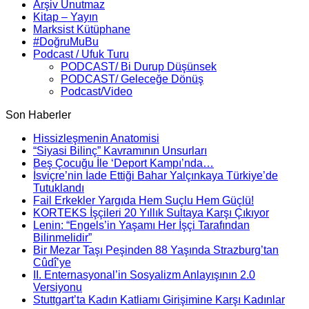
Arşiv Unutmaz
Kitap – Yayın
Marksist Kütüphane
#DoğruMuBu
Podcast / Ufuk Turu
PODCAST/ Bi Durup Düşünsek
PODCAST/ Geleceğe Dönüş
Podcast/Video
Son Haberler
Hissizleşmenin Anatomisi
“Siyasi Bilinç” Kavramının Unsurları
Beş Çocuğu İle ‘Deport Kampı’nda…
İsviçre’nin İade Ettiği Bahar Yalçınkaya Türkiye’de
Tutuklandı
Fail Erkekler Yargıda Hem Suçlu Hem Güçlü!
KORTEKS İşçileri 20 Yıllık Sultaya Karşı Çıkıyor
Lenin: “Engels’in Yaşamı Her İşçi Tarafından
Bilinmelidir”
Bir Mezar Taşı Peşinden 88 Yaşında Strazburg’tan
Cûdî’ye
II. Enternasyonal’in Sosyalizm Anlayışının 2.0
Versiyonu
Stuttgart’ta Kadın Katliamı Girişimine Karşı Kadınlar