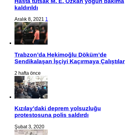
Hasta tutsak M. E. Özkan yoğun bakıma
kaldırıldı
Aralık 8, 2021
1
Trabzon’da Hekimoğlu Döküm’de
Sendikalaşan İşçiyi Kaçırmaya Çalıştılar
2 hafta önce
Kızılay’daki deprem yolsuzluğu
protestosuna polis saldırdı
Şubat 3, 2020