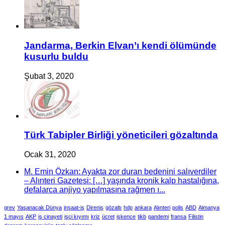
Jandarma, Berkin Elvan’ı kendi ölümünde
kusurlu buldu
Şubat 3, 2020
Türk Tabipler Birliği yöneticileri gözaltında
Ocak 31, 2020
M. Emin Özkan: Ayakta zor duran bedenini salıverdiler
– Alınteri Gazetesi: […] yaşında kronik kalp hastalığına,
defalarca anjiyo yapılmasına rağmen ı...
grev
Yaşanacak Dünya
inşaat-iş
Direniş
gözaltı
hdp
ankara
Alınteri
polis
ABD
Almanya
1 mayıs
AKP
iş cinayeti
işçi kıyımı
kriz
ücret
işkence
tikb
pandemi
fransa
Filistin