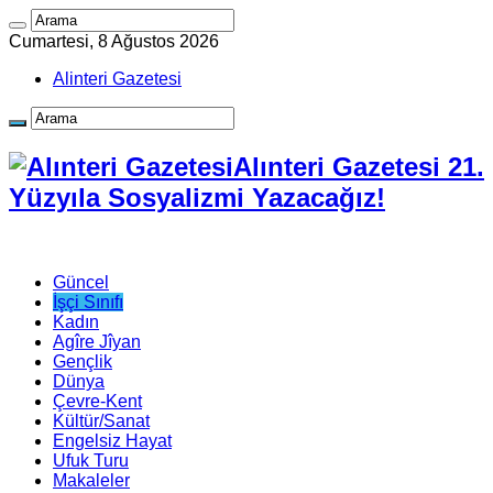
Cumartesi, 8 Ağustos 2026
Alinteri Gazetesi
Alınteri Gazetesi 21.
Yüzyıla Sosyalizmi Yazacağız!
Güncel
İşçi Sınıfı
Kadın
Agîre Jîyan
Gençlik
Dünya
Çevre-Kent
Kültür/Sanat
Engelsiz Hayat
Ufuk Turu
Makaleler