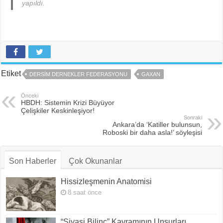
yapıldı.
Etiket
DERSIM DERNEKLER FEDERASYONU
GAXAN
Önceki
HBDH: Sistemin Krizi Büyüyor
Çelişkiler Keskinleşiyor!
Sonraki
Ankara’da ‘Katiller bulunsun,
Roboski bir daha asla!’ söyleşisi
Son Haberler
Çok Okunanlar
Hissizleşmenin Anatomisi
8 saat önce
“Siyasi Bilinç” Kavramının Unsurları