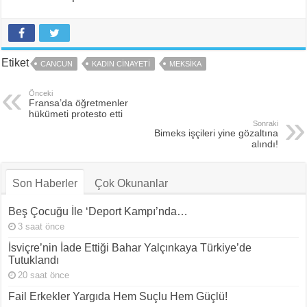
Etiket
CANCUN
KADIN CINAYETI
MEKSIKA
Önceki
Fransa’da öğretmenler
hükümeti protesto etti
Sonraki
Bimeks işçileri yine gözaltına
alındı!
Son Haberler
Çok Okunanlar
Beş Çocuğu İle ‘Deport Kampı’nda…
3 saat önce
İsviçre’nin İade Ettiği Bahar Yalçınkaya Türkiye’de
Tutuklandı
20 saat önce
Fail Erkekler Yargıda Hem Suçlu Hem Güçlü!