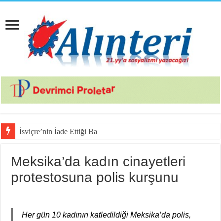
İsviçre’nin İade Ettiği Bahar Yalçınk
Meksika’da kadın cinayetleri
protestosuna polis kurşunu
Her gün 10 kadının katledildiği Meksika’da polis,