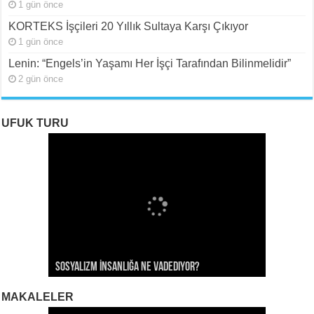
1 gün önce
KORTEKS İşçileri 20 Yıllık Sultaya Karşı Çıkıyor
1 gün önce
Lenin: “Engels’in Yaşamı Her İşçi Tarafından Bilinmelidir”
2 gün önce
UFUK TURU
ROJAVA: Rehavete Kapılan Bir Devrimin Hazin
ROJAVA: Rehavete Kapılan Bir Devrimin Hazin
Rojava: Rehavete Kapılan Bir Devrimin Hazin
Sosyalizm İnsanlığa Ne Vadediyor?
Gerileyişi -III
Gerileyişi -II
Gerileyişi*
Rojava Devrimi İçin Yangın Alarmı
MAKALELER