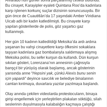
Alvarado’nun günler sonra parçalanmış cesedi bulundu.
Bu cinayet, Karayipler eyaleti Quintana Roo’da kadınlara
karşı işlenen korkunç suçlar dizisinin sonuncusuydu. Bir
gün önce de Cuautitlán’da 17 yaşındaki Amber Viridiana
Uicab adlı bir kadın katledilmişti. Bu cinayete karşı
yapılan gösterilerde de polis, göz yaşartıcı gaz
kullanmıştı.
Her gün 10 kadının katledildiği Meksika’da ardı ardına
yaşanan bu vahşi cinayetlere karşı öfkesini sokaklara
taşıyan kadınlara gaz bombalarıyla saldırmaya alışmış
Meksika polisi, bu sefer kurşun da kullandı. Dün kurşun
sıkılan gösteri, Lorenzana’nın annesinin çağrısıyla
barışçıl bir yürüyüş olarak başlamış, ancak gösterinin
yarısında anne “
Hepsini yak, çünkü Alexis bunu senin
için yapardı
” deyince savcılık ve belediye binalarının
camları kırılmaya, duvarlara yazılar yazılmaya başlandı.
Olay anında çekilen videolarda protestocuların, binaya
girişi engellemek için yerleştirilen plakaları söktüğü, silah
seslerinin duyulmasıyla kalabalığın kaçmaya çalıştığı