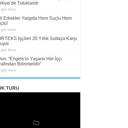
rkiye’de Tutuklandı
 gün önce
il Erkekler Yargıda Hem Suçlu Hem
çlü!
 gün önce
RTEKS İşçileri 20 Yıllık Sultaya Karşı
kıyor
 gün önce
nin: “Engels’in Yaşamı Her İşçi
rafından Bilinmelidir”
 gün önce
UK TURU