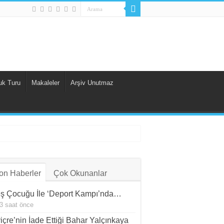
uk Turu
Makaleler
Arşiv Unutmaz
on Haberler
Çok Okunanlar
ş Çocuğu İle ‘Deport Kampı’nda…
3 saat önce
viçre’nin İade Ettiği Bahar Yalçınkaya