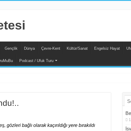
Gençlik
Dünya
Çevre-Kent
Kültür/Sanat
Engelsiz Hayat
Uf
ruMuBu
Podcast / Ufuk Turu
du!..
S
Be
1
 gözleri bağlı olarak kaçırıldığı yere bırakıldı
İs