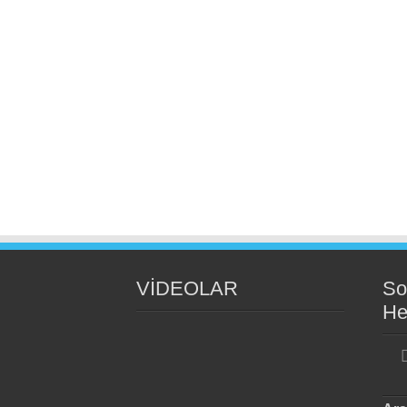
VİDEOLAR
So
He