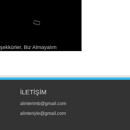
syalizme Çekim Gücünü Yeniden
onomizm Taraftarlarıyla Bir
ris Komünü: Geçmişteki
şekkürler, Biz Almayalım
azandırmak
vrimin Esasları ve Örgütlenmesi
onuşma
leceğimiz*
İLETİŞİM
alinterimb@gmail.com
alinteriyle@gmail.com