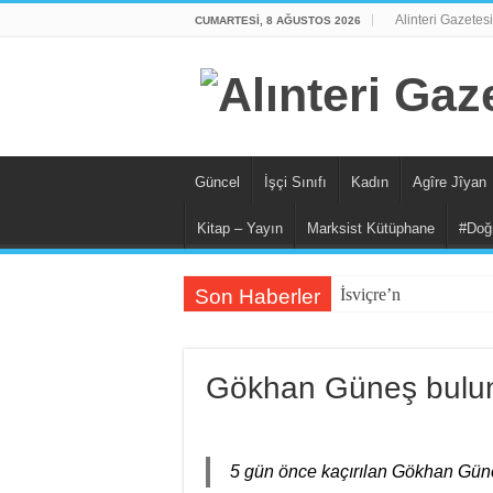
Alinteri Gazetesi
CUMARTESI, 8 AĞUSTOS 2026
Güncel
İşçi Sınıfı
Kadın
Agîre Jîyan
Kitap – Yayın
Marksist Kütüphane
#Doğ
Son Haberler
İsviçre’nin İade Ettiğ
Gökhan Güneş bulun
5 gün önce kaçırılan Gökhan Güneş,