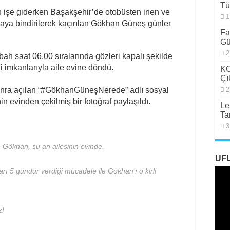
Tü
en işe giderken Başakşehir’de otobüsten inen ve
1
rabaya bindirilerek kaçırılan Gökhan Güneş günler
Fa
Gü
2
h saat 06.00 sıralarında gözleri kapalı şekilde
 imkanlarıyla aile evine döndü.
KO
Çı
nra açılan “#GökhanGüneşNerede” adlı sosyal
2
 evinden çekilmiş bir fotoğraf paylaşıldı.
Le
Ta
3
n Gökhan, şu an ailesinin evinde.
UF
arı 5 gündür verdiği mücadele ile Gökhan’ı o kirli
z!