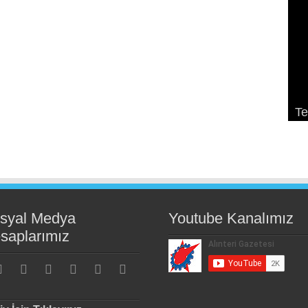
So
Ek
Pa
Te
K
De
K
ge
syal Medya
Youtube Kanalımız
saplarımız