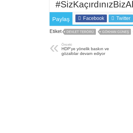
#SizKaçırdınızBizA
Facebook
Twitter
Paylaş
Etiket
DEVLET TERÖRÜ
GÖKHAN GÜNEŞ
Önceki
HDP’ye yönelik baskın ve
gözaltılar devam ediyor