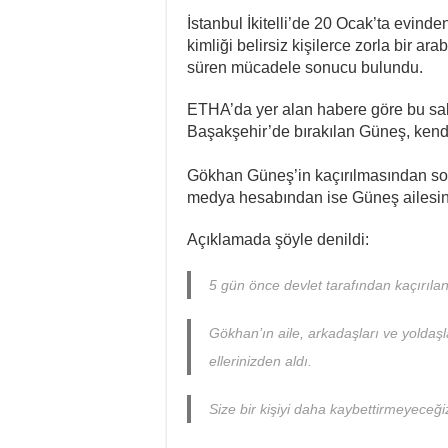
İstanbul İkitelli’de 20 Ocak’ta evind
kimliği belirsiz kişilerce zorla bir a
süren mücadele sonucu bulundu.
ETHA’da yer alan habere göre bu saba
Başakşehir’de bırakılan Güneş, kendi
Gökhan Güneş’in kaçırılmasından so
medya hesabından ise Güneş ailesinin
Açıklamada şöyle denildi:
5 gün önce devlet tarafından kaçırıla
Gökhan’ın aile, arkadaşları ve yoldaşl
ellerinizden aldı.
Size bir kişiyi daha kaybettirmeyeceği