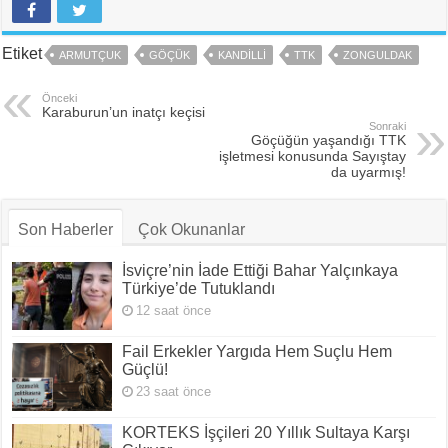
Etiket
ARMUTÇUK
GÖÇÜK
KANDILLI
TTK
ZONGULDAK
Önceki
Karaburun’un inatçı keçisi
Sonraki
Göçüğün yaşandığı TTK
işletmesi konusunda Sayıştay
da uyarmış!
Son Haberler
Çok Okunanlar
İsviçre’nin İade Ettiği Bahar Yalçınkaya
Türkiye’de Tutuklandı
12 saat önce
Fail Erkekler Yargıda Hem Suçlu Hem
Güçlü!
23 saat önce
KORTEKS İşçileri 20 Yıllık Sultaya Karşı