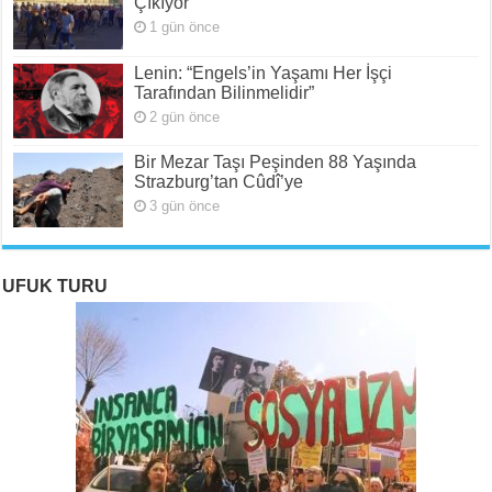
Çıkıyor
1 gün önce
Lenin: “Engels’in Yaşamı Her İşçi
Tarafından Bilinmelidir”
2 gün önce
Bir Mezar Taşı Peşinden 88 Yaşında
Strazburg’tan Cûdî’ye
3 gün önce
UFUK TURU
ROJAVA: Rehavete Kapılan Bir Devrimin Hazin
ROJAVA: Rehavete Kapılan Bir Devrimin Hazin
Rojava: Rehavete Kapılan Bir Devrimin Hazin