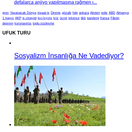
defalarca anjiyo yapılmasına rağmen ı...
grev
Yaşanacak Dünya
inşaat-iş
Direniş
gözaltı
hdp
ankara
Alınteri
polis
ABD
Almanya
1 mayıs
AKP
iş cinayeti
işçi kıyımı
kriz
ücret
işkence
tikb
pandemi
fransa
Filistin
deprem
koronavirüs
toplu sözleşme
UFUK TURU
Sosyalizm İnsanlığa Ne Vadediyor?