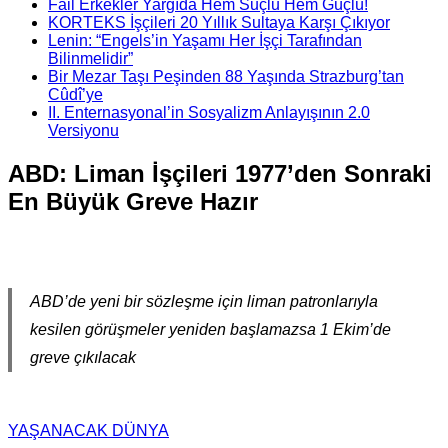
Fail Erkekler Yargıda Hem Suçlu Hem Güçlü!
KORTEKS İşçileri 20 Yıllık Sultaya Karşı Çıkıyor
Lenin: “Engels’in Yaşamı Her İşçi Tarafından
Bilinmelidir”
Bir Mezar Taşı Peşinden 88 Yaşında Strazburg’tan
Cûdî’ye
II. Enternasyonal’in Sosyalizm Anlayışının 2.0
Versiyonu
ABD: Liman İşçileri 1977’den Sonraki
En Büyük Greve Hazır
ABD’de yeni bir sözleşme için liman patronlarıyla
kesilen görüşmeler yeniden başlamazsa 1 Ekim’de
greve çıkılacak
YAŞANACAK DÜNYA