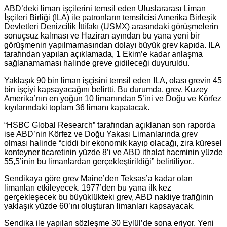
ABD’deki liman işçilerini temsil eden Uluslararası Liman
İşçileri Birliği (ILA) ile patronların temsilcisi Amerika Birleşik
Devletleri Denizcilik İttifakı (USMX) arasındaki görüşmelerin
sonuçsuz kalması ve Haziran ayından bu yana yeni bir
görüşmenin yapılmamasından dolayı büyük grev kapıda. ILA
tarafından yapılan açıklamada, 1 Ekim’e kadar anlaşma
sağlanamaması halinde greve gidileceği duyuruldu.
Yaklaşık 90 bin liman işçisini temsil eden ILA, olası grevin 45
bin işçiyi kapsayacağını belirtti. Bu durumda, grev, Kuzey
Amerika’nın en yoğun 10 limanından 5’ini ve Doğu ve Körfez
kıyılarındaki toplam 36 limanı kapatacak.
“HSBC Global Research” tarafından açıklanan son raporda
ise ABD’nin Körfez ve Doğu Yakası Limanlarında grev
olması halinde “ciddi bir ekonomik kayıp olacağı, zira küresel
konteyner ticaretinin yüzde 8’i ve ABD ithalat hacminin yüzde
55,5’inin bu limanlardan gerçekleştirildiği” belirtiliyor..
Sendikaya göre grev Maine’den Teksas’a kadar olan
limanları etkileyecek. 1977’den bu yana ilk kez
gerçekleşecek bu büyüklükteki grev, ABD nakliye trafiğinin
yaklaşık yüzde 60’ını oluşturan limanları kapsayacak.
Sendika ile yapılan sözleşme 30 Eylül’de sona eriyor. Yeni