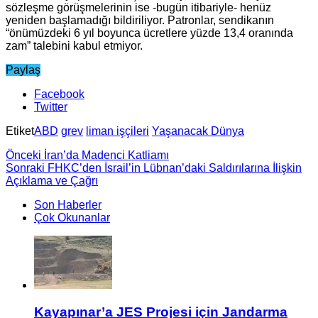
sözleşme görüşmelerinin ise -bugün itibariyle- henüz
yeniden başlamadığı bildiriliyor. Patronlar, sendikanın
“önümüzdeki 6 yıl boyunca ücretlere yüzde 13,4 oranında
zam” talebini kabul etmiyor.
Paylaş
Facebook
Twitter
Etiket
ABD
grev
liman işçileri
Yaşanacak Dünya
Önceki
İran’da Madenci Katliamı
Sonraki
FHKC’den İsrail’in Lübnan’daki Saldırılarına İlişkin
Açıklama ve Çağrı
Son Haberler
Çok Okunanlar
Kayapınar’a JES Projesi için Jandarma