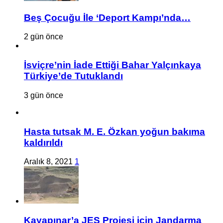
Beş Çocuğu İle ‘Deport Kampı’nda…
2 gün önce
İsviçre’nin İade Ettiği Bahar Yalçınkaya
Türkiye’de Tutuklandı
3 gün önce
Hasta tutsak M. E. Özkan yoğun bakıma
kaldırıldı
Aralık 8, 2021
1
Kayapınar’a JES Projesi için Jandarma