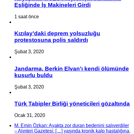
Eşliğinde İş Makineleri Girdi
1 saat önce
Kızılay’daki deprem yolsuzluğu
protestosuna polis saldırdı
Şubat 3, 2020
Jandarma, Berkin Elvan’ı kendi ölümünde
kusurlu buldu
Şubat 3, 2020
Türk Tabipler Birliği yöneticileri gözaltında
Ocak 31, 2020
M. Emin Özkan: Ayakta zor duran bedenini salıverdiler
– Alınteri Gazetesi: […] yaşında kronik kalp hastalığına,