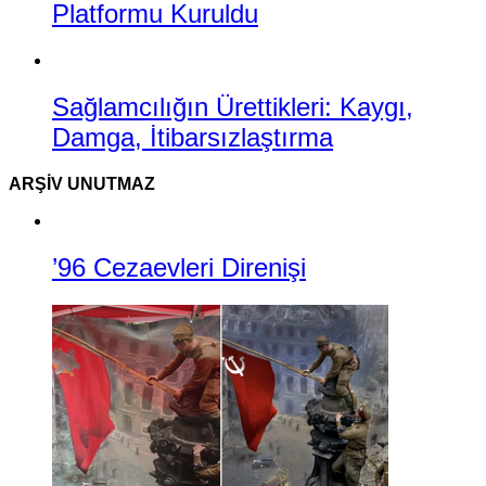
Platformu Kuruldu
Sağlamcılığın Ürettikleri: Kaygı,
Damga, İtibarsızlaştırma
ARŞIV UNUTMAZ
’96 Cezaevleri Direnişi