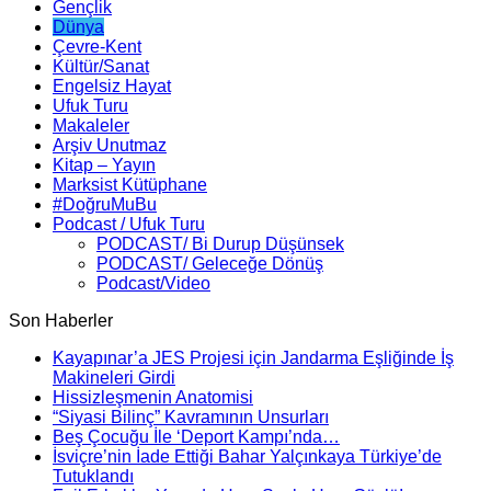
Gençlik
Dünya
Çevre-Kent
Kültür/Sanat
Engelsiz Hayat
Ufuk Turu
Makaleler
Arşiv Unutmaz
Kitap – Yayın
Marksist Kütüphane
#DoğruMuBu
Podcast / Ufuk Turu
PODCAST/ Bi Durup Düşünsek
PODCAST/ Geleceğe Dönüş
Podcast/Video
Son Haberler
Kayapınar’a JES Projesi için Jandarma Eşliğinde İş
Makineleri Girdi
Hissizleşmenin Anatomisi
“Siyasi Bilinç” Kavramının Unsurları
Beş Çocuğu İle ‘Deport Kampı’nda…
İsviçre’nin İade Ettiği Bahar Yalçınkaya Türkiye’de
Tutuklandı