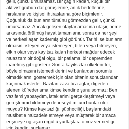
gelir, çünkü umursamaz. Bir çağın kaderi, küçük bir
aktivist grubun dar görüşlerine, anlık hedeflerine,
hırslarına ve kişisel ihtiraslarına göre biçimlenir.
Çoğunluk da bunların tümünü görmezden gelir, çünkü
umursamaz. Ancak gelişen olaylar amacına ulaşır, perde
arkasında örülmüş hayat tamamlanır, sonra da her şeyi
ve herkesi aşan kadermiş gibi görünür. Tarihi ise bunların
olmasını isteyen veya istemeyen, bilen veya bilmeyen,
etkin olan veya kayıtsız kalan herkesi mağdur edecek
muazzam bir doğal olgu, bir patlama, bir depremden
ibaretmiş gibi gösterir. Sonra kayıtsızlar öfkelenirler,
böyle olmasını istemediklerini ve bunlardan sorumlu
olmadıklarını göstermek için olan bitenin sonuçlarından
kaçınmak isterler. Bazıları zavallıca ağlar, diğerleri
alenen küfreder ama kimse kendine şunu sormaz: Ben
vazifemi yapsaydım, isteklerimi gerçekleştirmeyi veya
görüşlerimi bildirmeyi deneseydim tüm bunlar olur
muydu? Kimse kayıtsızlığı, şüpheciliği, başlarındaki
musibetle mücadele etmeye veya müşterek bir amaca
erişmeye uğraşan örgütlü yurttaşlara omuz vermediği
için kendini suçlamaz.