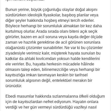
Bunun yerine, büyük çoğunluğu olaylar doğal akışını
sürdürürken ideolojik fiyaskolar, başıboş planlar veya
diğer şeyler hakkında hoşbeş etmeyi tercih ederler.
Böylece herhangi bir sorumluluk almaktan bir kez daha
kurtulmuş olurlar. Arada sırada olanı biteni açık seçik
görürler, bazen en acil soruna veya kayda değer ölçüde
zaman ve hazırlık gerektirse de acil görünen sorunlara
olağanüstü çözümler sunabilirler. Ne var ki bu çözümler
ziyadesiyle verimsiz kalır, müşterek hayata sunulan bu
katkılar da ahlaki kıvılcımdan yoksun halde kendilerini
ele verirler. Bu, hayatta herkesin mücadele hâlinde
olmasını talep eden, bilinemezciliğe veya herhangi bir
kayıtsızlığa imkan tanımayan keskin bir tarihsel
sorumluluk algısının değil, entelektüel merakın bir
ürünüdür.
Ebedi masumlar hakkında sızlanmalarına öfkeli olduğum
için de kayıtsızlardan nefret ediyorum. Hayatın onlara
verdiği ve her gün vermeyi sürdürdüğü vazifeyi nasıl