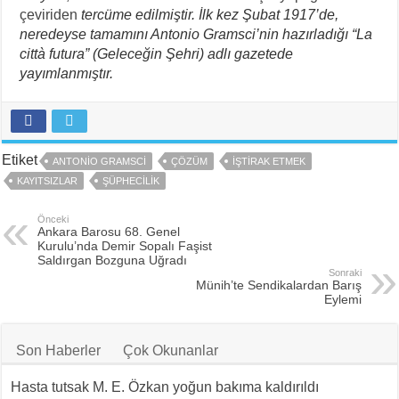
çeviriden
tercüme edilmiştir. İlk kez Şubat 1917’de,
neredeyse tamamını Antonio Gramsci’nin hazırladığı “La
città futura” (Geleceğin Şehri) adlı gazetede
yayımlanmıştır.
Etiket
ANTONIO GRAMSCI
ÇÖZÜM
IŞTIRAK ETMEK
KAYITSIZLAR
ŞÜPHECILIK
Önceki
Ankara Barosu 68. Genel
Kurulu’nda Demir Sopalı Faşist
Saldırgan Bozguna Uğradı
Sonraki
Münih’te Sendikalardan Barış
Eylemi
Son Haberler
Çok Okunanlar
Hasta tutsak M. E. Özkan yoğun bakıma kaldırıldı