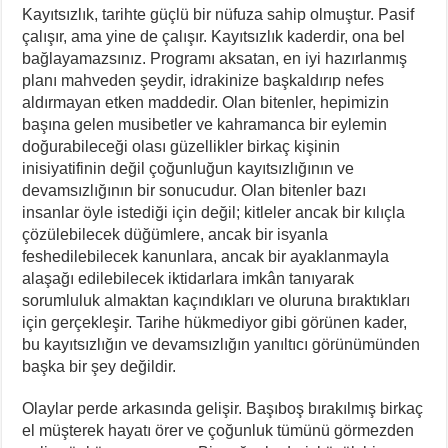
Kayıtsızlık, tarihte güçlü bir nüfuza sahip olmuştur. Pasif
çalışır, ama yine de çalışır. Kayıtsızlık kaderdir, ona bel
bağlayamazsınız. Programı aksatan, en iyi hazırlanmış
planı mahveden şeydir, idrakinize başkaldırıp nefes
aldırmayan etken maddedir. Olan bitenler, hepimizin
başına gelen musibetler ve kahramanca bir eylemin
doğurabileceği olası güzellikler birkaç kişinin
inisiyatifinin değil çoğunluğun kayıtsızlığının ve
devamsızlığının bir sonucudur. Olan bitenler bazı
insanlar öyle istediği için değil; kitleler ancak bir kılıçla
çözülebilecek düğümlere, ancak bir isyanla
feshedilebilecek kanunlara, ancak bir ayaklanmayla
alaşağı edilebilecek iktidarlara imkân tanıyarak
sorumluluk almaktan kaçındıkları ve oluruna bıraktıkları
için gerçekleşir. Tarihe hükmediyor gibi görünen kader,
bu kayıtsızlığın ve devamsızlığın yanıltıcı görünümünden
başka bir şey değildir.
Olaylar perde arkasında gelişir. Başıboş bırakılmış birkaç
el müşterek hayatı örer ve çoğunluk tümünü görmezden