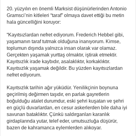
KORTEKS İşçileri 20 Yıllık Sultaya Karşı Çıkıyor
20. yüzyılın en önemli Marksist düşünürlerinden Antonio
Lenin: “Engels’in Yaşamı Her İşçi Tarafından Bilinmelidir”
Gramsci’nin kitleleri “taraf” olmaya davet ettiği bu metin
hala güncelliğini koruyor:
“Kayıtsızlardan nefret ediyorum. Frederich Hebbel gibi,
yaşamanın taraf tutmak olduğuna inanıyorum. Kimse,
toplumun dışında yalnızca insan olarak var olamaz.
Gerçekten yaşamak yurttaş olmaktır, iştirak etmektir.
Kayıtsızlık irade kaybıdır, asalaklıktır, korkaklıktır.
Kayıtsızlık yaşamak değildir. Bu yüzden kayıtsızlardan
nefret ediyorum.
Kayıtsızlık tarihin ağır yüküdür. Yenilikçinin boynuna
geçirilmiş değirmen taşıdır, en parlak gayretlerin
boğulduğu atalet durumdur, eski şehri kuşatan ve şehri
en güçlü duvarlardan, en cesur askerlerden bile daha iyi
savunan bataklıktır. Çünkü saldırganları karanlık
girdaplarında yutar, telef eder, umutsuzluğa düşürür,
bazen de kahramanca eylemlerden alıkoyar.