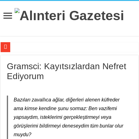
Bağımsız Maden-İş Üyesi Eti Gümüş ve Doruk Madencilik İşçileri G
Gramsci: Kayıtsızlardan Nefret
Doruk Madencilik İşçileri Bu Gözü Dönmüş Sömürü Çarkına Karşı D
Ediyorum
Kayapınar’a JES Projesi için Jandarma Eşliğinde İş Makineleri Girdi
Hissizleşmenin Anatomisi
“Siyasi Bilinç” Kavramının Unsurları
Bazıları zavallıca ağlar, diğerleri alenen küfreder
ama kimse kendine şunu sormaz: Ben vazifemi
Beş Çocuğu İle ‘Deport Kampı’nda…
yapsaydım, isteklerimi gerçekleştirmeyi veya
İsviçre’nin İade Ettiği Bahar Yalçınkaya Türkiye’de Tutuklandı
görüşlerimi bildirmeyi deneseydim tüm bunlar olur
Fail Erkekler Yargıda Hem Suçlu Hem Güçlü!
muydu?