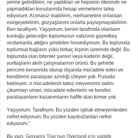
yerine getirdikleri, ne yaptıkları ve hepsinin ötesinde ne
yapmadıkları konularında hesap vermelerini talep
ediyorum. Acımasız olabilirim, merhametimi onlardan
esirgeyebilirim, gözyaşlarımı onlarla paylaşmayabilirim.
Ben taraflıyım. Yaşıyorum, benim tarafımda olanların
kurduğu geleceğin toplumunun nabzının gayretkeş
vicdanlarda attığını şimdiden hissediyorum. Bu toplumda
toplumsal bağların yükü birkaç kişinin üzerinde değil. Bu
toplumda olan bitenler şansın veya kaderin değil,
yurttaşların akıllı çalışmalarının ürünü. Bu şehirde
pencere kenarında oturup dışarıda mücadele eden ve
kendilerini paralayan azınlığı izleyen yok. Pusuda
bekleyen, o mücadelenin tatsız meyvesinin tadını
çıkarmayı uman, mücadele edenlerin ve kendini
paralayanların kazanımlarını hafife alan kimse yok.
Yaşıyorum. Taraflıyım. Bu yüzden iştirak etmeyenlerden
nefret ediyorum. Bu yüzden kayıtsızlardan nefret
ediyorum.”
Bu yazı,
Giovanni Tiso’nun Overland için yaptığı