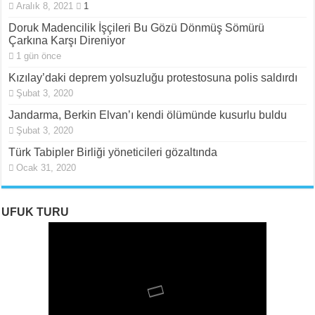
Aralık 8, 2021
1
Doruk Madencilik İşçileri Bu Gözü Dönmüş Sömürü
Çarkına Karşı Direniyor
1 gün önce
Kızılay’daki deprem yolsuzluğu protestosuna polis saldırdı
Şubat 3, 2020
Jandarma, Berkin Elvan’ı kendi ölümünde kusurlu buldu
Şubat 3, 2020
Türk Tabipler Birliği yöneticileri gözaltında
Ocak 31, 2020
UFUK TURU