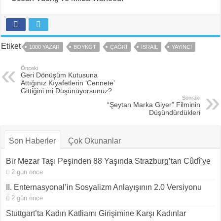
Etiket
1000 YAZAR
BOYKOT
ÇAĞRI
İSRAIL
YAYINCI
Önceki
Geri Dönüşüm Kutusuna
Attığınız Kıyafetlerin ‘Cennete’
Gittiğini mi Düşünüyorsunuz?
Sonraki
“Şeytan Marka Giyer” Filminin
Düşündürdükleri
Son Haberler
Çok Okunanlar
Bir Mezar Taşı Peşinden 88 Yaşında Strazburg’tan Cûdî’ye
2 gün önce
II. Enternasyonal’in Sosyalizm Anlayışının 2.0 Versiyonu
2 gün önce
Stuttgart’ta Kadın Katliamı Girişimine Karşı Kadınlar