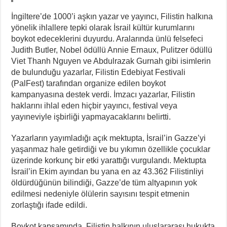
İngiltere’de 1000’i aşkın yazar ve yayıncı, Filistin halkına
yönelik ihlallere tepki olarak İsrail kültür kurumlarını
boykot edeceklerini duyurdu. Aralarında ünlü felsefeci
Judith Butler, Nobel ödüllü Annie Ernaux, Pulitzer ödüllü
Viet Thanh Nguyen ve Abdulrazak Gurnah gibi isimlerin
de bulunduğu yazarlar, Filistin Edebiyat Festivali
(PalFest) tarafından organize edilen boykot
kampanyasına destek verdi. İmzacı yazarlar, Filistin
haklarını ihlal eden hiçbir yayıncı, festival veya
yayıneviyle işbirliği yapmayacaklarını belirtti.
Yazarların yayımladığı açık mektupta, İsrail’in Gazze’yi
yaşanmaz hale getirdiği ve bu yıkımın özellikle çocuklar
üzerinde korkunç bir etki yarattığı vurgulandı. Mektupta
İsrail’in Ekim ayından bu yana en az 43.362 Filistinliyi
öldürdüğünün bilindiği, Gazze’de tüm altyapının yok
edilmesi nedeniyle ölülerin sayısını tespit etmenin
zorlaştığı ifade edildi.
Boykot kapsamında, Filistin halkının uluslararası hukukta