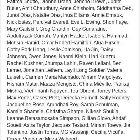
Fatima Bhutto, Dionne Brand, Jericho Brown, Judith
Butler, Amit Chaudhury, Anne Chisholm, Siddhartha Deb,
Junot Díaz, Natalie Diaz, Inua Ellams, Annie Ernaux,
Nick Estes, Percival Everett, Eve L. Ewing, Shon Faye,
Mary Gaitskill, Greg Grandin, Guy Gunaratne,
Abdulrazak Gurnah, Marilyn Hacker, Isabella Hammad,
Mohsin Hamid, Omar Robert Hamilton, Afua Hirsch,
Cathy Park Hong, Leslie Jamison, Ha Jin, Daisy
Johnson, Owen Jones, Naomi Klein, Hari Kunzru,
Rachel Kushner, Jhumpa Lahiri, Raven Leilani, Ben
Lerner, Jonathan Lethem, Layli Long Soldier, Valeria
Luiselli, Carmen Maria Machado, Miriam Margolyes,
Hisham Matar, Maaza Mengiste, China Miéville, Pankaj
Mishra, Viet Thanh Nguyen, Tea Obreht, Torrey Peters,
Max Porter, Casey Plett, Derecka Purnell, Sally Rooney,
Jacqueline Rose, Arundhati Roy, Sarah Schulman,
Kamila Shamsie, Christina Sharpe, Nikesh Shukla,
Leanne Betasamosake Simpson, Gillian Slovo, Ahdaf
Soueif, Astra Taylor, Jacques Testard, Miriam Toews, Jia
Tolentino, Justin Torres, MG Vassanji, Cecilia Vicuña,
Ocean Vuong ve Mirza Waheed.