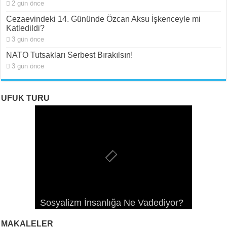
2 gün önce
Cezaevindeki 14. Gününde Özcan Aksu İşkenceyle mi
Katledildi?
3 gün önce
NATO Tutsakları Serbest Bırakılsın!
3 gün önce
UFUK TURU
ROJAVA: Rehavete Kapılan Bir
ROJAVA: Rehavete Kapılan Bir
Rojava: Rehavete Kapılan Bir
Sosyalizm İnsanlığa Ne Vadediyor?
Devrimin Hazin Gerileyişi -III
Devrimin Hazin Gerileyişi -II
Devrimin Hazin Gerileyişi*
Rojava Devrimi İçin Yangın Alarmı
MAKALELER