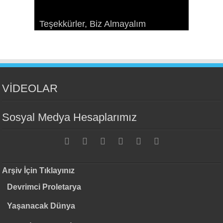
Sosyalizme Çekim Gücünü Yeniden
Ekonomizm Taraftarlarıyla Bir
Paris Komünü: Geçmişteki
Teşekkürler, Biz Almayalım
Kazandırmak
Devrimin Esasları ve Örgütlenmesi
Konuşma
geleceğimiz*
VİDEOLAR
Sosyal Medya Hesaplarımız
Arşiv İçin Tıklayınız
Devrimci Proletarya
Yaşanacak Dünya