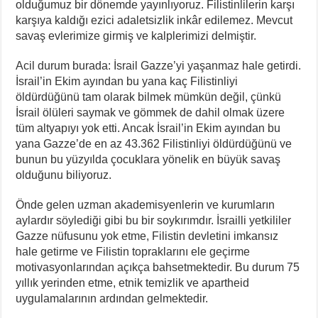
olduğumuz bir dönemde yayınlıyoruz. Filistinlilerin karşı
karşıya kaldığı ezici adaletsizlik inkâr edilemez. Mevcut
savaş evlerimize girmiş ve kalplerimizi delmiştir.
Acil durum burada: İsrail Gazze’yi yaşanmaz hale getirdi.
İsrail’in Ekim ayından bu yana kaç Filistinliyi
öldürdüğünü tam olarak bilmek mümkün değil, çünkü
İsrail ölüleri saymak ve gömmek de dahil olmak üzere
tüm altyapıyı yok etti. Ancak İsrail’in Ekim ayından bu
yana Gazze’de en az 43.362 Filistinliyi öldürdüğünü ve
bunun bu yüzyılda çocuklara yönelik en büyük savaş
olduğunu biliyoruz.
Önde gelen uzman akademisyenlerin ve kurumların
aylardır söylediği gibi bu bir soykırımdır. İsrailli yetkililer
Gazze nüfusunu yok etme, Filistin devletini imkansız
hale getirme ve Filistin topraklarını ele geçirme
motivasyonlarından açıkça bahsetmektedir. Bu durum 75
yıllık yerinden etme, etnik temizlik ve apartheid
uygulamalarının ardından gelmektedir.