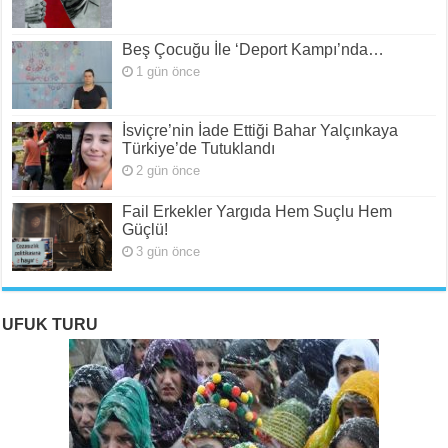
Beş Çocuğu İle ‘Deport Kampı’nda…
1 gün önce
İsviçre’nin İade Ettiği Bahar Yalçınkaya
Türkiye’de Tutuklandı
2 gün önce
Fail Erkekler Yargıda Hem Suçlu Hem
Güçlü!
3 gün önce
UFUK TURU