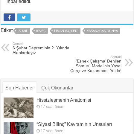
ihbar edildi.
Etiket
ISRAIL
ISVEÇ
LIMAN IŞÇILERI
YAŞANACAK DÜNYA
Önceki
6 Şubat Depreminin 2. Yılında
Alanlardayız
Sonraki
‘Esnek Çalışma’ Denilen
Sömürü Modelinin Yasal
Çerçeve Kazanması Yolda!
Son Haberler
Çok Okunanlar
Hissizleşmenin Anatomisi
17 saat önce
“Siyasi Bilinç” Kavramının Unsurları
17 saat önce