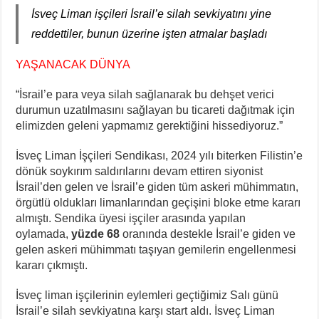
İsveç Liman işçileri İsrail’e silah sevkiyatını yine
reddettiler, bunun üzerine işten atmalar başladı
YAŞANACAK DÜNYA
“İsrail’e para veya silah sağlanarak bu dehşet verici
durumun uzatılmasını sağlayan bu ticareti dağıtmak için
elimizden geleni yapmamız gerektiğini hissediyoruz.”
İsveç Liman İşçileri Sendikası, 2024 yılı biterken Filistin’e
dönük soykırım saldırılarını devam ettiren siyonist
İsrail’den gelen ve İsrail’e giden tüm askeri mühimmatın,
örgütlü oldukları limanlarından geçişini bloke etme kararı
almıştı. Sendika üyesi işçiler arasında yapılan
oylamada,
yüzde 68
oranında destekle İsrail’e giden ve
gelen askeri mühimmatı taşıyan gemilerin engellenmesi
kararı çıkmıştı.
İsveç liman işçilerinin eylemleri geçtiğimiz Salı günü
İsrail’e silah sevkiyatına karşı start aldı. İsveç Liman