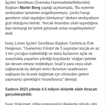
İşçileri Sendikası (Svenska Hamnarbetarförbundet)
Başkanı
Martin Berg
yaptığı açıklamada, “Bu eylemle
sevkiyatları tamamen engelleyemeyiz, çünkü hangi
gemilerin silah taşıdığını bilmiyoruz“ derken sevkiyatların
gizli olduğunu belirtti. “Ancak limandan silah taşındığına
dair herhangi bir belirti görürsek onları engelleyebiliriz“
dedi.
İsveç Liman İşçileri Sendikası Başkan Yardımcısı Erik
Helgeson, “Üyelerimiz Filistin’de 5 yaşından küçük en az
3 bin çocuğun katledildiği ve daha fazlasının açlık ve
susuzlukla yaşamını yitirdiği koşullarda ‘olağan şekilde
işe devam etmeyi reddediyor. İsrail’e para veya silah
sağlanarak bu dehşet verici durumun uzatılmasını
sağlayan bu ticareti dağıtmak için elimizden geleni
yapmamız gerektiğini hissediyoruz” demişti.
Sadece 2023 yılında 4.5 milyon dolarlık silah ihracatı
gerçekleştirildi.
İsveç Hükümeti, diğer emperyalist ülkelerde olduğu gibi