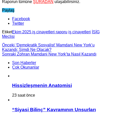
Raporun tümüne
ŞURADAN
ulaşabilirsiniz.
Paylaş
Facebook
Twitter
Etiket
Ekim 2025 iş cinayetleri raporu
iş cinayetleri
İSİG
Meclisi
Önceki
‘Demokratik Sosyalist’ Mamdani New York’u
Kazandı; Şimdi Ne Olacak?
Sonraki
Zohran Mamdani New York’ta Nasıl Kazandı
Son Haberler
Çok Okunanlar
Hissizleşmenin Anatomisi
23 saat önce
“Siyasi Bilinç” Kavramının Unsurları