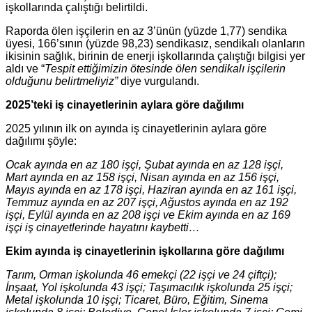
işkollarında çalıştığı belirtildi.
Raporda ölen işçilerin en az 3’ünün (yüzde 1,77) sendika
üyesi, 166’sının (yüzde 98,23) sendikasız, sendikalı olanların
ikisinin sağlık, birinin de enerji işkollarında çalıştığı bilgisi yer
aldı ve “
Tespit ettiğimizin ötesinde ölen sendikalı işçilerin
olduğunu belirtmeliyiz”
diye vurgulandı.
2025’teki iş cinayetlerinin aylara göre dağılımı
2025 yılının ilk on ayında iş cinayetlerinin aylara göre
dağılımı şöyle:
Ocak ayında en az 180 işçi, Şubat ayında en az 128 işçi,
Mart ayında en az 158 işçi, Nisan ayında en az 156 işçi,
Mayıs ayında en az 178 işçi, Haziran ayında en az 161 işçi,
Temmuz ayında en az 207 işçi, Ağustos ayında en az 192
işçi, Eylül ayında en az 208 işçi ve Ekim ayında en az 169
işçi iş cinayetlerinde hayatını kaybetti…
Ekim ayında iş cinayetlerinin işkollarına göre dağılımı
Tarım, Orman işkolunda 46 emekçi (22 işçi ve 24 çiftçi);
İnşaat, Yol işkolunda 43 işçi; Taşımacılık işkolunda 25 işçi;
Metal işkolunda 10 işçi; Ticaret, Büro, Eğitim, Sinema