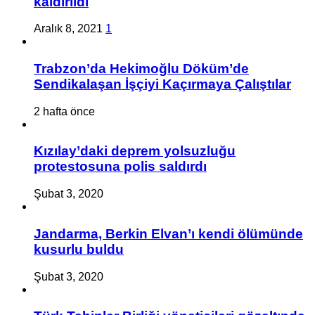
kaldırıldı
Aralık 8, 2021
1
Trabzon’da Hekimoğlu Döküm’de
Sendikalaşan İşçiyi Kaçırmaya Çalıştılar
2 hafta önce
Kızılay’daki deprem yolsuzluğu
protestosuna polis saldırdı
Şubat 3, 2020
Jandarma, Berkin Elvan’ı kendi ölümünde
kusurlu buldu
Şubat 3, 2020