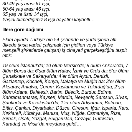
30-49 yaş arası 61 işçi,
50-64 yaş arası 46 işçi,
65 yaş ve üstü 14 işçi,
Yaşını bilmediğimiz 8 işçi hayatını kaybetti…
İllere göre dağılımı
Ekim ayında Türkiye’nin 54 şehrinde ve yurtdışında altı
ülkede (kısa vadeli çalışmak için gidilen veya Türkiye
menşeili şirketlerde çalışan) iş cinayeti gerçekleştiğini tespit
ettik:
19 ölüm İstanbul’da; 10 ölüm Mersin’de; 9 ölüm Ankara’da; 7
ölüm Bursa’da; 6’şar ölüm Hatay, İzmir ve Ordu’da; 5’er ölüm
Çanakkale ve Sakarya’da; 4’er ölüm Aydın, Denizli,
Gaziantep, Kocaeli, Konya, Malatya ve Muğla’da; 3’er ölüm
Aksaray, Antalya, Çorum, Kastamonu ve Tekirdağ’da; 2’şer
ölüm Adana, Balıkesir, Bartın, Bilecik, Burdur, Edirne,
Kahramanmaraş, Kayseri, Mardin, Nevşehir, Samsun, Sivas,
Şanlıurfa ve Kazakistan’da; 1’er ölüm Adıyaman, Batman,
Bitlis, Çankırı, Diyarbakır, Düzce, Giresun, Iğdır, Isparta, Kars,
Kırklareli, Kütahya, Manisa, Muş, Niğde, Osmaniye, Rize,
Şırnak, Uşak, Yozgat, Bulgaristan, Cezayir, Gürcistan,
Karadağ ve Mısır’da meydana geldi…