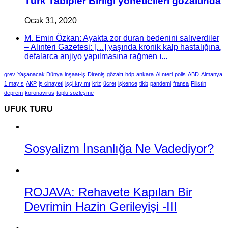
Türk Tabipler Birliği yöneticileri gözaltında
Ocak 31, 2020
M. Emin Özkan: Ayakta zor duran bedenini salıverdiler
– Alınteri Gazetesi: […] yaşında kronik kalp hastalığına,
defalarca anjiyo yapılmasına rağmen ı...
grev
Yaşanacak Dünya
inşaat-iş
Direniş
gözaltı
hdp
ankara
Alınteri
polis
ABD
Almanya
1 mayıs
AKP
iş cinayeti
işçi kıyımı
kriz
ücret
işkence
tikb
pandemi
fransa
Filistin
deprem
koronavirüs
toplu sözleşme
UFUK TURU
Sosyalizm İnsanlığa Ne Vadediyor?
ROJAVA: Rehavete Kapılan Bir
Devrimin Hazin Gerileyişi -III