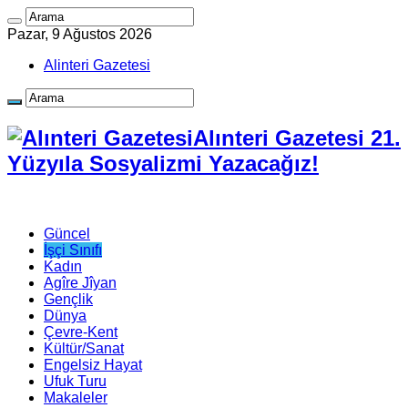
Pazar, 9 Ağustos 2026
Alinteri Gazetesi
Alınteri Gazetesi 21.
Yüzyıla Sosyalizmi Yazacağız!
Güncel
İşçi Sınıfı
Kadın
Agîre Jîyan
Gençlik
Dünya
Çevre-Kent
Kültür/Sanat
Engelsiz Hayat
Ufuk Turu
Makaleler