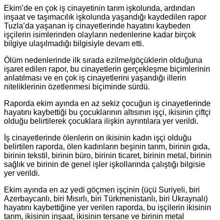
Ekim’de en çok iş cinayetinin tarım işkolunda, ardından
inşaat ve taşımacılık işkolunda yaşandığı kaydedilen rapor
Tuzla’da yaşanan iş cinayetlerinde hayatını kaybeden
işçilerin isimlerinden olayların nedenlerine kadar birçok
bilgiye ulaşılmadığı bilgisiyle devam etti.
Ölüm nedenlerinde ilk sırada ezilme/göçüklerin olduğuna
işaret edilen rapor, bu cinayetlerin gerçekleşme biçimlerinin
anlatılması ve en çok iş cinayetlerini yaşandığı illerin
niteliklerinin özetlenmesi biçiminde sürdü.
Raporda ekim ayında en az sekiz çocuğun iş cinayetlerinde
hayatını kaybettiği bu çocuklarının altısının işçi, ikisinin çiftçi
olduğu belirtilerek çocuklara ilişkin ayrıntılara yer verildi.
İş cinayetlerinde ölenlerin on ikisinin kadın işçi olduğu
belirtilen raporda, ölen kadınların beşinin tarım, birinin gıda,
birinin tekstil, birinin büro, birinin ticaret, birinin metal, birinin
sağlık ve birinin de genel işler işkollarında çalıştığı bilgisie
yer verildi.
Ekim ayında en az yedi göçmen işçinin (üçü Suriyeli, biri
Azerbaycanlı, biri Mısırlı, biri Türkmenistanlı, biri Ukraynalı)
hayatını kaybettiğine yer verilen raporda, bu işçilerin ikisinin
tarım, ikisinin inşaat, ikisinin tersane ve birinin metal