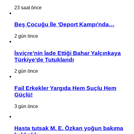
23 saat önce
Beş Çocuğu İle ‘Deport Kampı’nda…
2 gün önce
İsviçre’nin İade Ettiği Bahar Yalçınkaya
Türkiye’de Tutuklandı
2 gün önce
Fail Erkekler Yargıda Hem Suçlu Hem
Güçlü!
3 gün önce
Hasta tutsak M. E. Özkan yoğun bakıma