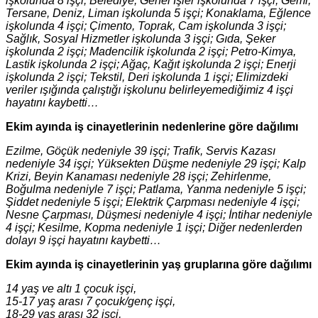
işkolunda 8 işçi; Belediye, Genel İşler işkolunda 7 işçi; Gemi,
Tersane, Deniz, Liman işkolunda 5 işçi; Konaklama, Eğlence
işkolunda 4 işçi; Çimento, Toprak, Cam işkolunda 3 işçi;
Sağlık, Sosyal Hizmetler işkolunda 3 işçi; Gıda, Şeker
işkolunda 2 işçi; Madencilik işkolunda 2 işçi; Petro-Kimya,
Lastik işkolunda 2 işçi; Ağaç, Kağıt işkolunda 2 işçi; Enerji
işkolunda 2 işçi; Tekstil, Deri işkolunda 1 işçi; Elimizdeki
veriler ışığında çalıştığı işkolunu belirleyemediğimiz 4 işçi
hayatını kaybetti…
Ekim ayında iş cinayetlerinin nedenlerine göre dağılımı
Ezilme, Göçük nedeniyle 39 işçi; Trafik, Servis Kazası
nedeniyle 34 işçi; Yüksekten Düşme nedeniyle 29 işçi; Kalp
Krizi, Beyin Kanaması nedeniyle 28 işçi; Zehirlenme,
Boğulma nedeniyle 7 işçi; Patlama, Yanma nedeniyle 5 işçi;
Şiddet nedeniyle 5 işçi; Elektrik Çarpması nedeniyle 4 işçi;
Nesne Çarpması, Düşmesi nedeniyle 4 işçi; İntihar nedeniyle
4 işçi; Kesilme, Kopma nedeniyle 1 işçi; Diğer nedenlerden
dolayı 9 işçi hayatını kaybetti…
Ekim ayında iş cinayetlerinin yaş gruplarına göre dağılımı
14 yaş ve altı 1 çocuk işçi,
15-17 yaş arası 7 çocuk/genç işçi,
18-29 yaş arası 32 işçi,