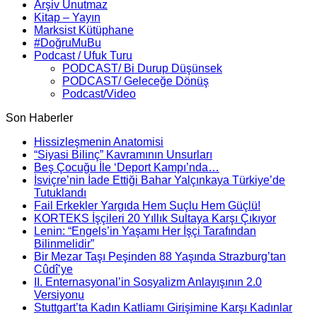
Arşiv Unutmaz
Kitap – Yayın
Marksist Kütüphane
#DoğruMuBu
Podcast / Ufuk Turu
PODCAST/ Bi Durup Düşünsek
PODCAST/ Geleceğe Dönüş
Podcast/Video
Son Haberler
Hissizleşmenin Anatomisi
“Siyasi Bilinç” Kavramının Unsurları
Beş Çocuğu İle ‘Deport Kampı’nda…
İsviçre’nin İade Ettiği Bahar Yalçınkaya Türkiye’de
Tutuklandı
Fail Erkekler Yargıda Hem Suçlu Hem Güçlü!
KORTEKS İşçileri 20 Yıllık Sultaya Karşı Çıkıyor
Lenin: “Engels’in Yaşamı Her İşçi Tarafından
Bilinmelidir”
Bir Mezar Taşı Peşinden 88 Yaşında Strazburg’tan
Cûdî’ye
II. Enternasyonal’in Sosyalizm Anlayışının 2.0
Versiyonu
Stuttgart’ta Kadın Katliamı Girişimine Karşı Kadınlar