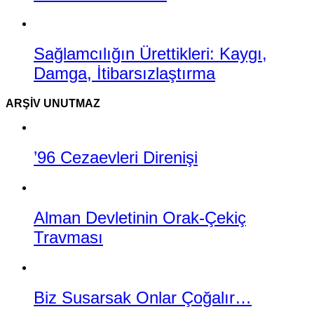
Sağlamcılığın Ürettikleri: Kaygı,
Damga, İtibarsızlaştırma
ARŞIV UNUTMAZ
’96 Cezaevleri Direnişi
Alman Devletinin Orak-Çekiç
Travması
Biz Susarsak Onlar Çoğalır…