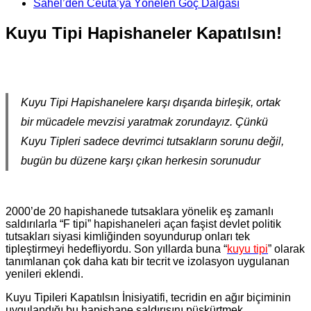
Sahel’den Ceuta’ya Yönelen Göç Dalgası
Kuyu Tipi Hapishaneler Kapatılsın!
Kuyu Tipi Hapishanelere karşı dışarıda birleşik, ortak
bir mücadele mevzisi yaratmak zorundayız. Çünkü
Kuyu Tipleri sadece devrimci tutsakların sorunu değil,
bugün bu düzene karşı çıkan herkesin sorunudur
2000’de 20 hapishanede tutsaklara yönelik eş zamanlı
saldırılarla “F tipi” hapishaneleri açan faşist devlet politik
tutsakları siyasi kimliğinden soyundurup onları tek
tipleştirmeyi hedefliyordu. Son yıllarda buna “
kuyu tipi
” olarak
tanımlanan çok daha katı bir tecrit ve izolasyon uygulanan
yenileri eklendi.
Kuyu Tipileri Kapatılsın İnisiyatifi, tecridin en ağır biçiminin
uygulandığı bu hapishane saldırısını püskürtmek,