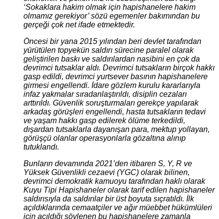
‘Sokaklara hakim olmak için hapishanelere hakim
olmamız gerekiyor’ sözü egemenler bakımından bu
gerçeği çok net ifade etmektedir.
Öncesi bir yana 2015 yılından beri devlet tarafından
yürütülen topyekün saldırı sürecine paralel olarak
geliştirilen baskı ve saldırılardan nasibini en çok da
devrimci tutsaklar aldı. Devrimci tutsakların birçok hakkı
gasp edildi, devrimci yurtsever basının hapishanelere
girmesi engellendi. İdare gözlem kurulu kararlarıyla
infaz yakmalar sıradanlaştırıldı, disiplin cezaları
arttırıldı. Güvenlik soruşturmaları gerekçe yapılarak
arkadaş görüşleri engellendi, hasta tutsakların tedavi
ve yaşam hakkı gasp edilerek ölüme terkedildi,
dışardan tutsaklarla dayanışan para, mektup yollayan,
görüşçü olanlar operasyonlarla gözaltına alınıp
tutuklandı.
Bunların devamında 2021’den itibaren S, Y, R ve
Yüksek Güvenlikli cezaevi (YGC) olarak bilinen,
devrimci demokratik kamuoyu tarafından haklı olarak
Kuyu Tipi Hapishaneler olarak tarif edilen hapishaneler
saldırısıyla da saldırılar bir üst boyuta sıçratıldı. İlk
açıldıklarında cemaatçiler ve ağır müebbet hükümlüleri
için açıldığı söylenen bu hapishanelere zamanla