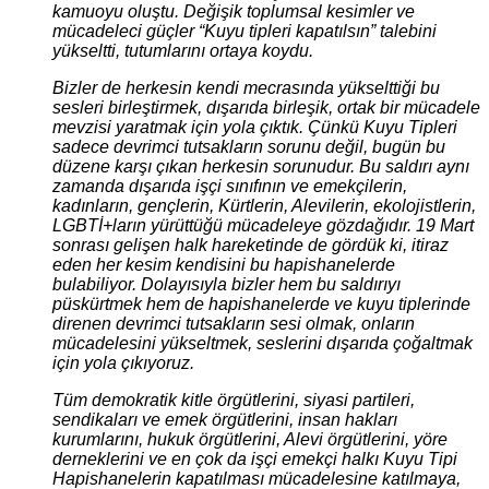
kamuoyu oluştu. Değişik toplumsal kesimler ve
mücadeleci güçler “Kuyu tipleri kapatılsın” talebini
yükseltti, tutumlarını ortaya koydu.
Bizler de herkesin kendi mecrasında yükselttiği bu
sesleri birleştirmek, dışarıda birleşik, ortak bir mücadele
mevzisi yaratmak için yola çıktık. Çünkü Kuyu Tipleri
sadece devrimci tutsakların sorunu değil, bugün bu
düzene karşı çıkan herkesin sorunudur. Bu saldırı aynı
zamanda dışarıda işçi sınıfının ve emekçilerin,
kadınların, gençlerin, Kürtlerin, Alevilerin, ekolojistlerin,
LGBTİ+ların yürüttüğü mücadeleye gözdağıdır. 19 Mart
sonrası gelişen halk hareketinde de gördük ki, itiraz
eden her kesim kendisini bu hapishanelerde
bulabiliyor. Dolayısıyla bizler hem bu saldırıyı
püskürtmek hem de hapishanelerde ve kuyu tiplerinde
direnen devrimci tutsakların sesi olmak, onların
mücadelesini yükseltmek, seslerini dışarıda çoğaltmak
için yola çıkıyoruz.
Tüm demokratik kitle örgütlerini, siyasi partileri,
sendikaları ve emek örgütlerini, insan hakları
kurumlarını, hukuk örgütlerini, Alevi örgütlerini, yöre
derneklerini ve en çok da işçi emekçi halkı Kuyu Tipi
Hapishanelerin kapatılması mücadelesine katılmaya,