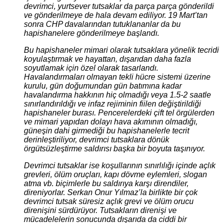
devrimci, yurtsever tutsaklar da parça parça gönderildi
ve gönderilmeye de hala devam ediliyor. 19 Mart’tan
sonra CHP davalarından tutuklananlar da bu
hapishanelere gönderilmeye başlandı.
Bu hapishaneler mimari olarak tutsaklara yönelik tecridi
koyulaştırmak ve hayattan, dışarıdan daha fazla
soyutlamak için özel olarak tasarlandı.
Havalandırmaları olmayan tekli hücre sistemi üzerine
kurulu, gün doğumundan gün batımına kadar
havalandırma hakkının hiç olmadığı veya 1.5-2 saatle
sınırlandırıldığı ve infaz rejiminin fiilen değiştirildiği
hapishaneler burası. Pencerelerdeki çift tel örgülerden
ve mimari yapıdan dolayı hava akımının olmadığı,
güneşin dahi girmediği bu hapishanelerle tecrit
derinleştiriliyor, devrimci tutsaklara dönük
örgütsüzleştirme saldırısı başka bir boyuta taşınıyor.
Devrimci tutsaklar ise koşullarının sınırlılığı içinde açlık
grevleri, ölüm oruçları, kapı dövme eylemleri, slogan
atma vb. biçimlerle bu saldırıya karşı direndiler,
direniyorlar. Serkan Onur Yılmaz’la birlikte bir çok
devrimci tutsak süresiz açlık grevi ve ölüm orucu
direnişini sürdürüyor. Tutsakların direnişi ve
mücadelelerin sonucunda dışarıda da ciddi bir