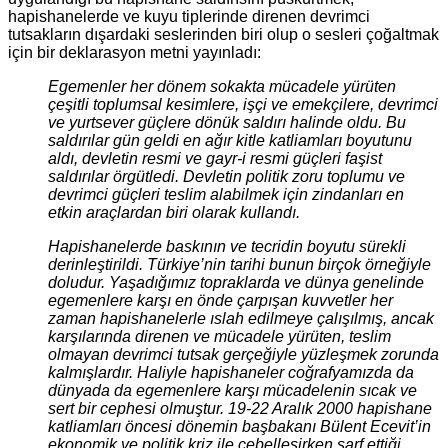
hapishanelerde ve kuyu tiplerinde direnen devrimci
tutsakların dışardaki seslerinden biri olup o sesleri çoğaltmak
için bir deklarasyon metni yayınladı:
Egemenler her dönem sokakta mücadele yürüten
çeşitli toplumsal kesimlere, işçi ve emekçilere, devrimci
ve yurtsever güçlere dönük saldırı halinde oldu. Bu
saldırılar gün geldi en ağır kitle katliamları boyutunu
aldı, devletin resmi ve gayr-i resmi güçleri faşist
saldırılar örgütledi. Devletin politik zoru toplumu ve
devrimci güçleri teslim alabilmek için zindanları en
etkin araçlardan biri olarak kullandı.
Hapishanelerde baskının ve tecridin boyutu sürekli
derinleştirildi. Türkiye’nin tarihi bunun birçok örneğiyle
doludur. Yaşadığımız topraklarda ve dünya genelinde
egemenlere karşı en önde çarpışan kuvvetler her
zaman hapishanelerle ıslah edilmeye çalışılmış, ancak
karşılarında direnen ve mücadele yürüten, teslim
olmayan devrimci tutsak gerçeğiyle yüzleşmek zorunda
kalmışlardır. Haliyle hapishaneler coğrafyamızda da
dünyada da egemenlere karşı mücadelenin sıcak ve
sert bir cephesi olmuştur. 19-22 Aralık 2000 hapishane
katliamları öncesi dönemin başbakanı Bülent Ecevit’in
ekonomik ve politik kriz ile cebelleşirken sarf ettiği