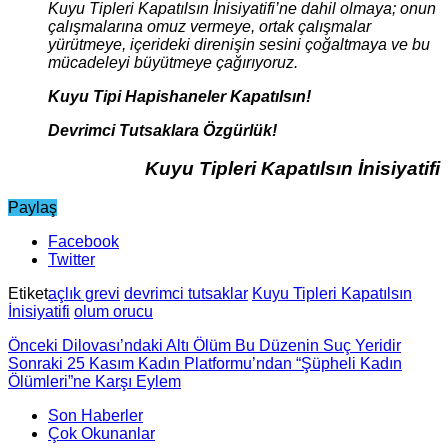
Kuyu Tipleri Kapatılsın İnisiyatifi’ne dahil olmaya; onun
çalışmalarına omuz vermeye, ortak çalışmalar
yürütmeye, içerideki direnişin sesini çoğaltmaya ve bu
mücadeleyi büyütmeye çağırıyoruz.
Kuyu Tipi Hapishaneler Kapatılsın!
Devrimci Tutsaklara Özgürlük!
Kuyu Tipleri Kapatılsın İnisiyatifi
Paylaş
Facebook
Twitter
Etiket
açlık grevi
devrimci tutsaklar
Kuyu Tipleri Kapatılsın
İnisiyatifi
olum orucu
Önceki
Dilovası’ndaki Altı Ölüm Bu Düzenin Suç Yeridir
Sonraki
25 Kasım Kadın Platformu’ndan “Şüpheli Kadın
Ölümleri”ne Karşı Eylem
Son Haberler
Çok Okunanlar