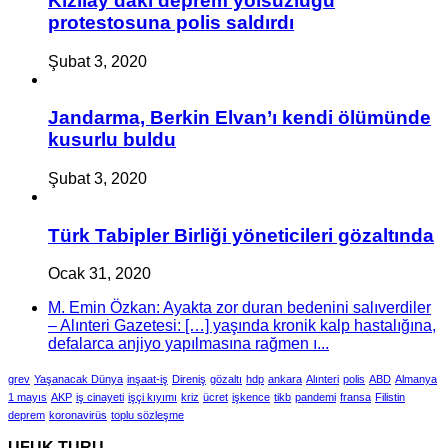
Kızılay’daki deprem yolsuzluğu
protestosuna polis saldırdı
Şubat 3, 2020
Jandarma, Berkin Elvan’ı kendi ölümünde
kusurlu buldu
Şubat 3, 2020
Türk Tabipler Birliği yöneticileri gözaltında
Ocak 31, 2020
M. Emin Özkan: Ayakta zor duran bedenini salıverdiler
– Alınteri Gazetesi: […] yaşında kronik kalp hastalığına,
defalarca anjiyo yapılmasına rağmen ı...
grev
Yaşanacak Dünya
inşaat-iş
Direniş
gözaltı
hdp
ankara
Alınteri
polis
ABD
Almanya
1 mayıs
AKP
iş cinayeti
işçi kıyımı
kriz
ücret
işkence
tikb
pandemi
fransa
Filistin
deprem
koronavirüs
toplu sözleşme
UFUK TURU