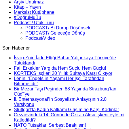
Arşiv Unutmaz
Kitap – Yayın
Marksist Kütüphane
#DoğruMuBu
Podcast / Ufuk Turu
PODCAST/ Bi Durup Düşünsek
PODCAST/ Geleceğe Dönüş
Podcast/Video
Son Haberler
İsviçre’nin İade Ettiği Bahar Yalçınkaya Türkiye’de
Tutuklandı
Fail Erkekler Yargıda Hem Suçlu Hem Güçlü!
KORTEKS İşçileri 20 Yıllık Sultaya Karşı Çıkıyor
Lenin: “Engels’in Yaşamı Her İşçi Tarafından
Bilinmelidir”
Bir Mezar Taşı Peşinden 88 Yaşında Strazburg’tan
Cûdî’ye
II. Enternasyonal’in Sosyalizm Anlayışının 2.0
Versiyonu
Stuttgart’ta Kadın Katliamı Girişimine Karşı Kadınlar
Cezaevindeki 14. Gününde Özcan Aksu İşkenceyle mi
Katledildi?
NATO Tutsakları Serbest Bırakılsın!