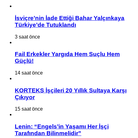
İsviçre’nin İade Ettiği Bahar Yalçınkaya
Türkiye’de Tutuklandı
3 saat önce
Fail Erkekler Yargıda Hem Suçlu Hem
Güçlü!
14 saat önce
KORTEKS İşçileri 20 Yıllık Sultaya Karşı
Çıkıyor
15 saat önce
Lenin: “Engels’in Yaşamı Her İşçi
Tarafından Bilinmelidir”