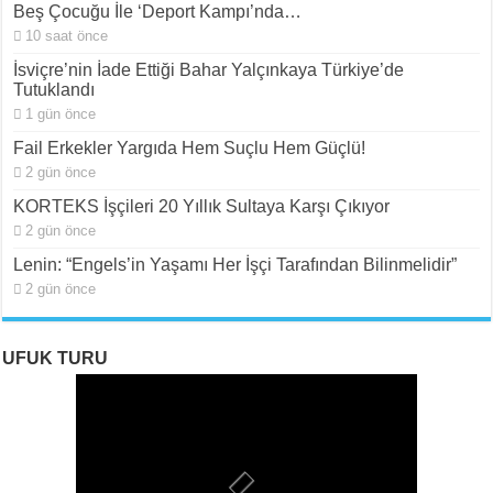
Beş Çocuğu İle ‘Deport Kampı’nda…
10 saat önce
İsviçre’nin İade Ettiği Bahar Yalçınkaya Türkiye’de
Tutuklandı
1 gün önce
Fail Erkekler Yargıda Hem Suçlu Hem Güçlü!
2 gün önce
KORTEKS İşçileri 20 Yıllık Sultaya Karşı Çıkıyor
2 gün önce
Lenin: “Engels’in Yaşamı Her İşçi Tarafından Bilinmelidir”
2 gün önce
UFUK TURU