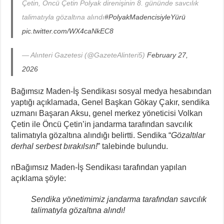
Çetin, Öncü Çetin Polyak direnişinin 8. gününde savcılık
talimatıyla gözaltına alındı
#PolyakMadencisiyleYürü
pic.twitter.com/WX4caNkEC8
— Alınteri Gazetesi (@GazeteAlinteri5)
February 27,
2026
Bağımsız Maden-İş Sendikası sosyal medya hesabından
yaptığı açıklamada, Genel Başkan Gökay Çakır, sendika
uzmanı Başaran Aksu, genel merkez yöneticisi Volkan
Çetin ile Öncü Çetin’in jandarma tarafından savcılık
talimatıyla gözaltına alındığı belirtti. Sendika “
Gözaltılar
derhal serbest bırakılsın!
” talebinde bulundu.
nBağımsız Maden-İş Sendikası tarafından yapılan
açıklama şöyle:
Sendika yönetimimiz jandarma tarafından savcılık
talimatıyla gözaltına alındı!