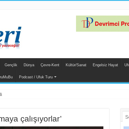
Gençlik
Dünya
Çevre-Kent
Kültür/Sanat
Engelsiz Hayat
Uf
ruMuBu
Podcast / Ufuk Turu
lizm Anlayışının 2.0 Ve
maya çalışıyorlar’
S