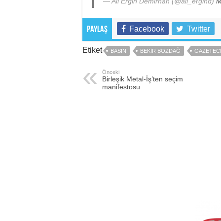
— Ali Ergin Demirhan (@ali_ergind)
M
Facebook
Twitter
Paylaş
Etiket
BASIN
BEKIR BOZDAĞ
GAZETEC
Önceki
Birleşik Metal-İş’ten seçim
manifestosu