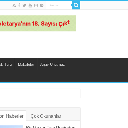
uk Turu
Makaleler
Arşiv Unutmaz
on Haberler
Çok Okunanlar
Bir Mezar Taşı Peşinden