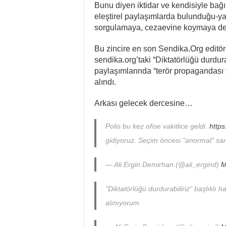
Bunu diyen iktidar ve kendisiyle bağım
eleştirel paylaşımlarda bulunduğu-yaz
sorgulamaya, cezaevine koymaya de
Bu zincire en son Sendika.Org editö
sendika.org’taki “Diktatörlüğü durdur
paylaşımlarında “terör propagandası 
alındı.
Arkası gelecek dercesine…
Polis bu kez ofise vakitlice geldi.
https
gidiyoruz. Seçim öncesi "anormal" san
— Ali Ergin Demirhan (@ali_ergind)
M
"Diktatörlüğü durdurabiliriz" başlıklı
alınıyorum.