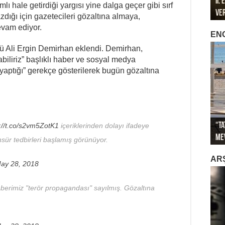
II.
196
196
lı hale getirdiği yargısı yine dalga geçer gibi sırf
Ve
Öze
Mar
Met
Met
dığı için gazetecileri gözaltına almaya,
vam ediyor.
EN
rü Ali Ergin Demirhan eklendi. Demirhan,
abiliriz” başlıklı haber ve sosyal medya
yaptığı” gerekçe gösterilerek bugün gözaltına
“Ta
Sağ
://t.co/s2vm5ZotK1
içeriklerinden dolayı ifadeye
Me
İkl
Sa
İti
Gök
sür tedbirleri başlamış görünüyor.
AR
ay 28, 2018
 haberimiz "terör propagandası" sayılmış. Gözaltına