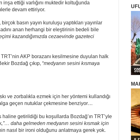
inşa ettiği varlığını muktedir koltuğunda
UF
erle devam ettiriyor.
birçok basın yayın kuruluşu yaptıkları yayınlar
dını anan herhangi bir eleştirinin bedeli bile
eçimi kazandığımızda cezaevinde gazeteci
an TRT’nin AKP borazanı kesilmesine duyulan halk
ROJ
ROJ
Roj
ekir Bozdağ çıkıp, “
medyanın sesini kısmaya
Sos
Ger
Ger
Ger
Roj
MA
baskı ve zorbalıkla ezmek için her yöntemi kullandığı
dalga geçen nutuklar çekmesine benziyor…
es haline getirildiği bu koşullarda Bozdağ’ın TRT’yle
k
,”… daha gelmeden medyanın sesini kısmak için
in nasıl bir ironi olduğunu anlatmaya gerek yok.