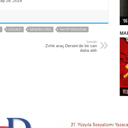
ay 28, 2018
’96
Alm
Biz
12 
Kap
I
GÖZALTI
SENDIKA.ORG
TAYYIP ERDOĞAN
MA
Sonraki
Zırhlı araç Dersim’de bir can
daha aldı
Teş
So
Dev
Ek
Par