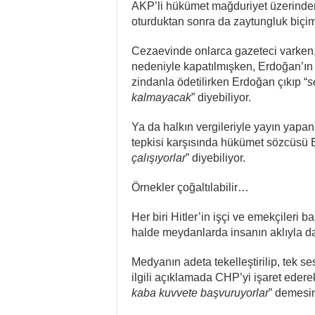
AKP’li hükümet mağduriyet üzerinden 
oturduktan sonra da zaytungluk biçiml
Cezaevinde onlarca gazeteci varken, 
nedeniyle kapatılmışken, Erdoğan’ın a
zindanla ödetilirken Erdoğan çıkıp “
s
kalmayacak
” diyebiliyor.
Ya da halkın vergileriyle yayın yap
tepkisi karşısında hükümet sözcüsü B
çalışıyorlar
” diyebiliyor.
Örnekler çoğaltılabilir…
Her biri Hitler’in işçi ve emekçileri 
halde meydanlarda insanın aklıyla 
Medyanın adeta tekelleştirilip, tek s
ilgili açıklamada CHP’yi işaret edere
kaba kuvvete başvuruyorlar
” demesin