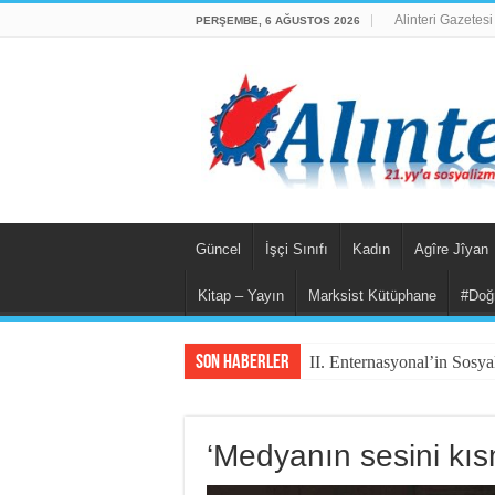
Alinteri Gazetesi
PERŞEMBE, 6 AĞUSTOS 2026
Güncel
İşçi Sınıfı
Kadın
Agîre Jîyan
Kitap – Yayın
Marksist Kütüphane
#Doğ
Son Haberler
II. Enternasyonal’in Sosya
‘Medyanın sesini kıs