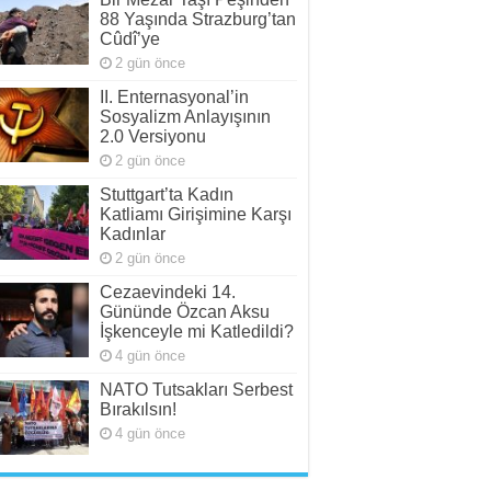
88 Yaşında Strazburg’tan
Cûdî’ye
2 gün önce
II. Enternasyonal’in
Sosyalizm Anlayışının
2.0 Versiyonu
2 gün önce
Stuttgart’ta Kadın
Katliamı Girişimine Karşı
Kadınlar
2 gün önce
Cezaevindeki 14.
Gününde Özcan Aksu
İşkenceyle mi Katledildi?
4 gün önce
NATO Tutsakları Serbest
Bırakılsın!
4 gün önce