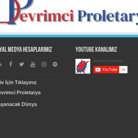
yal Medya Hesaplarımız
Youtube Kanalımız
iv İçin Tıklayınız
vrimci Proletarya
aşanacak Dünya