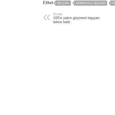
Etiket
BELÇIKA
DEMIRYOLU IŞÇILERI
E
Önceki
100’e yakın göçmeni taşıyan
tekne battı