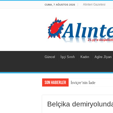
Alinteri Gazetesi
CUMA, 7 AĞUSTOS 2026
Güncel
İşçi Sınıfı
Kadın
Agîre Jîyan
Son Haberler
İsviçre’nin İade Ettiği Bah
Belçika demiryolund