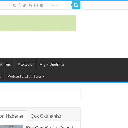
uk Turu
Makaleler
Arşiv Unutmaz
u
Podcast / Ufuk Turu
on Haberler
Çok Okunanlar
Beş Çocuğu İle ‘Deport