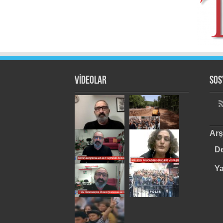
VİDEOLAR
Sos
Arş
De
Y