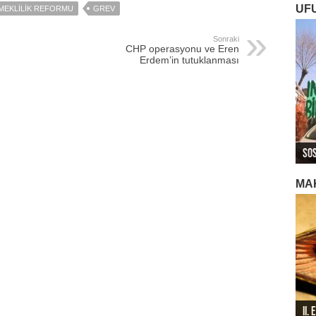
UF
MEKLILIK REFORMU
GREV
Sonraki
CHP operasyonu ve Eren
Erdem’in tutuklanması
ROJ
ROJ
Roj
Sos
Ger
Ger
Ger
Roj
MA
II.
196
196