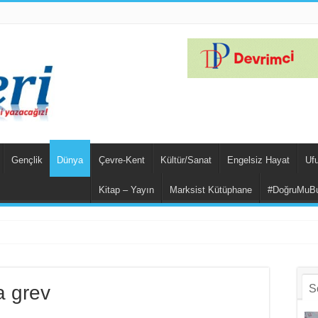
Gençlik
Dünya
Çevre-Kent
Kültür/Sanat
Engelsiz Hayat
Uf
Kitap – Yayın
Marksist Kütüphane
#DoğruMuB
ar Yalç
a grev
S