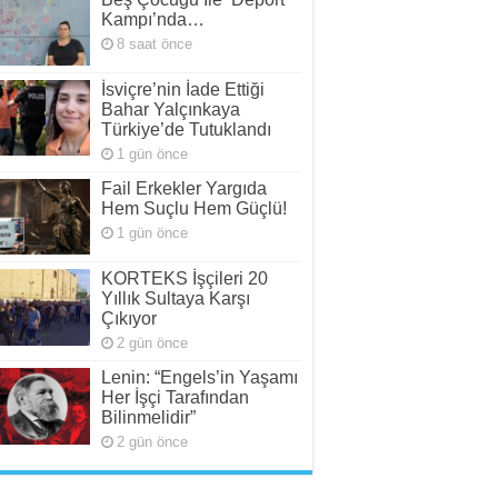
Kampı’nda…
8 saat önce
İsviçre’nin İade Ettiği
Bahar Yalçınkaya
Türkiye’de Tutuklandı
1 gün önce
Fail Erkekler Yargıda
Hem Suçlu Hem Güçlü!
1 gün önce
KORTEKS İşçileri 20
Yıllık Sultaya Karşı
Çıkıyor
2 gün önce
Lenin: “Engels’in Yaşamı
Her İşçi Tarafından
Bilinmelidir”
2 gün önce