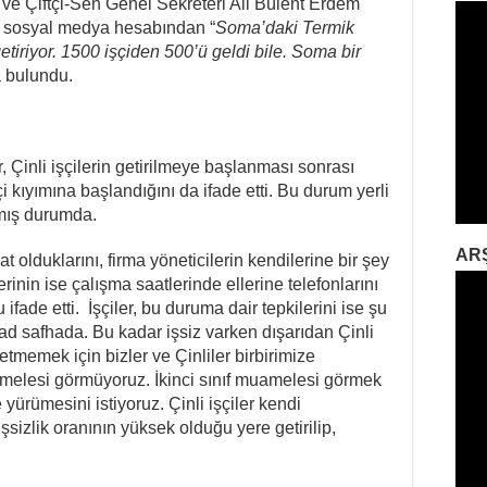
ve Çiftçi-Sen Genel Sekreteri Ali Bülent Erdem
de, sosyal medya hesabından “
Soma’daki Termik
etiriyor. 1500 işçiden 500’ü geldi bile. Soma bir
a bulundu.
r, Çinli işçilerin getirilmeye başlanması sonrası
i kıyımına başlandığını da ifade etti. Bu durum yerli
çmış durumda.
AR
at olduklarını, firma yöneticilerin kendilerine bir şey
inin ise çalışma saatlerinde ellerine telefonlarını
ade etti. İşçiler, bu duruma dair tepkilerini ise şu
had safhada. Bu kadar işsiz varken dışarıdan Çinli
betmemek için bizler ve Çinliler birbirimize
amelesi görmüyoruz. İkinci sınıf muamelesi görmek
 yürümesini istiyoruz. Çinli işçiler kendi
işsizlik oranının yüksek olduğu yere getirilip,