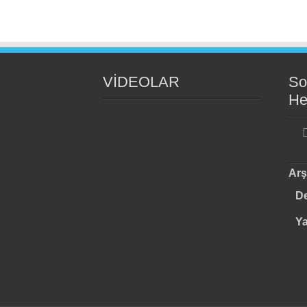
VİDEOLAR
So
He
Arş
De
Y