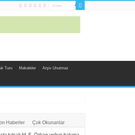
uk Turu
Makaleler
Arşiv Unutmaz
on Haberler
Çok Okunanlar
sta tutsak M. E. Özkan yoğun bakıma