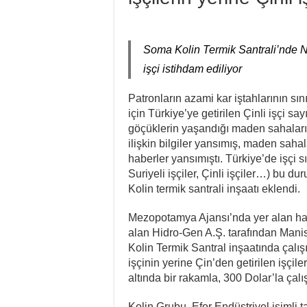
Bir Mezar Taşı Peşin
II. Enternasyonal’in 
Soma Kolin Termik Santrali’nde Nis
Stuttgart’ta Kadın Ka
işçi istihdam ediliyor
Cezaevindeki 14. Gün
Patronların azami kar iştahlarının sı
NATO Tutsakları Serbe
için Türkiye’ye getirilen Çinli işçi sa
Sahel’den Ceuta’ya Y
göçüklerin yaşandığı maden sahalarında
ilişkin bilgiler yansımış, maden sah
haberler yansımıştı. Türkiye’de işçi sı
Suriyeli işçiler, Çinli işçiler…) b
Kolin termik santrali inşaatı eklendi.
Mezopotamya Ajansı’nda yer alan hab
alan Hidro-Gen A.Ş. tarafından Man
Kolin Termik Santral inşaatında çalış
işçinin yerine Çin’den getirilen işçile
altında bir rakamla, 300 Dolar’la çalı
Kolin Grubu, Efor Endüstriyel isimli 