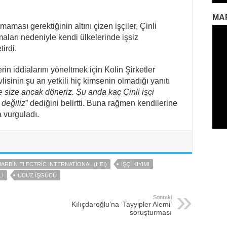
MA
nmaması gerektiğinin altını çizen işçiler, Çinli
lmaları nedeniyle kendi ülkelerinde işsiz
irdi.
n iddialarını yöneltmek için Kolin Şirketler
lisinin şu an yetkili hiç kimsenin olmadığı yanıtı
se size ancak döneriz. Şu anda kaç Çinli işçi
 değiliz
” dediğini belirtti. Buna rağmen kendilerine
 vurguladı.
HARBIN ELECTRIC INTERNATIONAL (HEI)
IŞÇI KIYIMI
LI
UCUZ IŞGÜCÜ
Sonraki
Kılıçdaroğlu’na ‘Tayyipler Alemi’
soruşturması