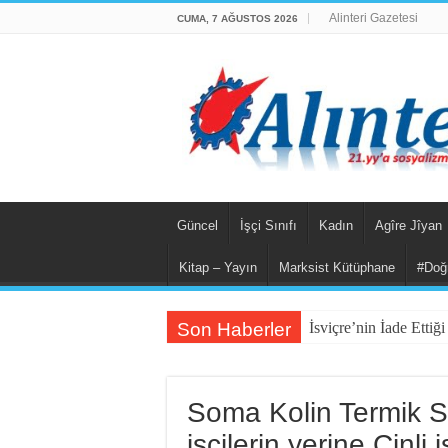
Alinteri Gazetesi
CUMA, 7 AĞUSTOS 2026
Güncel
İşçi Sınıfı
Kadın
Agîre Jîyan
Kitap – Yayın
Marksist Kütüphane
#Doğ
Son Haberler
İsviçre’nin İade Etti
Fail Erkekler Yargı
KORTEKS İşçileri 20 
Soma Kolin Termik Sa
Lenin: “Engels’in Yaş
işçilerin yerine Çinli i