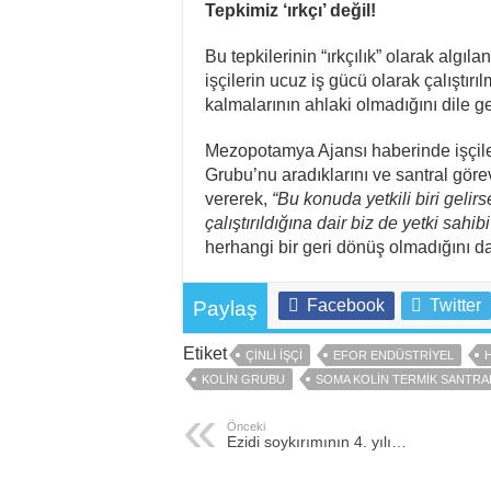
Tepkimiz ‘ırkçı’ değil!
Bu tepkilerinin “ırkçılık” olarak algıla
işçilerin ucuz iş gücü olarak çalıştırı
kalmalarının ahlaki olmadığını dile get
Mezopotamya Ajansı haberinde işçileri
Grubu’nu aradıklarını ve santral görev
vererek,
“Bu konuda yetkili biri gelir
çalıştırıldığına dair biz de yetki sahibi
herhangi bir geri dönüş olmadığını da
Facebook
Twitter
Paylaş
Etiket
ÇINLI IŞÇI
EFOR ENDÜSTRIYEL
KOLIN GRUBU
SOMA KOLIN TERMIK SANTRA
Önceki
Ezidi soykırımının 4. yılı…