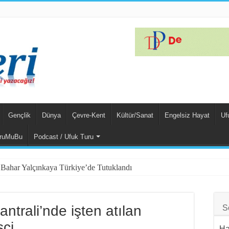
Gençlik
Dünya
Çevre-Kent
Kültür/Sanat
Engelsiz Hayat
Uf
ruMuBu
Podcast / Ufuk Turu
ği Bahar Yalçınkaya Türkiye’de Tutuklandı
da Hem Suçlu Hem Güçlü!
Yıllık Sultaya Karşı Çıkıyor
ntrali’nde işten atılan
S
amı Her İşçi Tarafından Bilinmelidir”
şçi
Ha