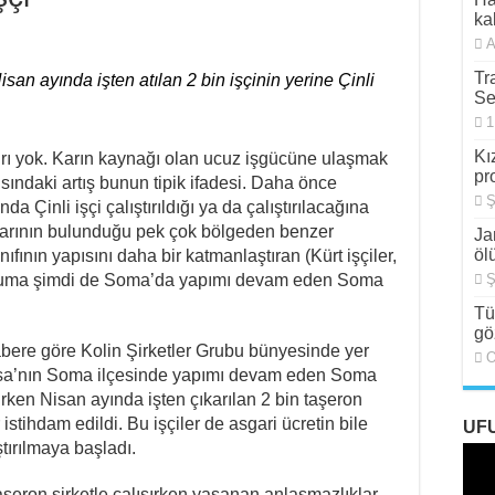
den 88 Yaşında Strazburg’tan Cûdî’ye
kal
A
Sosyalizm Anlayışının 2.0 Versiyonu
Tr
an ayında işten atılan 2 bin işçinin yerine Çinli
tliamı Girişimine Karşı Kadınlar
Se
1
ünde Özcan Aksu İşkenceyle mi Katledildi?
Kı
nırı yok. Karın kaynağı olan ucuz işgücüne ulaşmak
st Bırakılsın!
pr
yısındaki artış bunun tipik ifadesi. Daha önce
Ş
önelen Göç Dalgası
 Çinli işçi çalıştırıldığı ya da çalıştırılacağına
alarının bulunduğu pek çok bölgeden benzer
Ja
öl
nıfının yapısını daha bir katmanlaştıran (Kürt işçiler,
u duruma şimdi de Soma’da yapımı devam eden Soma
Ş
Tü
gö
ere göre Kolin Şirketler Grubu bünyesinde yer
O
isa’nın Soma ilçesinde yapımı devam eden Soma
ırken Nisan ayında işten çıkarılan 2 bin taşeron
r istihdam edildi. Bu işçiler de asgari ücretin bile
UF
ştırılmaya başladı.
taşeron şirketle çalışırken yaşanan anlaşmazlıklar