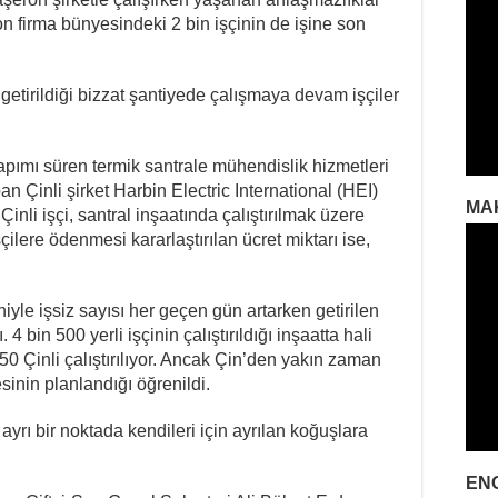
 firma bünyesindeki 2 bin işçinin de işine son
 getirildiği bizzat şantiyede çalışmaya devam işçiler
 yapımı süren termik santrale mühendislik hizmetleri
an Çinli şirket Harbin Electric International (HEI)
MA
inli işçi, santral inşaatında çalıştırılmak üzere
şçilere ödenmesi kararlaştırılan ücret miktarı ise,
le işsiz sayısı her geçen gün artarken getirilen
 4 bin 500 yerli işçinin çalıştırıldığı inşaatta hali
650 Çinli çalıştırılıyor. Ancak Çin’den yakın zaman
esinin planlandığı öğrenildi.
n ayrı bir noktada kendileri için ayrılan koğuşlara
EN