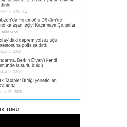
dırıldı
ralık 8, 2021
1
abzon’da Hekimoğlu Döküm’de
ndikalaşan İşçiyi Kaçırmaya Çalıştılar
 hafta önce
zılay’daki deprem yolsuzluğu
otestosuna polis saldırdı
ubat 3, 2020
ndarma, Berkin Elvan’ı kendi
ümünde kusurlu buldu
ubat 3, 2020
rk Tabipler Birliği yöneticileri
zaltında
cak 31, 2020
UK TURU