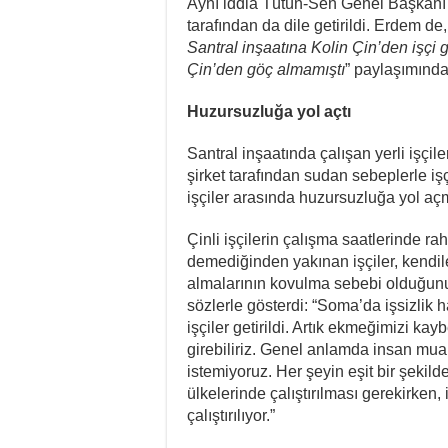
Aynı iddia Tütün-Sen Genel Başkanı 
tarafından da dile getirildi. Erdem 
Santral inşaatına Kolin Çin’den işçi g
Çin’den göç almamıştı
” paylaşımınd
Huzursuzluğa yol açtı
Santral inşaatında çalışan yerli işçile
şirket tarafından sudan sebeplerle işç
işçiler arasında huzursuzluğa yol a
Çinli işçilerin çalışma saatlerinde rah
demediğinden yakınan işçiler, kendiler
almalarının kovulma sebebi olduğunu if
sözlerle gösterdi: “Soma’da işsizlik 
işçiler getirildi. Artık ekmeğimizi kay
girebiliriz. Genel anlamda insan mu
istemiyoruz. Her şeyin eşit bir şekilde
ülkelerinde çalıştırılması gerekirken, 
çalıştırılıyor.”