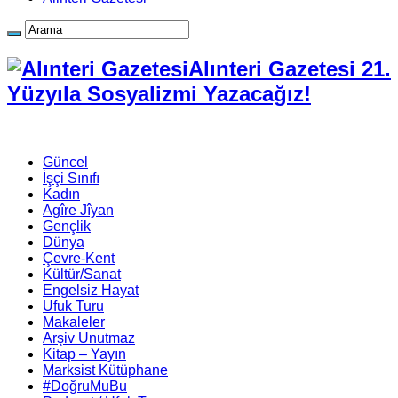
Alınteri Gazetesi 21.
Yüzyıla Sosyalizmi Yazacağız!
Güncel
İşçi Sınıfı
Kadın
Agîre Jîyan
Gençlik
Dünya
Çevre-Kent
Kültür/Sanat
Engelsiz Hayat
Ufuk Turu
Makaleler
Arşiv Unutmaz
Kitap – Yayın
Marksist Kütüphane
#DoğruMuBu