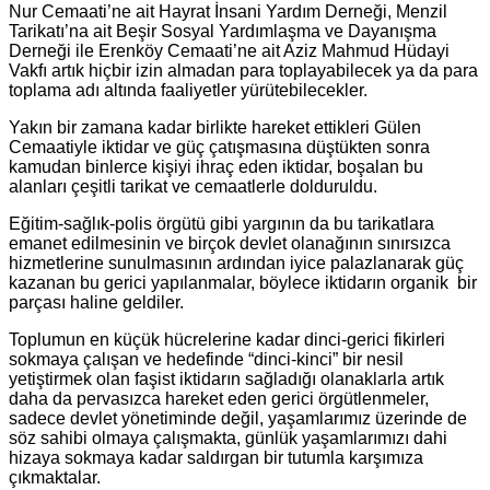
Nur Cemaati’ne ait Hayrat İnsani Yardım Derneği, Menzil
Tarikatı’na ait Beşir Sosyal Yardımlaşma ve Dayanışma
Derneği ile Erenköy Cemaati’ne ait Aziz Mahmud Hüdayi
Vakfı artık hiçbir izin almadan para toplayabilecek ya da para
toplama adı altında faaliyetler yürütebilecekler.
Yakın bir zamana kadar birlikte hareket ettikleri Gülen
Cemaatiyle iktidar ve güç çatışmasına düştükten sonra
kamudan binlerce kişiyi ihraç eden iktidar, boşalan bu
alanları çeşitli tarikat ve cemaatlerle dolduruldu.
Eğitim-sağlık-polis örgütü gibi yargının da bu tarikatlara
emanet edilmesinin ve birçok devlet olanağının sınırsızca
hizmetlerine sunulmasının ardından iyice palazlanarak güç
kazanan bu gerici yapılanmalar, böylece iktidarın organik bir
parçası haline geldiler.
Toplumun en küçük hücrelerine kadar dinci-gerici fikirleri
sokmaya çalışan ve hedefinde “dinci-kinci” bir nesil
yetiştirmek olan faşist iktidarın sağladığı olanaklarla artık
daha da pervasızca hareket eden gerici örgütlenmeler,
sadece devlet yönetiminde değil, yaşamlarımız üzerinde de
söz sahibi olmaya çalışmakta, günlük yaşamlarımızı dahi
hizaya sokmaya kadar saldırgan bir tutumla karşımıza
çıkmaktalar.