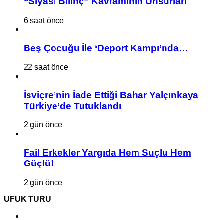
“Siyasi Bilinç” Kavramının Unsurları
6 saat önce
Beş Çocuğu İle ‘Deport Kampı’nda…
22 saat önce
İsviçre’nin İade Ettiği Bahar Yalçınkaya
Türkiye’de Tutuklandı
2 gün önce
Fail Erkekler Yargıda Hem Suçlu Hem
Güçlü!
2 gün önce
UFUK TURU