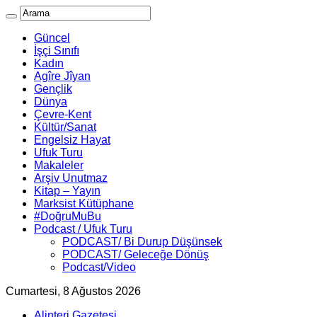
Güncel
İşçi Sınıfı
Kadın
Agîre Jîyan
Gençlik
Dünya
Çevre-Kent
Kültür/Sanat
Engelsiz Hayat
Ufuk Turu
Makaleler
Arşiv Unutmaz
Kitap – Yayın
Marksist Kütüphane
#DoğruMuBu
Podcast / Ufuk Turu
PODCAST/ Bi Durup Düşünsek
PODCAST/ Geleceğe Dönüş
Podcast/Video
Cumartesi, 8 Ağustos 2026
Alinteri Gazetesi