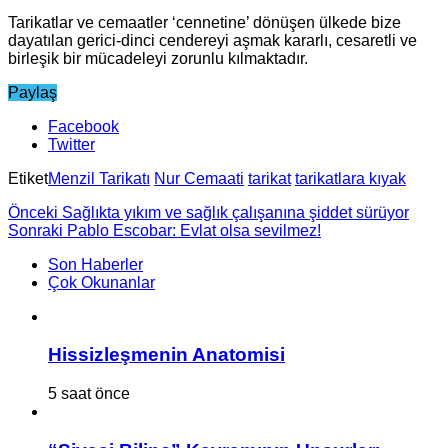
Tarikatlar ve cemaatler ‘cennetine’ dönüşen ülkede bize
dayatılan gerici-dinci cendereyi aşmak kararlı, cesaretli ve
birleşik bir mücadeleyi zorunlu kılmaktadır.
Paylaş
Facebook
Twitter
Etiket
Menzil Tarikatı
Nur Cemaati
tarikat
tarikatlara kıyak
Önceki
Sağlıkta yıkım ve sağlık çalışanına şiddet sürüyor
Sonraki
Pablo Escobar: Evlat olsa sevilmez!
Son Haberler
Çok Okunanlar
Hissizleşmenin Anatomisi
5 saat önce