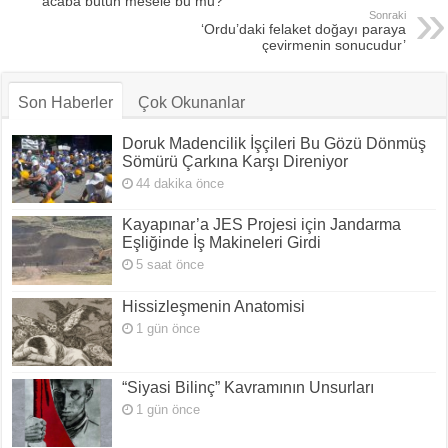
acaba bütün mesele bu mu?
Sonraki
‘Ordu’daki felaket doğayı paraya
çevirmenin sonucudur’
Son Haberler
Çok Okunanlar
Doruk Madencilik İşçileri Bu Gözü Dönmüş
Sömürü Çarkına Karşı Direniyor
44 dakika önce
Kayapınar’a JES Projesi için Jandarma
Eşliğinde İş Makineleri Girdi
5 saat önce
Hissizleşmenin Anatomisi
1 gün önce
“Siyasi Bilinç” Kavramının Unsurları
1 gün önce