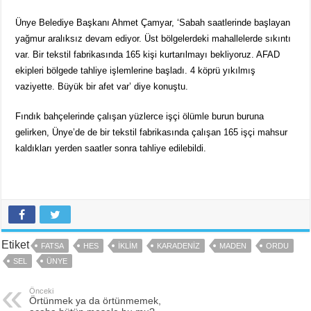
Ünye Belediye Başkanı Ahmet Çamyar, ‘Sabah saatlerinde başlayan
yağmur aralıksız devam ediyor. Üst bölgelerdeki mahallelerde sıkıntı
var. Bir tekstil fabrikasında 165 kişi kurtarılmayı bekliyoruz. AFAD
ekipleri bölgede tahliye işlemlerine başladı. 4 köprü yıkılmış
vaziyette. Büyük bir afet var’ diye konuştu.
Fındık bahçelerinde çalışan yüzlerce işçi ölümle burun buruna
gelirken, Ünye’de de bir tekstil fabrikasında çalışan 165 işçi mahsur
kaldıkları yerden saatler sonra tahliye edilebildi.
Etiket
FATSA
HES
IKLIM
KARADENIZ
MADEN
ORDU
SEL
ÜNYE
Önceki
Örtünmek ya da örtünmemek,