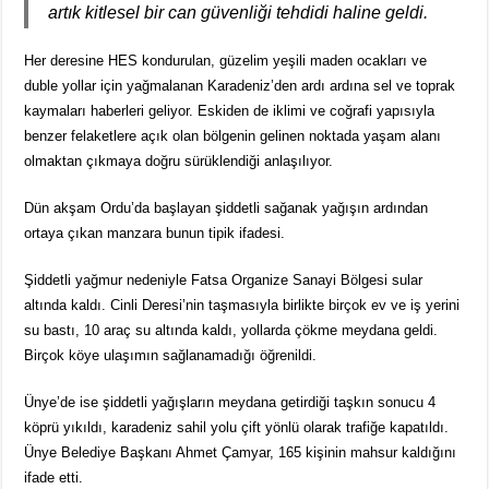
artık kitlesel bir can güvenliği tehdidi haline geldi.
Her deresine HES kondurulan, güzelim yeşili maden ocakları ve
duble yollar için yağmalanan Karadeniz’den ardı ardına sel ve toprak
kaymaları haberleri geliyor. Eskiden de iklimi ve coğrafi yapısıyla
benzer felaketlere açık olan bölgenin gelinen noktada yaşam alanı
olmaktan çıkmaya doğru sürüklendiği anlaşılıyor.
Dün akşam Ordu’da başlayan şiddetli sağanak yağışın ardından
ortaya çıkan manzara bunun tipik ifadesi.
Şiddetli yağmur nedeniyle Fatsa Organize Sanayi Bölgesi sular
altında kaldı. Cinli Deresi’nin taşmasıyla birlikte birçok ev ve iş yerini
su bastı, 10 araç su altında kaldı, yollarda çökme meydana geldi.
Birçok köye ulaşımın sağlanamadığı öğrenildi.
Ünye’de ise şiddetli yağışların meydana getirdiği taşkın sonucu 4
köprü yıkıldı, karadeniz sahil yolu çift yönlü olarak trafiğe kapatıldı.
Ünye Belediye Başkanı Ahmet Çamyar, 165 kişinin mahsur kaldığını
ifade etti.