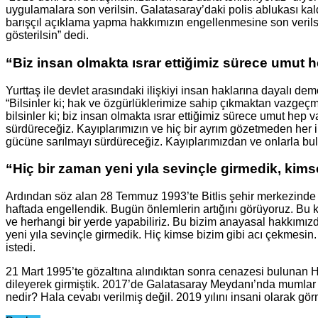
uygulamalara son verilsin. Galatasaray’daki polis ablukası k
barışçıl açıklama yapma hakkımızın engellenmesine son verilsin.
gösterilsin” dedi.
“Biz insan olmakta ısrar ettiğimiz sürece umut 
Yurttaş ile devlet arasındaki ilişkiyi insan haklarına dayalı de
“Bilsinler ki; hak ve özgürlüklerimize sahip çıkmaktan vazgeçm
bilsinler ki; biz insan olmakta ısrar ettiğimiz sürece umut hep
sürdüreceğiz. Kayıplarımızın ve hiç bir ayrım gözetmeden her
gücüne sarılmayı sürdüreceğiz. Kayıplarımızdan ve onlarla 
“Hiç bir zaman yeni yıla sevinçle girmedik, kims
Ardından söz alan 28 Temmuz 1993’te Bitlis şehir merkezinde
haftada engellendik. Bugün önlemlerin artığını görüyoruz. Bu
ve herhangi bir yerde yapabiliriz. Bu bizim anayasal hakkımızdır
yeni yıla sevinçle girmedik. Hiç kimse bizim gibi acı çekmesin. 
istedi.
21 Mart 1995’te gözaltına alındıktan sonra cenazesi bulunan Ha
dileyerek girmiştik. 2017’de Galatasaray Meydanı’nda mumlar 
nedir? Hala cevabı verilmiş değil. 2019 yılını insani olarak gör