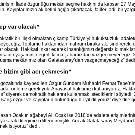
aldırılsın. İfade özgürlüğü mekân seçme hakkını da kapsar. 27 
 Kayıplarımızın akıbetini açığa çıkartacak, failleri adil bir ya
hep var olacak”
mokratik bir ilişki olmaktan çıkartıp Türkiye’yi hukuksuzluk, ada
eyeceğiz. Toplumu haklarından mahrum bırakarak, sindirerek, umu
 var olacak. Hakikati inkar ederek insanlığımızı değersiz kılmak 
 insanın yaşamını değerli kılma çabamızdan vazgeçmeyeceğiz. 2
buluşma mekânımız olan Galatasaray’dan vazgeçmeyeceğiz” dedi
e bizim gibi acı çekmesin”
 gözaltında kaybedilen Özgür Gündem Muhabiri Ferhat Tepe’nin 
 kadar önleme gerek yok. Anayasal hakkımızı kullanıyoruz. Hakl
” diyerek demokratik haklarını kullanmak istediklerini söyledi. 2
Barış özgür ve kayıpların bulunduğu bir yıl diliyoruz” diye dile g
san Ocak’ın ağabeyi Ali Ocak ise 2018’de adalete erişimlerinin 
yakarak dileğimizi dillendirmiştik. Ancak Galatasaray Meydanı
mek istiyoruz” dedi.