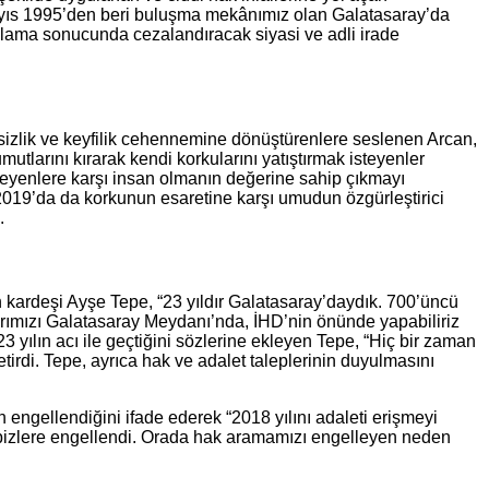
Mayıs 1995’den beri buluşma mekânımız olan Galatasaray’da
rgılama sonucunda cezalandıracak siyasi ve adli irade
letsizlik ve keyfilik cehennemine dönüştürenlere seslenen Arcan,
tlarını kırarak kendi korkularını yatıştırmak isteyenler
isteyenlere karşı insan olmanın değerine sahip çıkmayı
019’da da korkunun esaretine karşı umudun özgürleştirici
.
kardeşi Ayşe Tepe, “23 yıldır Galatasaray’daydık. 700’üncü
arımızı Galatasaray Meydanı’nda, İHD’nin önünde yapabiliriz
3 yılın acı ile geçtiğini sözlerine ekleyen Tepe, “Hiç bir zaman
etirdi. Tepe, ayrıca hak ve adalet taleplerinin duyulmasını
engellendiğini ifade ederek “2018 yılını adaleti erişmeyi
 bizlere engellendi. Orada hak aramamızı engelleyen neden