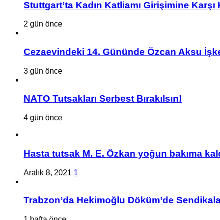
Stuttgart’ta Kadın Katliamı Girişimine Karşı
2 gün önce
Cezaevindeki 14. Gününde Özcan Aksu İşke
3 gün önce
NATO Tutsakları Serbest Bırakılsın!
4 gün önce
Hasta tutsak M. E. Özkan yoğun bakıma kald
Aralık 8, 2021
1
Trabzon’da Hekimoğlu Döküm’de Sendikalaşa
1 hafta önce