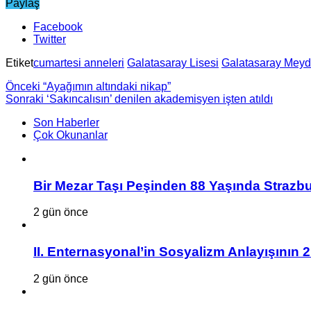
Paylaş
Facebook
Twitter
Etiket
cumartesi anneleri
Galatasaray Lisesi
Galatasaray Meyd
Önceki
“Ayağımın altındaki nikap”
Sonraki
‘Sakıncalısın’ denilen akademisyen işten atıldı
Son Haberler
Çok Okunanlar
Bir Mezar Taşı Peşinden 88 Yaşında Strazbu
2 gün önce
II. Enternasyonal’in Sosyalizm Anlayışının 
2 gün önce