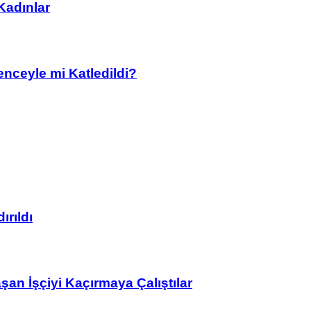
 Kadınlar
nceyle mi Katledildi?
ırıldı
n İşçiyi Kaçırmaya Çalıştılar