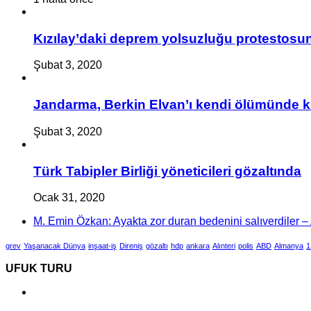
Kızılay’daki deprem yolsuzluğu protestosuna
Şubat 3, 2020
Jandarma, Berkin Elvan’ı kendi ölümünde k
Şubat 3, 2020
Türk Tabipler Birliği yöneticileri gözaltında
Ocak 31, 2020
M. Emin Özkan: Ayakta zor duran bedenini salıverdiler – A
grev
Yaşanacak Dünya
inşaat-iş
Direniş
gözaltı
hdp
ankara
Alınteri
polis
ABD
Almanya
1
UFUK TURU