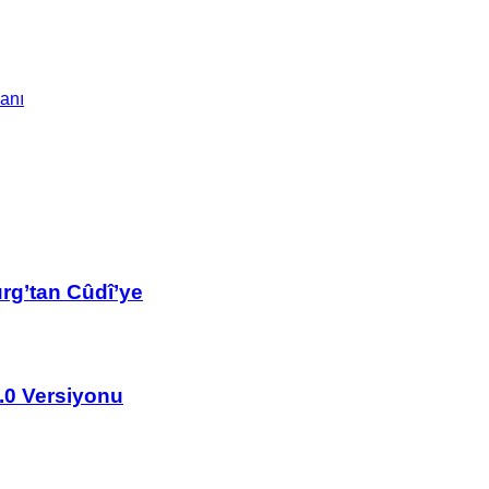
anı
rg’tan Cûdî’ye
2.0 Versiyonu