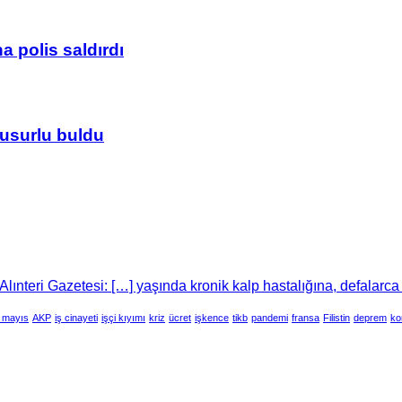
 polis saldırdı
usurlu buldu
lınteri Gazetesi: […] yaşında kronik kalp hastalığına, defalarca
 mayıs
AKP
iş cinayeti
işçi kıyımı
kriz
ücret
işkence
tikb
pandemi
fransa
Filistin
deprem
ko