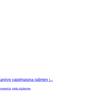
 anjiyo yapılmasına rağmen ı...
ronavirüs
toplu sözleşme