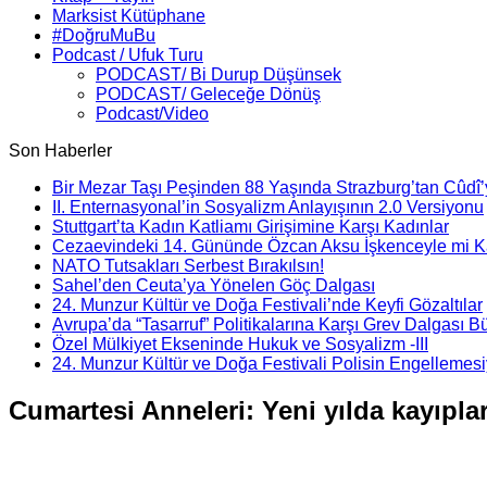
Marksist Kütüphane
#DoğruMuBu
Podcast / Ufuk Turu
PODCAST/ Bi Durup Düşünsek
PODCAST/ Geleceğe Dönüş
Podcast/Video
Son Haberler
Bir Mezar Taşı Peşinden 88 Yaşında Strazburg’tan Cûdî
II. Enternasyonal’in Sosyalizm Anlayışının 2.0 Versiyonu
Stuttgart’ta Kadın Katliamı Girişimine Karşı Kadınlar
Cezaevindeki 14. Gününde Özcan Aksu İşkenceyle mi Ka
NATO Tutsakları Serbest Bırakılsın!
Sahel’den Ceuta’ya Yönelen Göç Dalgası
24. Munzur Kültür ve Doğa Festivali’nde Keyfi Gözaltılar
Avrupa’da “Tasarruf” Politikalarına Karşı Grev Dalgası B
Özel Mülkiyet Ekseninde Hukuk ve Sosyalizm -III
24. Munzur Kültür ve Doğa Festivali Polisin Engellemesiy
Cumartesi Anneleri: Yeni yılda kayıpla