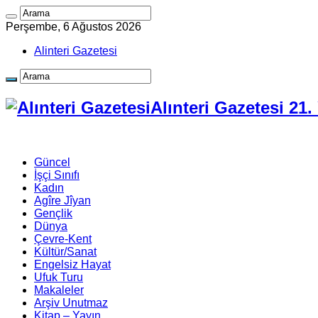
Perşembe, 6 Ağustos 2026
Alinteri Gazetesi
Alınteri Gazetesi 21
Güncel
İşçi Sınıfı
Kadın
Agîre Jîyan
Gençlik
Dünya
Çevre-Kent
Kültür/Sanat
Engelsiz Hayat
Ufuk Turu
Makaleler
Arşiv Unutmaz
Kitap – Yayın