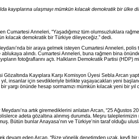
yılda kayıplarına ulaşmayı mümkün kılacak demokratik bir ülke d
yen Cumartesi Anneleri, “Yaşadığımız tüm olumsuzluklara rağme
kılacak demokratik bir Türkiye dileyeceğiz.” dedi.
eydanı’nda bir araya gelmek isteyen Cumartesi Anneleri, polis 
 ablukaya alındı. Cumartesi Anneleri, buna rağmen bina önünde 
ayıpların fotoğraflarını açtı. Halkların Demokratik Partisi (HDP)
 Gözaltında Kayıplara Karşı Komisyon Üyesi Sebla Arcan yaptı. İk
yıl, insanlar için sevdikleriyle birlikte yaşayacakları yeni başl
ir yargı önünde hesap sormamızı mümkün kılacak yeni bir yıl dil
 Meydanı’na artık giremediklerini anlatan Arcan, “25 Ağustos 20
ı polislerce adeta gözaltına alınmış durumda. Meşru taleplerimizin
kurmuş. Bütün bunlar Anayasa’nın ve Türkiye’nin taraf olduğu ulu
ek devam eden Arcan, “Bize yönelik denetimden uzak, keyfi bir ş