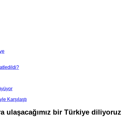
’ye
tledildi?
üyüyor
le Karşılaştı
ra ulaşacağımız bir Türkiye diliyoruz