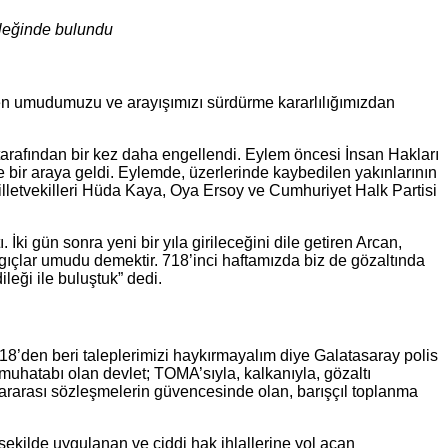
ileğinde bulundu
n umudumuzu ve arayışımızı sürdürme kararlılığımızdan
tarafından bir kez daha engellendi. Eylem öncesi İnsan Hakları
bir araya geldi. Eylemde, üzerlerinde kaybedilen yakınlarının
 milletvekilleri Hüda Kaya, Oya Ersoy ve Cumhuriyet Halk Partisi
i gün sonra yeni bir yıla girileceğini dile getiren Arcan,
angıçlar umudu demektir. 718’inci haftamızda biz de gözaltında
eği ile buluştuk” dedi.
18’den beri taleplerimizi haykırmayalım diye Galatasaray polis
 muhatabı olan devlet; TOMA’sıyla, kalkanıyla, gözaltı
slararası sözleşmelerin güvencesinde olan, barışçıl toplanma
ekilde uygulanan ve ciddi hak ihlallerine yol açan