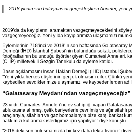
2018 yılının son buluşmasını gerçekleştiren Anneler, yeni 
2019’da da kayıplarını aramaktan vazgeçmeyeceklerini söyle
vazgeçmeyeceğiz. Yeni yılda kayıplarımıza ulaşmamızı mümkün 
Eylemlerinin 718’inci ve 2018’in son haftasında Galatasaray M
Derneği (İHD) İstanbul Şubesi’nin bulunduğu sokak, polislerce
fotoğraflarının bulunduğu tişörtler giyen Cumartesi Anneleri, k
(CHP) milletvekili Sezgin Tanrıkulu da eyleme katıldı.
Basın açıklamasını İnsan Hakları Derneği (İHD) İstanbul Şubesi
“Yeni yılda herkes düşlerinin gerçek olmasını diler. Çünkü yeni 
kaybedilen sevdiklerimize ulaşmamızı ve kaybedenlerden adil b
“Galatasaray Meydanı’ndan vazgeçmeyeceğiz”
23 yıldır Cumartesi Anneleri’ne ev sahipliği yapan Galatasaray
ablukasına alınmış, çelik bariyerlerle çevrilmiş ve ağır silahl
araçlarıyla, silahları ve gaz bombalarıyla bize karşı barikat 
hakkımızı kullanmak istediğimiz için yapılıyor.” diye konuştu.
“2018 deki son buluşmamızda bir kez daha tekrarlıyoruz” diyer