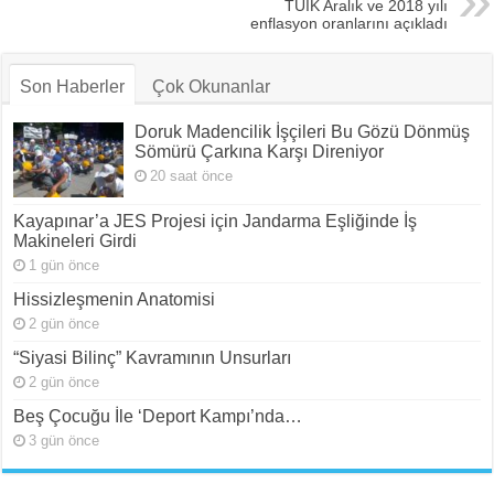
TÜİK Aralık ve 2018 yılı
enflasyon oranlarını açıkladı
Son Haberler
Çok Okunanlar
Doruk Madencilik İşçileri Bu Gözü Dönmüş
Sömürü Çarkına Karşı Direniyor
20 saat önce
Kayapınar’a JES Projesi için Jandarma Eşliğinde İş
Makineleri Girdi
1 gün önce
Hissizleşmenin Anatomisi
2 gün önce
“Siyasi Bilinç” Kavramının Unsurları
2 gün önce
Beş Çocuğu İle ‘Deport Kampı’nda…
3 gün önce