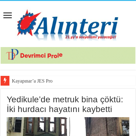
Kayapınar’a JES Projesi için J
Yedikule’de metruk bina çöktü:
İki hurdacı hayatını kaybetti