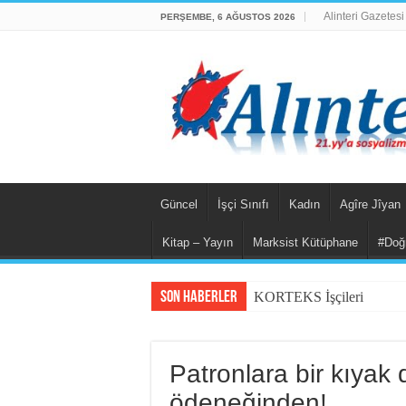
Alinteri Gazetesi
PERŞEMBE, 6 AĞUSTOS 2026
Güncel
İşçi Sınıfı
Kadın
Agîre Jîyan
Kitap – Yayın
Marksist Kütüphane
#Doğ
Son Haberler
KORTEKS İşçileri 20 Yıll
Patronlara bir kıyak d
ödeneğinden!