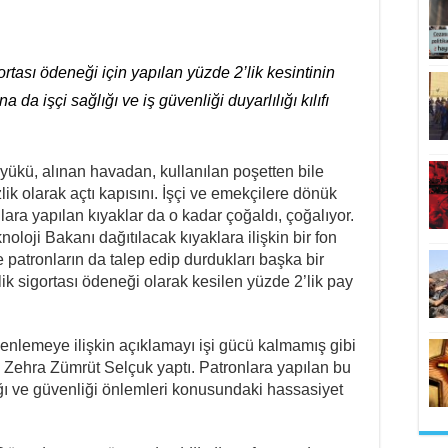
gortası ödeneği için yapılan yüzde 2’lik kesintinin
 da işçi sağlığı ve iş güvenliği duyarlılığı kılıfı
i yükü, alınan havadan, kullanılan poşetten bile
izlik olarak açtı kapısını. İşçi ve emekçilere dönük
lara yapılan kıyaklar da o kadar çoğaldı, çoğalıyor.
oloji Bakanı dağıtılacak kıyaklara ilişkin bir fon
e patronların da talep edip durdukları başka bir
lik sigortası ödeneği olarak kesilen yüzde 2’lik pay
zenlemeye ilişkin açıklamayı işi gücü kalmamış gibi
 Zehra Zümrüt Selçuk yaptı. Patronlara yapılan bu
ığı ve güvenliği önlemleri konusundaki hassasiyet