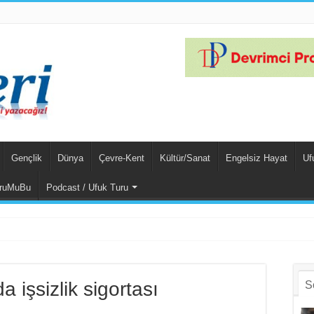
Gençlik
Dünya
Çevre-Kent
Kültür/Sanat
Engelsiz Hayat
Uf
ruMuBu
Podcast / Ufuk Turu
ık Sultaya K
a işsizlik sigortası
S