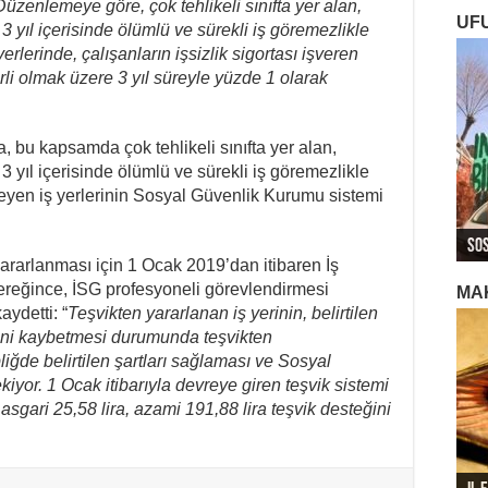
Düzenlemeye göre, çok tehlikeli sınıfta yer alan,
UF
3 yıl içerisinde ölümlü ve sürekli iş göremezlikle
lerinde, çalışanların işsizlik sigortası işveren
rli olmak üzere 3 yıl süreyle yüzde 1 olarak
, bu kapsamda çok tehlikeli sınıfta yer alan,
3 yıl içerisinde ölümlü ve sürekli iş göremezlikle
yen iş yerlerinin Sosyal Güvenlik Kurumu sistemi
ROJ
ROJ
Roj
Sos
Ger
Ger
Ger
Roj
yararlanması için 1 Ocak 2019’dan itibaren İş
ereğince, İSG profesyoneli görevlendirmesi
MA
aydetti: “
Teşvikten yararlanan iş yerinin, belirtilen
rini kaybetmesi durumunda teşvikten
bliğde belirtilen şartları sağlaması ve Sosyal
or. 1 Ocak itibarıyla devreye giren teşvik sistemi
 asgari 25,58 lira, azami 191,88 lira teşvik desteğini