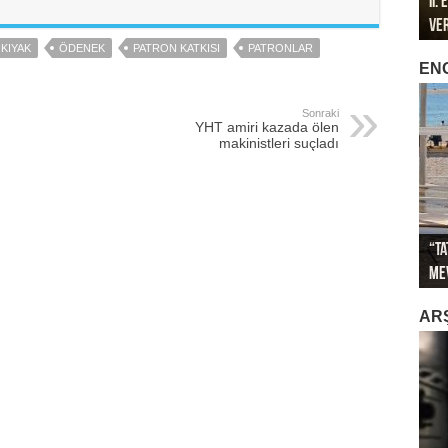
II.
196
196
Ve
Öze
Mar
Met
Met
KIYAK
ÖDENEK
PATRON KATKISI
PATRONLAR
EN
Sonraki
YHT amiri kazada ölen
makinistleri suçladı
“Ta
Sağ
Me
İkl
Sa
İti
Gök
AR