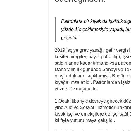
Patronlara bir kıyak da işsizlik si
yüzde 1’e çekilmesiyle yapıldı, buna
geçirildi
2019 işçiye grev yasağı, gelir vergis
kesilen vergiler, hayat pahalılığı, işs
saldırılar ne kadar tırmandıysa patron
Daha yılın ilk gününde Sanayi ve Tekn
oluşturduklarını açıklamıştı. Bugün d
kıyağa imza atıldı. Patronlardan işsiz
yüzde 1’e düşürüldü.
1 Ocak itibariyle devreye girecek dü
yine Aile ve Sosyal Hizmetler Bakanı
kıyak işçi ve emekçilere de işçi sağl
kılıfıyla yutturulmaya çalışıldı.