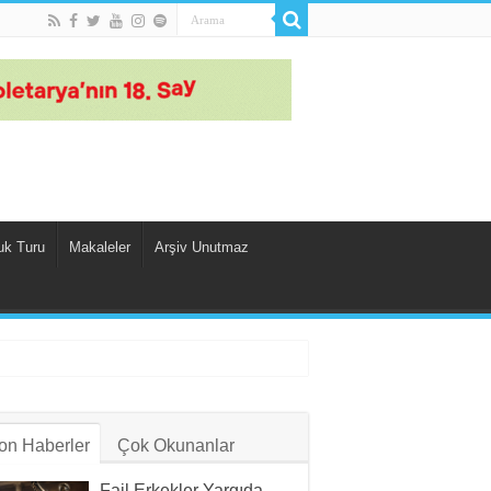
uk Turu
Makaleler
Arşiv Unutmaz
on Haberler
Çok Okunanlar
Fail Erkekler Yargıda