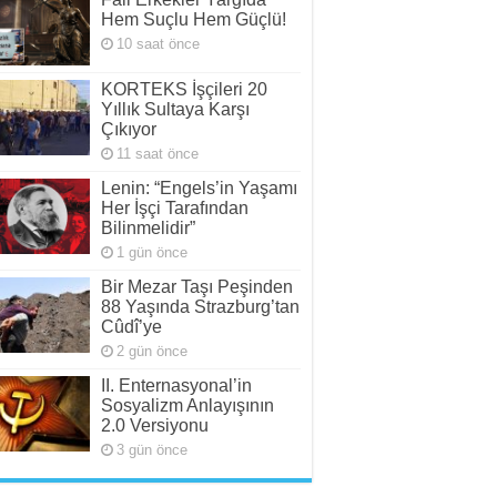
Hem Suçlu Hem Güçlü!
10 saat önce
KORTEKS İşçileri 20
Yıllık Sultaya Karşı
Çıkıyor
11 saat önce
Lenin: “Engels’in Yaşamı
Her İşçi Tarafından
Bilinmelidir”
1 gün önce
Bir Mezar Taşı Peşinden
88 Yaşında Strazburg’tan
Cûdî’ye
2 gün önce
II. Enternasyonal’in
Sosyalizm Anlayışının
2.0 Versiyonu
3 gün önce