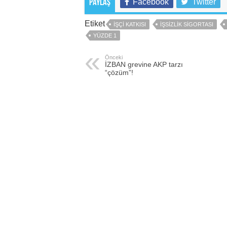
Facebook
Twitter
Paylaş
Etiket
IŞÇI KATKISI
IŞSIZLIK SIGORTASI
YÜZDE 1
Önceki
İZBAN grevine AKP tarzı
“çözüm”!