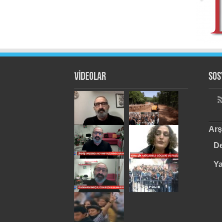
VİDEOLAR
Sos
Arş
De
Y