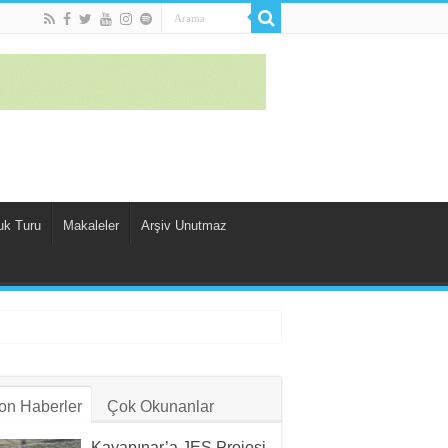
uk Turu
Makaleler
Arşiv Unutmaz
on Haberler
Çok Okunanlar
Kayapınar’a JES Projesi