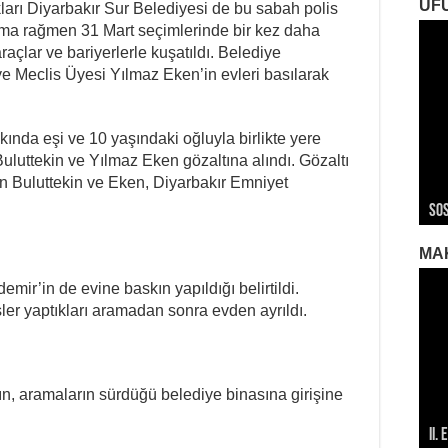
UF
tıkları Diyarbakır Sur Belediyesi de bu sabah polis
yıma rağmen 31 Mart seçimlerinde bir kez daha
açlar ve bariyerlerle kuşatıldı. Belediye
ye Meclis Üyesi Yılmaz Eken’in evleri basılarak
kında eşi ve 10 yaşındaki oğluyla birlikte yere
 Buluttekin ve Yılmaz Eken gözaltına alındı. Gözaltı
n Buluttekin ve Eken, Diyarbakır Emniyet
ROJ
ROJ
Roj
Sos
Ger
Ger
Ger
Roj
MA
ir’in de evine baskın yapıldığı belirtildi.
er yaptıkları aramadan sonra evden ayrıldı.
ın, aramaların sürdüğü belediye binasına girişine
II.
196
196