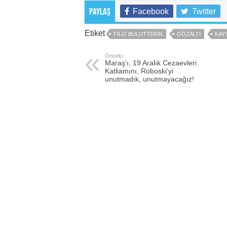
Facebook
Twitter
Paylaş
Etiket
FILIZ BULUTTEKIN
GÖZALTI
KAY
Önceki
Maraş’ı, 19 Aralık Cezaevleri
Katliamını, Roboski’yi
unutmadık, unutmayacağız!