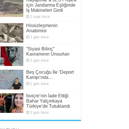
için Jandarma Eşliğinde
İş Makineleri Girdi
2 saat önce
Hissizleşmenin
Anatomisi
1 gün önce
“Siyasi Bilinç”
Kavramının Unsurları
1 gün önce
Beş Çocuğu İle ‘Deport
Kampı’nda…
2 gün önce
İsviçre’nin İade Ettiği
Bahar Yalçınkaya
Türkiye’de Tutuklandı
3 gün önce