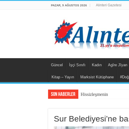
Alinteri Gazetesi
PAZAR, 9 AĞUSTOS 2026
Güncel
İşçi Sınıfı
Kadın
Agîre Jîyan
Kitap – Yayın
Marksist Kütüphane
#Doğ
Son Haberler
Hissizleşmenin Anatomisi
Sur Belediyesi’ne b