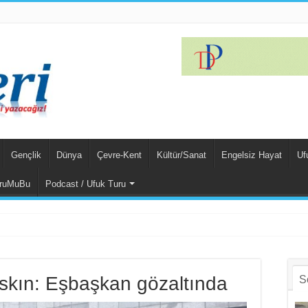
Gençlik
Dünya
Çevre-Kent
Kültür/Sanat
Engelsiz Hayat
Uf
ruMuBu
Podcast / Ufuk Turu
askın: Eşbaşkan gözaltında
S