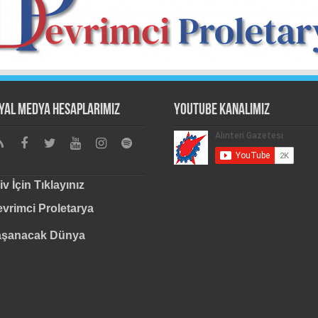
yal Medya Hesaplarımız
Youtube Kanalımız
iv İçin Tıklayınız
vrimci Proletarya
aşanacak Dünya