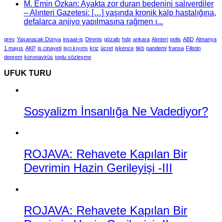
M. Emin Özkan: Ayakta zor duran bedenini salıverdiler
– Alınteri Gazetesi: […] yaşında kronik kalp hastalığına,
defalarca anjiyo yapılmasına rağmen ı...
grev
Yaşanacak Dünya
inşaat-iş
Direniş
gözaltı
hdp
ankara
Alınteri
polis
ABD
Almanya
1 mayıs
AKP
iş cinayeti
işçi kıyımı
kriz
ücret
işkence
tikb
pandemi
fransa
Filistin
deprem
koronavirüs
toplu sözleşme
UFUK TURU
Sosyalizm İnsanlığa Ne Vadediyor?
ROJAVA: Rehavete Kapılan Bir
Devrimin Hazin Gerileyişi -III
ROJAVA: Rehavete Kapılan Bir