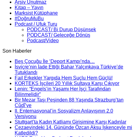
Arşiv Unutmaz
Kitap – Yayın
Marksist Kütüphane
#DoğruMuBu
Podcast / Ufuk Turu
PODCAST/ Bi Durup Düşünsek
PODCAST/ Geleceğe Dönüş
Podcast/Video
Son Haberler
Beş Çocuğu İle ‘Deport Kampı’nda…
İsviçre’nin İade Ettiği Bahar Yalçınkaya Türkiye’de
Tutuklandı
Fail Erkekler Yargıda Hem Suçlu Hem Güçlü!
KORTEKS İşçileri 20 Yıllık Sultaya Karşı Çıkıyor
Lenin: “Engels’in Yaşamı Her İşçi Tarafından
Bilinmelidir”
Bir Mezar Taşı Peşinden 88 Yaşında Strazburg’tan
Cûdî’ye
II. Enternasyonal’in Sosyalizm Anlayışının 2.0
Versiyonu
Stuttgart’ta Kadın Katliamı Girişimine Karşı Kadınlar
Cezaevindeki 14. Gününde Özcan Aksu İşkenceyle mi
Katledildi?