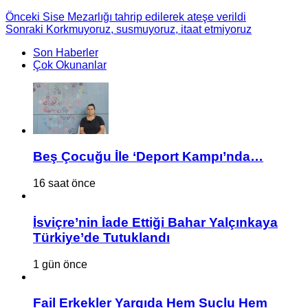
Önceki
Sise Mezarlığı tahrip edilerek ateşe verildi
Sonraki
Korkmuyoruz, susmuyoruz, itaat etmiyoruz
Son Haberler
Çok Okunanlar
Beş Çocuğu İle ‘Deport Kampı’nda…
16 saat önce
İsviçre’nin İade Ettiği Bahar Yalçınkaya
Türkiye’de Tutuklandı
1 gün önce
Fail Erkekler Yargıda Hem Suçlu Hem