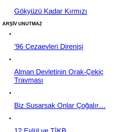
Gökyüzü Kadar Kırmızı
ARŞIV UNUTMAZ
’96 Cezaevleri Direnişi
Alman Devletinin Orak-Çekiç
Travması
Biz Susarsak Onlar Çoğalır…
12 Eylül ve TİKB