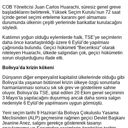
COB Yöneticisi Juan Carlos Huarachi, süresiz genel greve
başladıklarını belirterek, Yüksek Seçim Kurulu’nun 72 saat
içinde genel seçimi erteleme kararını geri almaması
durumunda ülkenin çeşitli yerlerinde barikatlar kurulacağını
söyledi.
Katılımın yoğun olduğu eylemlerde halk, TSE’ye seçimlerin
daha önce kararlaştırıldığı üzere 6 Eylül’de yapılması
çağrısında bulundu. Geçici hükümeti “Beceriksiz” olarak
niteleyen Huarachi, ülkede salgından çok, geçici hükümetin
sorun oluşturduğunu ifade etti.
Bolivya’da krizin kökeni
Dünyanın diğer emperyalist kapitalist ülkelerinde olduğu gibi
Bolivya’da yaşanan bütünsel krizin ülkeye özgü sorunlarla
harmanlanması sonucu sık sık grev ve gösterilere sahne
oluyor. Bolivya’da TSE, iptal edilen 20 Ekim genel seçiminin
3 Mayıs’ta yapılacağını duyurmuş ancak daha sonra salgın
nedeniyle 6 Eylül’de yapılmasını uygun görmüştü.
Yeni seçim tarihi 9 Haziran’da Bolivya Çokuluslu Yasama
Meclisinden (ALP) geçmesine rağmen geçici Devlet Başkanı
Jeanine Anez, salgını gerekçe göstererek tasarıyı