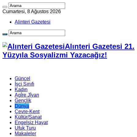
Cumartesi, 8 Ağustos 2026
Alinteri Gazetesi
Alınteri Gazetesi 21.
Yüzyıla Sosyalizmi Yazacağız!
Güncel
İşçi Sınıfı
Kadın
Agîre Jîyan
Gençlik
Dünya
Çevre-Kent
Kültür/Sanat
Engelsiz Hayat
Ufuk Turu
Makaleler