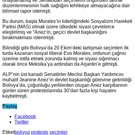
onaylamamış ve Senatodan seçimlerin öngörülen tarihte
düzenlenmesinin halk sağlığını tehlikeye atmayacağına dair
bilimsel rapor istemişti.
Bu durum, başta Morales’in liderliğindeki Sosyalizm Hareketi
Partisi (MAS) olmak üzere ülkedeki siyasi çevrelerce
eleştirilmiş ve “Anez’in, geçici devlet başkanlığını
bırakmakması istenmişti.
Bilindiği gibi Bolivya’da 20 Ekim’deki tartışmalı seçimleri ilk
turda kazanan sosyal liberal Evo Morales, ordunun çağrısı
üzerine istifa etmek zorunda kalmış ve siyasi sığınmacı
olarak önce Meksika’ya ardından da Arjantin’e gitmişti.
ALP’nin üst kanadı Senatörler Meclisi Başkan Yardımcısı
muhalif Jeanine Anez’in devlet başkanlığı görevine getirildiği
Bolivya’da, çoğunluğu yerlilerden oluşan Anez karşıtlarının
günler süren protestolarında 30’dan fazla kişi hayatını
kaybetmişti.
Paylaş
Facebook
Twitter
Etiket
bolivya
protesto
seçimler