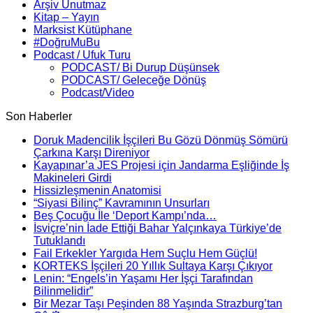
Arşiv Unutmaz
Kitap – Yayın
Marksist Kütüphane
#DoğruMuBu
Podcast / Ufuk Turu
PODCAST/ Bi Durup Düşünsek
PODCAST/ Geleceğe Dönüş
Podcast/Video
Son Haberler
Doruk Madencilik İşçileri Bu Gözü Dönmüş Sömürü
Çarkına Karşı Direniyor
Kayapınar’a JES Projesi için Jandarma Eşliğinde İş
Makineleri Girdi
Hissizleşmenin Anatomisi
“Siyasi Bilinç” Kavramının Unsurları
Beş Çocuğu İle ‘Deport Kampı’nda…
İsviçre’nin İade Ettiği Bahar Yalçınkaya Türkiye’de
Tutuklandı
Fail Erkekler Yargıda Hem Suçlu Hem Güçlü!
KORTEKS İşçileri 20 Yıllık Sultaya Karşı Çıkıyor
Lenin: “Engels’in Yaşamı Her İşçi Tarafından
Bilinmelidir”
Bir Mezar Taşı Peşinden 88 Yaşında Strazburg’tan