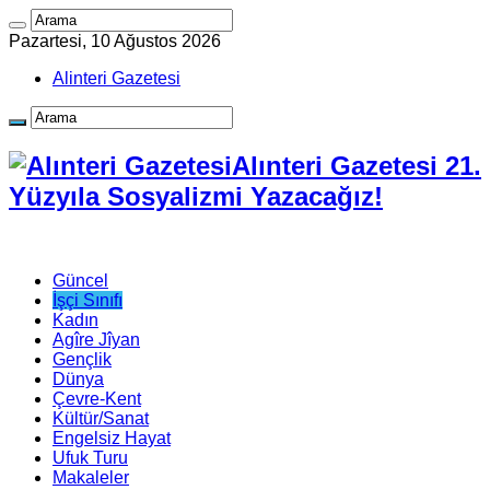
Pazartesi, 10 Ağustos 2026
Alinteri Gazetesi
Alınteri Gazetesi 21.
Yüzyıla Sosyalizmi Yazacağız!
Güncel
İşçi Sınıfı
Kadın
Agîre Jîyan
Gençlik
Dünya
Çevre-Kent
Kültür/Sanat
Engelsiz Hayat
Ufuk Turu
Makaleler