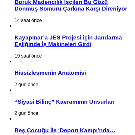
Doruk Madencilik İşçileri Bu Gözü
Dönmüş Sömürü Çarkına Karşı Direniyor
14 saat önce
Kayapınar’a JES Projesi için Jandarma
Eşliğinde İş Makineleri Girdi
19 saat önce
Hissizleşmenin Anatomisi
2 gün önce
“Siyasi Bilinç” Kavramının Unsurları
2 gün önce
Beş Çocuğu İle ‘Deport Kampı’nda…