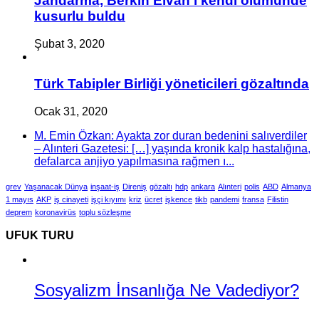
Jandarma, Berkin Elvan’ı kendi ölümünde
kusurlu buldu
Şubat 3, 2020
Türk Tabipler Birliği yöneticileri gözaltında
Ocak 31, 2020
M. Emin Özkan: Ayakta zor duran bedenini salıverdiler
– Alınteri Gazetesi: […] yaşında kronik kalp hastalığına,
defalarca anjiyo yapılmasına rağmen ı...
grev
Yaşanacak Dünya
inşaat-iş
Direniş
gözaltı
hdp
ankara
Alınteri
polis
ABD
Almanya
1 mayıs
AKP
iş cinayeti
işçi kıyımı
kriz
ücret
işkence
tikb
pandemi
fransa
Filistin
deprem
koronavirüs
toplu sözleşme
UFUK TURU
Sosyalizm İnsanlığa Ne Vadediyor?