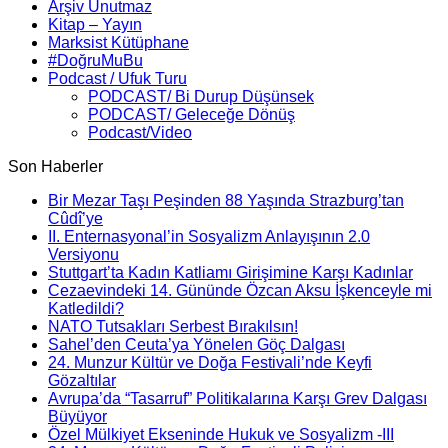
Arşiv Unutmaz
Kitap – Yayın
Marksist Kütüphane
#DoğruMuBu
Podcast / Ufuk Turu
PODCAST/ Bi Durup Düşünsek
PODCAST/ Geleceğe Dönüş
Podcast/Video
Son Haberler
Bir Mezar Taşı Peşinden 88 Yaşında Strazburg’tan
Cûdî’ye
II. Enternasyonal’in Sosyalizm Anlayışının 2.0
Versiyonu
Stuttgart’ta Kadın Katliamı Girişimine Karşı Kadınlar
Cezaevindeki 14. Gününde Özcan Aksu İşkenceyle mi
Katledildi?
NATO Tutsakları Serbest Bırakılsın!
Sahel’den Ceuta’ya Yönelen Göç Dalgası
24. Munzur Kültür ve Doğa Festivali’nde Keyfi
Gözaltılar
Avrupa’da “Tasarruf” Politikalarına Karşı Grev Dalgası
Büyüyor
Özel Mülkiyet Ekseninde Hukuk ve Sosyalizm -III