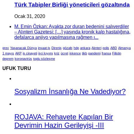
Türk Tabipler Birliği yöneticileri gözaltında
Ocak 31, 2020
M. Emin Özkan: Ayakta zor duran bedenini salıverdiler
– Alınteri Gazetesi: […] yaşında kronik kalp hastalığına,
defalarca anjiyo yapılmasına rağmen ı...
grev
Yaşanacak Dünya
inşaat-iş
Direniş
gözaltı
hdp
ankara
Alınteri
polis
ABD
Almanya
1 mayıs
AKP
iş cinayeti
işçi kıyımı
kriz
ücret
işkence
tikb
pandemi
fransa
Filistin
deprem
koronavirüs
toplu sözleşme
UFUK TURU
Sosyalizm İnsanlığa Ne Vadediyor?
ROJAVA: Rehavete Kapılan Bir
Devrimin Hazin Gerileyişi -III