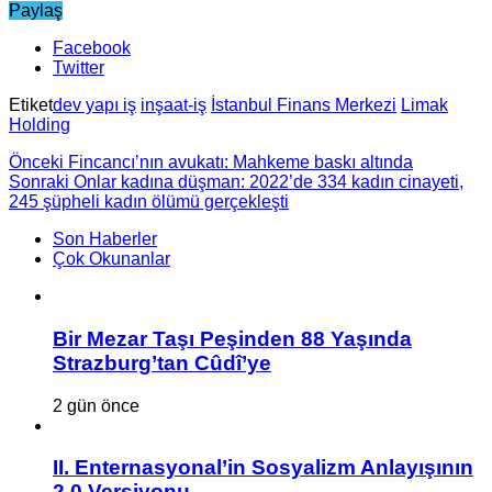
Paylaş
Facebook
Twitter
Etiket
dev yapı iş
inşaat-iş
İstanbul Finans Merkezi
Limak
Holding
Önceki
Fincancı’nın avukatı: Mahkeme baskı altında
Sonraki
Onlar kadına düşman: 2022’de 334 kadın cinayeti,
245 şüpheli kadın ölümü gerçekleşti
Son Haberler
Çok Okunanlar
Bir Mezar Taşı Peşinden 88 Yaşında
Strazburg’tan Cûdî’ye
2 gün önce
II. Enternasyonal’in Sosyalizm Anlayışının
2.0 Versiyonu