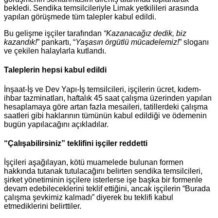
bekledi. Sendika temsilcileriyle Limak yetkilileri arasında
yapılan görüşmede tüm talepler kabul edildi.
Bu gelişme işçiler tarafından
“Kazanacağız dedik, biz
kazandık!
” pankartı, “
Yaşasın örgütlü mücadelemiz!
” sloganı
ve çekilen halaylarla kutlandı.
Taleplerin hepsi kabul edildi
İnşaat-İş ve Dev Yapı-İş temsilcileri, işçilerin ücret, kıdem-
ihbar tazminatları, haftalık 45 saat çalışma üzerinden yapılan
hesaplamaya göre artan fazla mesaileri, tatillerdeki çalışma
saatleri gibi haklarının tümünün kabul edildiği ve ödemenin
bugün yapılacağını açıkladılar.
“Çalışabilirsiniz” teklifini işçiler reddetti
İşçileri aşağılayan, kötü muamelede bulunan formen
hakkında tutanak tutulacağını belirten sendika temsilcileri,
şirket yönetiminin işçilere isterlerse işe başka bir formenle
devam edebileceklerini teklif ettiğini, ancak işçilerin “Burada
çalışma şevkimiz kalmadı” diyerek bu teklifi kabul
etmediklerini belirttiler.