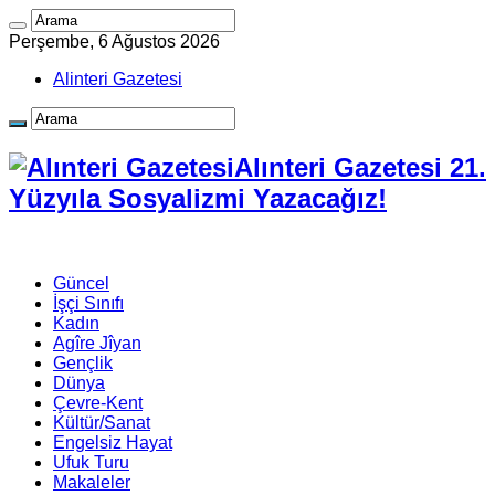
Perşembe, 6 Ağustos 2026
Alinteri Gazetesi
Alınteri Gazetesi 21.
Yüzyıla Sosyalizmi Yazacağız!
Güncel
İşçi Sınıfı
Kadın
Agîre Jîyan
Gençlik
Dünya
Çevre-Kent
Kültür/Sanat
Engelsiz Hayat
Ufuk Turu
Makaleler