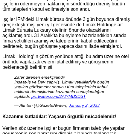
işçilerin ödenmeyen hakları için sürdürdüğü direniş bugün
tüm taleplerin kabul edilmesiyle sonlandı.
İşçiler İFM’deki Limak bürosu önünde 3 gün boyunca direniş
gerçekleştirmiş, yeni yıl gecesinde de Limak Holdinge ait
Limak Eurasia Luksury otelinin önünde olacaklarını
açıklamışlardı. 31 Aralık’ta bu eyleme hazırlandıkları sırada
firma yetkilileri aramış ve taleplerinin kabul edileceğini
belirterek, bugün görüşme yapacaklarını ifade etmişlerdi.
Limak Holding’in çözüm yönünde attığı bu adım üzerine otel
önünde yapılacak eylem iptal edilmiş ve görüşmenin
bekleneceği belirtilmişti.
Zafer direnen emekçinindir
İnşaat-İş ve Dev Yapı-İş, Limak yetkilileriyle bugün
yapılan görüşmeler sonucu tüm taleplerinin kabul
edilerek direnişlerinin kazanımla sonuçlandığını
açıkladı.
pic.twitter.com/2AtYMBSDST
— Alınteri (@GazeteAlinteri)
January 2, 2023
Kazanımı kutladılar: Yaşasın örgütlü mücadelemiz!
Verilen söz üzerine işçiler bugün firmanın talebiyle yapılan
görüşmenin sonlanmasını direniş alanında toplanarak