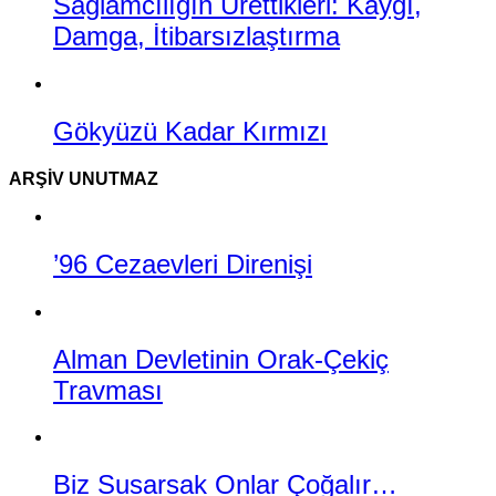
Sağlamcılığın Ürettikleri: Kaygı,
Damga, İtibarsızlaştırma
Gökyüzü Kadar Kırmızı
ARŞIV UNUTMAZ
’96 Cezaevleri Direnişi
Alman Devletinin Orak-Çekiç
Travması
Biz Susarsak Onlar Çoğalır…