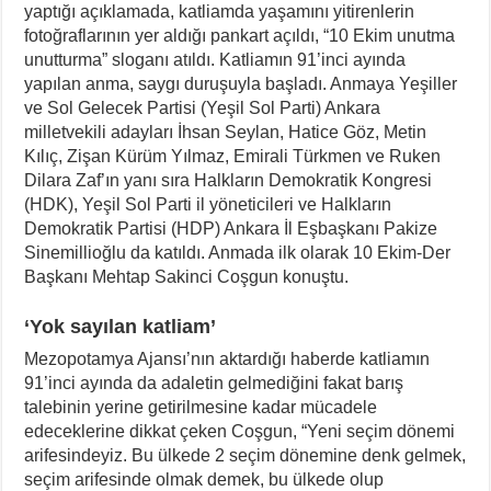
yaptığı açıklamada, katliamda yaşamını yitirenlerin
fotoğraflarının yer aldığı pankart açıldı, “10 Ekim unutma
unutturma” sloganı atıldı. Katliamın 91’inci ayında
yapılan anma, saygı duruşuyla başladı. Anmaya Yeşiller
ve Sol Gelecek Partisi (Yeşil Sol Parti) Ankara
milletvekili adayları İhsan Seylan, Hatice Göz, Metin
Kılıç, Zişan Kürüm Yılmaz, Emirali Türkmen ve Ruken
Dilara Zaf’ın yanı sıra Halkların Demokratik Kongresi
(HDK), Yeşil Sol Parti il yöneticileri ve Halkların
Demokratik Partisi (HDP) Ankara İl Eşbaşkanı Pakize
Sinemillioğlu da katıldı. Anmada ilk olarak 10 Ekim-Der
Başkanı Mehtap Sakinci Coşgun konuştu.
‘Yok sayılan katliam’
Mezopotamya Ajansı’nın aktardığı haberde katliamın
91’inci ayında da adaletin gelmediğini fakat barış
talebinin yerine getirilmesine kadar mücadele
edeceklerine dikkat çeken Coşgun, “Yeni seçim dönemi
arifesindeyiz. Bu ülkede 2 seçim dönemine denk gelmek,
seçim arifesinde olmak demek, bu ülkede olup