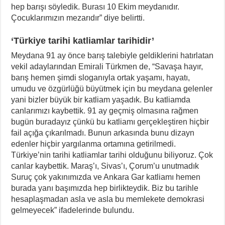
hep barışı söyledik. Burası 10 Ekim meydanıdır.
Çocuklarımızın mezarıdır” diye belirtti.
‘Türkiye tarihi katliamlar tarihidir’
Meydana 91 ay önce barış talebiyle geldiklerini hatırlatan
vekil adaylarından Emirali Türkmen de, “Savaşa hayır,
barış hemen şimdi sloganıyla ortak yaşamı, hayatı,
umudu ve özgürlüğü büyütmek için bu meydana gelenler
yani bizler büyük bir katliam yaşadık. Bu katliamda
canlarımızı kaybettik. 91 ay geçmiş olmasına rağmen
bugün buradayız çünkü bu katliamı gerçekleştiren hiçbir
fail açığa çıkarılmadı. Bunun arkasında bunu dizayn
edenler hiçbir yargılanma ortamına getirilmedi.
Türkiye’nin tarihi katliamlar tarihi olduğunu biliyoruz. Çok
canlar kaybettik. Maraş’ı, Sivas’ı, Çorum’u unutmadık
Suruç çok yakınımızda ve Ankara Gar katliamı hemen
burada yanı başımızda hep birlikteydik. Biz bu tarihle
hesaplaşmadan asla ve asla bu memlekete demokrasi
gelmeyecek” ifadelerinde bulundu.