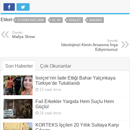
Etiket
10 EKIM KATLIAMI
91. AY
ADALET
ANKARA
Önceki
Mafya Show
Sonraki
İdeolojinizi Kimin Arsasına İnşa
Ediyorsunuz
Son Haberler
Çok Okunanlar
İsviçre’nin İade Ettiği Bahar Yalçınkaya
Türkiye’de Tutuklandı
13 saat önce
Fail Erkekler Yargıda Hem Suçlu Hem
Güçlü!
24 saat önce
KORTEKS İşçileri 20 Yıllık Sultaya Karşı