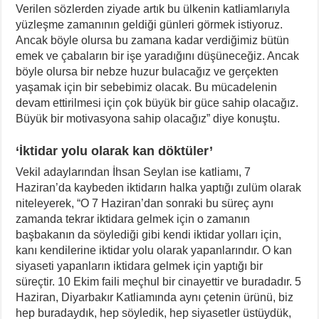
Verilen sözlerden ziyade artık bu ülkenin katliamlarıyla
yüzleşme zamanının geldiği günleri görmek istiyoruz.
Ancak böyle olursa bu zamana kadar verdiğimiz bütün
emek ve çabaların bir işe yaradığını düşüneceğiz. Ancak
böyle olursa bir nebze huzur bulacağız ve gerçekten
yaşamak için bir sebebimiz olacak. Bu mücadelenin
devam ettirilmesi için çok büyük bir güce sahip olacağız.
Büyük bir motivasyona sahip olacağız” diye konuştu.
‘İktidar yolu olarak kan döktüler’
Vekil adaylarından İhsan Seylan ise katliamı, 7
Haziran’da kaybeden iktidarın halka yaptığı zulüm olarak
niteleyerek, “O 7 Haziran’dan sonraki bu süreç aynı
zamanda tekrar iktidara gelmek için o zamanın
başbakanın da söylediği gibi kendi iktidar yolları için,
kanı kendilerine iktidar yolu olarak yapanlarındır. O kan
siyaseti yapanların iktidara gelmek için yaptığı bir
süreçtir. 10 Ekim faili meçhul bir cinayettir ve buradadır. 5
Haziran, Diyarbakır Katliamında aynı çetenin ürünü, biz
hep buradaydık, hep söyledik, hep siyasetler üstüydük,