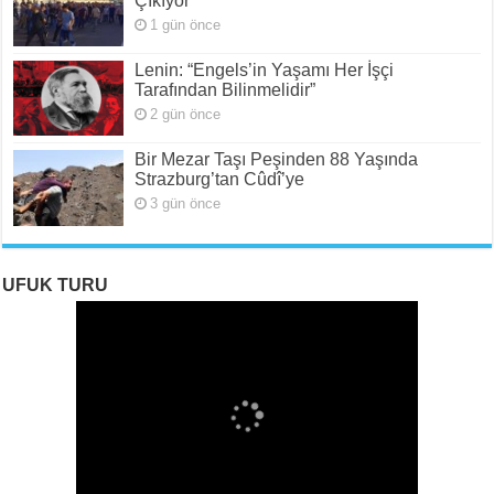
Çıkıyor
1 gün önce
Lenin: “Engels’in Yaşamı Her İşçi
Tarafından Bilinmelidir”
2 gün önce
Bir Mezar Taşı Peşinden 88 Yaşında
Strazburg’tan Cûdî’ye
3 gün önce
UFUK TURU
ROJAVA: Rehavete Kapılan Bir Devrimin Hazin
ROJAVA: Rehavete Kapılan Bir Devrimin Hazin
Rojava: Rehavete Kapılan Bir Devrimin Hazin