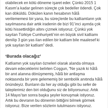
olabilecek en kötü döneme işaret eder. Çünkü 2015 1
Kasım’a kadar gelinen süreçte çok bedeller ödendi. Çok
kan döküldü. Dökülen kanın hesabının hâlâ
verilememesi bir yana, bu süreçlerde bu katliamların yok
sayılmasına dair artık iradenin de bizi 91’inci ayında çok
kötü hissettirdiğin altını çizmek istiyoruz. Çünkü yok
sayılan Türkiye Cumhuriyeti’nin en büyük sivil katliamı
denilip 3 gün yas ilan edilen bir katliam bile maalesef ki
yok sayılan bir katliam” dedi.
‘Burada olacağız’
Katliamın yok sayılan özneleri olarak alanda olmaya
devam edeceklerini belirten Coşgun, “Ne yazık ki hâlâ
bir anıt alanına dönüşmemiş, hâlâ bir antlaşma
noktasında bir yere gelememiş bir sembolik anıtında hâlâ
önündeyiz. Bunların da her ay olduğu gibi bu sefer de
taleplerimiz den biri olduğunu siz de biliyorsunuz. Artık
14 Mayıs’tan sonra başka şeyler konuşmak istiyoruz.
Artık bu devranın bu dönemin bittiğini bilmek görmek
istiyoruz. Bize verilen sözlerin tutulmasını istiyoruz.