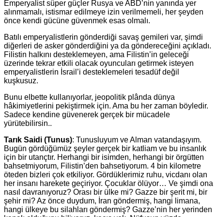
Emperyalist süper güçler Rusya ve ABD’nin yanında yer
alınmamalı, istismar edilmeye izin verilmemeli, her şeyden
önce kendi gücüne güvenmek esas olmalı.
Batılı emperyalistlerin gönderdiği savaş gemileri var, şimdi
diğerleri de asker gönderdiğini ya da göndereceğini açıkladı.
Filistin halkını desteklemeyen, ama Filistin’in geleceği
üzerinde tekrar etkili olacak oyuncuları getirmek isteyen
emperyalistlerin İsrail’i desteklemeleri tesadüf değil
kuşkusuz.
Bunu elbette kullanıyorlar, jeopolitik plânda dünya
hâkimiyetlerini pekiştirmek için. Ama bu her zaman böyledir.
Sadece kendine güvenerek gerçek bir mücadele
yürütebilirsin..
Tarık Saidi (Tunus)
: Tunusluyum ve Alman vatandaşıyım.
Bugün gördüğümüz şeyler gerçek bir katliam ve bu insanlık
için bir utançtır. Herhangi bir isimden, herhangi bir örgütten
bahsetmiyorum, Filistin’den bahsetiyorum. 4 bin kilometre
öteden bizleri çok etkiliyor. Gördüklerimiz ruhu, vicdanı olan
her insanı harekete geçiriyor. Çocuklar ölüyor… Ve şimdi ona
nasıl davranıyoruz? Orası bir ülke mi? Gazze bir şerit mi, bir
şehir mi? Az önce duydum, İran göndermiş, hangi limana,
hangi ülkeye bu silahları göndermiş? Gazze’nin her yerinden