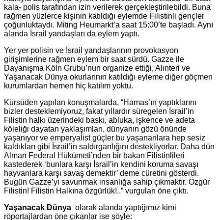
kala- polis tarafından izin verilerek gerçekleştirilebildi. Buna
rağmen yüzlerce kişinin katıldığı eylemde Filistinli gençler
çoğunluktaydı. Miting Heumarkt’a saat 15:00’te başladı. Aynı
alanda İsrail yandaşları da eylem yaptı.
Yer yer polisin ve İsrail yandaşlarının provokasyon
girişimlerine rağmen eylem bir saat sürdü. Gazze ile
Dayanışma Köln Grubu’nun organize ettiği, Alınteri ve
Yaşanacak Dünya okurlarının katıldığı eyleme diğer göçmen
kurumlardan hemen hiç katılım yoktu.
Kürsüden yapılan konuşmalarda,
“Hamas’ın yaptıklarını
bizler desteklemiyoruz, fakat yıllardır süregelen İsrail’in
Filistin halkı üzerindeki baskı, abluka, işkence ve adeta
köleliği dayatan yaklaşımları, dünyanın gözü önünde
yaşanıyor ve emperyalist güçler bu yaşananlara hep sesiz
kaldıkları gibi İsrail’in saldırganlığını destekliyorlar. Daha dün
Alman Federal Hükümeti’nden bir bakan Filistinlileri
kastederek ‘bunlara karşı İsrail’in kendini koruma savaşı
hayvanlara karşı savaş demektir’ deme cüretini gösterdi.
Bugün Gazze’yi savunmak insanlığa sahip çıkmaktır. Özgür
Filistin! Filistin Halkına özgürlük!..” vurguları öne çıktı.
Yaşanacak Dünya
olarak alanda yaptığımız kimi
röportajlardan öne çıkanlar ise şöyle: