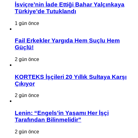
İsviçre’nin İade Ettiği Bahar Yalçınkaya
Türkiye’de Tutuklandı
1 gün önce
Fail Erkekler Yargıda Hem Suçlu Hem
Güçlü!
2 gün önce
KORTEKS İşçileri 20 Yıllık Sultaya Karşı
Çıkıyor
2 gün önce
Lenin: “Engels’in Yaşamı Her İşçi
Tarafından Bilinmelidir”
2 gün önce