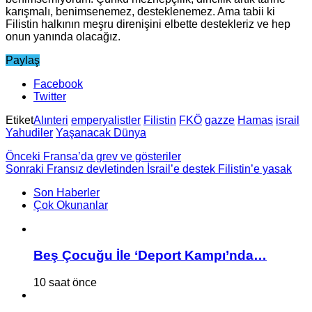
karışmalı, benimsenemez, desteklenemez. Ama tabii ki
Filistin halkının meşru direnişini elbette destekleriz ve hep
onun yanında olacağız.
Paylaş
Facebook
Twitter
Etiket
Alınteri
emperyalistler
Filistin
FKÖ
gazze
Hamas
israil
Yahudiler
Yaşanacak Dünya
Önceki
Fransa’da grev ve gösteriler
Sonraki
Fransız devletinden İsrail’e destek Filistin’e yasak
Son Haberler
Çok Okunanlar
Beş Çocuğu İle ‘Deport Kampı’nda…
10 saat önce