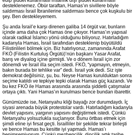
edip şiddet kullanması insanlık dışı şiddet kullanması
desteklenemez. Öbür taraftan, Hamas’ın sivillere böyle
saldırması İsrail İbranilerine saldırması bence çok kuşkulu bir
şey. Ben destekleyemem.
Şu anda İsrail’e karşı direnen galiba 14 örgüt var, bunların
içinde ama daha çok Hamas öne çıkıyor. Hamas’ın yapısal
olarak radikal İslamcı yönü olduğunu biliyoruz. Hatırladığım
kadarıyla Hamas, İsrail tarafından desteklenip büyütüldü
Filistinlileri bölmek için. Biz hatırlıyoruz, zamanında Arafat
FKÖ (Filistin Kurtuluş Örgütü)’nün başkanı Yasar Arafat,
barış ve diyalog içine girmişti. Ve o dönem İsrail için zor
dönemdi ve İsrail illa seçim istedi. FKÖ, “yapmayın, etmeyin,
bakın burada bir tehlike var” dedi. İsrail yok dedi. Siz işte
demokrat değilsiniz, şu, bu. Neyse Hamas kurulduktan sonra
seçime katıldı ve tepkiye tepki olarak Hamas güç kazandı. Ve
bu kez FKÖ ile Hamas arasında arasında şiddetli çatışmalar
ortaya çıktı. Yani Hamas’ın kurulması bence bundan ibarettir.
Günümüzde ise, Netanyahu kliği bayağı zor durumdaydı. İç
siyasi arenada büyük protestolar vardı. Hatırladığım kadarıyla
devlet yapısını, yargının yapısını değiştirmek istedi. Çünkü
Netanyahu yolsuzlukla suçlanıyor. Bunu örtbas etmek için
şimdi eline iyi fırsat geçti. İsrailliler bir şekilde tekrar birleşti
ve bence Hamas bu kesitte iyi yapmadı. Hamas’ı
benimsemiyorum. Çünkü mezhepçilik, dincilik artık tarihe