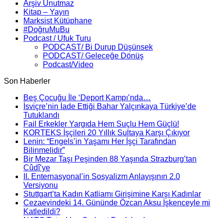
Arşiv Unutmaz
Kitap – Yayın
Marksist Kütüphane
#DoğruMuBu
Podcast / Ufuk Turu
PODCAST/ Bi Durup Düşünsek
PODCAST/ Geleceğe Dönüş
Podcast/Video
Son Haberler
Beş Çocuğu İle ‘Deport Kampı’nda…
İsviçre’nin İade Ettiği Bahar Yalçınkaya Türkiye’de
Tutuklandı
Fail Erkekler Yargıda Hem Suçlu Hem Güçlü!
KORTEKS İşçileri 20 Yıllık Sultaya Karşı Çıkıyor
Lenin: “Engels’in Yaşamı Her İşçi Tarafından
Bilinmelidir”
Bir Mezar Taşı Peşinden 88 Yaşında Strazburg’tan
Cûdî’ye
II. Enternasyonal’in Sosyalizm Anlayışının 2.0
Versiyonu
Stuttgart’ta Kadın Katliamı Girişimine Karşı Kadınlar
Cezaevindeki 14. Gününde Özcan Aksu İşkenceyle mi
Katledildi?