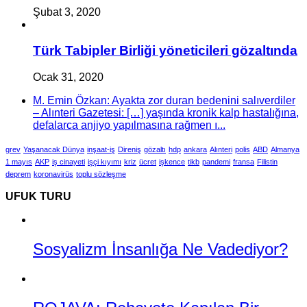
Şubat 3, 2020
Türk Tabipler Birliği yöneticileri gözaltında
Ocak 31, 2020
M. Emin Özkan: Ayakta zor duran bedenini salıverdiler
– Alınteri Gazetesi: […] yaşında kronik kalp hastalığına,
defalarca anjiyo yapılmasına rağmen ı...
grev
Yaşanacak Dünya
inşaat-iş
Direniş
gözaltı
hdp
ankara
Alınteri
polis
ABD
Almanya
1 mayıs
AKP
iş cinayeti
işçi kıyımı
kriz
ücret
işkence
tikb
pandemi
fransa
Filistin
deprem
koronavirüs
toplu sözleşme
UFUK TURU
Sosyalizm İnsanlığa Ne Vadediyor?