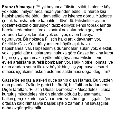
Franz (Almanya)
: 75 yıl boyunca Filistin ezildi; binlerce köy
yok edildi, milyonlarca insan yerinden edildi. Binlerce kişi
hapishanelerde öldü, idam edildi ve işkence gördü. Yüzlerce
çocuk hapishanelere kapatıldı, dövüldü. Filistinliler ayrım
gözetmeksizin öldürülüyor, taciz ediliyor, kendi topraklarında
hareket edemiyor, sürekli kontrol noktalarından geçmek
zorunda kalıyor, tarlaları yok ediliyor, evleri havaya
uçuruluyor. Bir noktada Filistin halkı artık dayanamıyor,
özellikle Gazze’de dünyanın en büyük açık hava
hapishanesi var. Hapsedilmiş durumdalar; suları yok, elektrik
yok. İşgalci güç uluslararası hukuka göre Gazze halkına karşı
hiçbir şey yapmamakla yükümlü güya ama Filistinlilerin
evleri aralıklarla sürekli bombalanıyor. Halkın öfkeli olması ve
uzun aradan sonra ilk kez büyük bir çıkış yapmaya cesaret
etmesi, işgalcinin askeri üslerine saldırması doğal değil mi?
Gazze’de en fazla askeri güce sahip olan Hamas. Bu yüzden
o ön planda. Özünde gerici bir örgüt, bir Taliban kadar gerici.
Diğer taraftan, ‘Filistin Ulusal Demokratik Mücadelesi’ ulusal
kurtuluş mücadelesinin ön planda olduğu bu aşamada,
halkın gerçek kurtuluşu ‘apartheid’ ve sömürgeci işgalciliğin
ortadan kaldırılmasıyla başlar, işte o zaman sınıf savaşçıları
daha özgür gelişebilir.