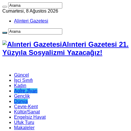
Cumartesi, 8 Ağustos 2026
Alinteri Gazetesi
Alınteri Gazetesi 21.
Yüzyıla Sosyalizmi Yazacağız!
Güncel
İşçi Sınıfı
Kadın
Agîre Jîyan
Gençlik
Dünya
Çevre-Kent
Kültür/Sanat
Engelsiz Hayat
Ufuk Turu
Makaleler