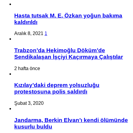
Hasta tutsak M. E. Özkan yoğun bakıma
kaldırıldı
Aralık 8, 2021
1
Trabzon’da Hekimoğlu Döküm’de
Sendikalaşan İşçiyi Kaçırmaya Çalıştılar
2 hafta önce
Kızılay’daki deprem yolsuzluğu
protestosuna polis saldırdı
Şubat 3, 2020
Jandarma, Berkin Elvan’ı kendi ölümünde
kusurlu buldu