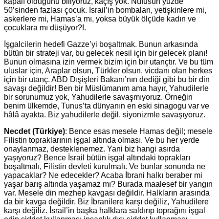
kapalı olduğunu biliyoruz, kaçış yok. Nüfusun yüzde
50’sinden fazlası çocuk. İsrail’in bombaları, yetişkinlere mi,
askerlere mi, Hamas’a mı, yoksa büyük ölçüde kadın ve
çocuklara mı düşüyor?!.
İşgalcilerin hedefi Gazze’yi boşaltmak. Bunun arkasında
bütün bir strateji var, bu gelecek nesil için bir gelecek planı!
Bunun olmasına izin vermek bizim için bir utançtır. Ve bu tüm
uluslar için, Araplar olsun, Türkler olsun, vicdanı olan herkes
için bir utanç. ABD Dışişleri Bakanı’nın dediği gibi bu bir din
savaşı değildir! Ben bir Müslümanım ama hayır, Yahudilerle
bir sorunumuz yok, Yahudilerle savaşmıyoruz. Örneğin
benim ülkemde, Tunus’ta dünyanın en eski sinagogu var ve
hâlâ ayakta. Biz yahudilerle değil, siyonizmle savaşıyoruz.
Necdet (Türkiye)
: Bence esas mesele Hamas değil; mesele
Filistin topraklarının işgal altında olması. Ve bu her yerde
onaylanmaz, desteklenemez. Yani biz hangi asırda
yaşıyoruz? Bence İsrail bütün işgal altındaki toprakları
boşaltmalı, Filistin devleti kurulmalı. Ve bunlar sonunda ne
yapacaklar? Ne edecekler? Acaba İbrani halkı beraber mi
yaşar barış altında yaşamaz mı? Burada maalesef bir yangın
var. Mesele din mezhep kavgası değildir. Halkların arasında
da bir kavga değildir. Biz İbranilere karşı değiliz, Yahudilere
karşı değiliz. İsrail’in başka halklara saldırıp toprağını işgal