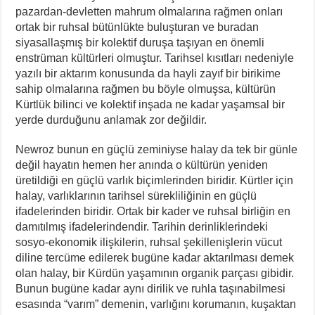
pazardan-devletten mahrum olmalarına rağmen onları
ortak bir ruhsal bütünlükte buluşturan ve buradan
siyasallaşmış bir kolektif duruşa taşıyan en önemli
enstrüman kültürleri olmuştur. Tarihsel kısıtları nedeniyle
yazılı bir aktarım konusunda da hayli zayıf bir birikime
sahip olmalarına rağmen bu böyle olmuşsa, kültürün
Kürtlük bilinci ve kolektif inşada ne kadar yaşamsal bir
yerde durduğunu anlamak zor değildir.
Newroz bunun en güçlü zeminiyse halay da tek bir günle
değil hayatın hemen her anında o kültürün yeniden
üretildiği en güçlü varlık biçimlerinden biridir. Kürtler için
halay, varlıklarının tarihsel sürekliliğinin en güçlü
ifadelerinden biridir. Ortak bir kader ve ruhsal birliğin en
damıtılmış ifadelerindendir. Tarihin derinliklerindeki
sosyo-ekonomik ilişkilerin, ruhsal şekillenişlerin vücut
diline tercüme edilerek bugüne kadar aktarılması demek
olan halay, bir Kürdün yaşamının organik parçası gibidir.
Bunun bugüne kadar aynı dirilik ve ruhla taşınabilmesi
esasında “varım” demenin, varlığını korumanın, kuşaktan