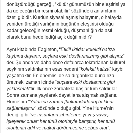
dönüştürdüğü gerçeği, “kültür günümüzün bir eleştirisi ya
da geleceğin bir resmi olabilir” sözündeki anlamların
özeti gibidir. Kürdün siyasallaşmış halayının, o halayda
yeniden ürettiği varlığının bugünün eleştirisi olduğu
kadar geleceğin resmi olduğu, düşmanlığın da asıl
olarak bunu hedeflediği açık değil midir?
Aynı kitabında Eagleton, “
Etkili iktidar kolektif hafıza
kaybına dayanır; suçlara eski dostlarımızmış gibi alışırız
”
der. Şu anda ve daha önce defalarca tekrarlanan kültürel
soykırım saldırılarının esas nedeni “
kolektif hafıza
” kaybı
yaşatmaktır. En önemlisi de saldırganlıkla buna rıza
üretmek, zaman içinde “
suçlara eski dostlarımız gibi
yaklaşmak
”tır. İlk önce zorbalıkla başlar tüm saldırılar.
Sonra zamana yayılarak dayatılana alışmak sağlanır.
Hume’nin “
Yalnızca zaman [hükümdarların] hakkını
sağlamlaştırır
” sözünde olduğu gibi. Yine Hume’nin
dediği gibi “
ve insanların zihinlerine yavaş yavaş
işleyerek onları her türlü otoriteyle barıştırır, her türlü
otoritenin adil ve makul görünmesine sebep olu
r”.