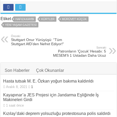
Etiket
HAFIZA KAYBI
KÜRTLER
MÜRÜVET KÜÇÜK
YENI YAŞAM GAZETESI
Önceki
Stuttgart Onur Yürüyüşü: “Tüm
Stuttgart AfD’den Nefret Ediyor!“
Sonraki
Patronların ‘Çocuk’ Hesabı: 5
MESEM’li 1 Ustadan Daha Ucuz
Son Haberler
Çok Okunanlar
Hasta tutsak M. E. Özkan yoğun bakıma kaldırıldı
Aralık 8, 2021
1
Kayapınar’a JES Projesi için Jandarma Eşliğinde İş
Makineleri Girdi
1 saat önce
Kızılay’daki deprem yolsuzluğu protestosuna polis saldırdı