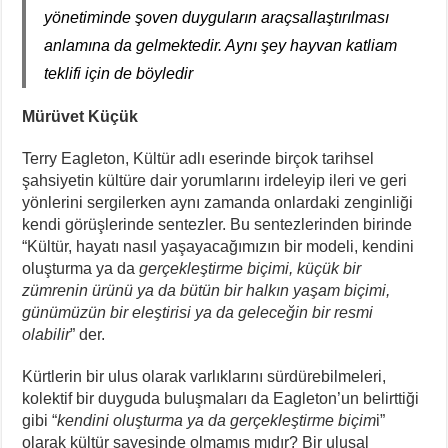
KORTEKS İşçileri 20 Yıllık Sultaya Karşı Çıkıyor
yönetiminde şoven duyguların araçsallaştırılması
Lenin: “Engels’in Yaşamı Her İşçi Tarafından Bilinmelidir”
anlamına da gelmektedir. Aynı şey hayvan katliam
Bir Mezar Taşı Peşinden 88 Yaşında Strazburg’tan Cûdî’ye
teklifi için de böyledir
II. Enternasyonal’in Sosyalizm Anlayışının 2.0 Versiyonu
Mürüvet Küçük
Terry Eagleton, Kültür adlı eserinde birçok tarihsel
şahsiyetin kültüre dair yorumlarını irdeleyip ileri ve geri
yönlerini sergilerken aynı zamanda onlardaki zenginliği
kendi görüşlerinde sentezler. Bu sentezlerinden birinde
“Kültür, hayatı nasıl yaşayacağımızın bir modeli, kendini
oluşturma ya da
gerçekleştirme biçimi, küçük bir
zümrenin ürünü ya da bütün bir halkın yaşam biçimi,
günümüzün bir eleştirisi ya da geleceğin bir resmi
olabilir
” der.
Kürtlerin bir ulus olarak varlıklarını sürdürebilmeleri,
kolektif bir duyguda buluşmaları da Eagleton’un belirttiği
gibi “
kendini oluşturma ya da gerçekleştirme biçim
i”
olarak kültür sayesinde olmamış mıdır? Bir ulusal