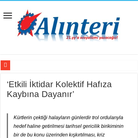
Kayapınar’a JES Projesi için Jandarma Eşliğinde İş Makineleri Girdi
‘Etkili İktidar Kolektif Hafıza
Hissizleşmenin Anatomisi
Kaybına Dayanır’
“Siyasi Bilinç” Kavramının Unsurları
Beş Çocuğu İle ‘Deport Kampı’nda…
İsviçre’nin İade Ettiği Bahar Yalçınkaya Türkiye’de Tutuklandı
Kürtlerin çektiği halayların günlerdir trol ordularıyla
hedef haline getirilmesi tarihsel gericilik birikiminin
Fail Erkekler Yargıda Hem Suçlu Hem Güçlü!
bir de bu konu üzerinden kışkırtılması, kriz