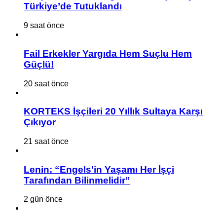
Türkiye’de Tutuklandı
9 saat önce
Fail Erkekler Yargıda Hem Suçlu Hem
Güçlü!
20 saat önce
KORTEKS İşçileri 20 Yıllık Sultaya Karşı
Çıkıyor
21 saat önce
Lenin: “Engels’in Yaşamı Her İşçi
Tarafından Bilinmelidir”
2 gün önce