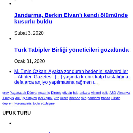
Jandarma, Berkin Elvan’ı kendi ölümünde
kusurlu buldu
Şubat 3, 2020
Türk Tabipler Birliği yöneticileri gözaltında
Ocak 31, 2020
M. Emin Özkan: Ayakta zor duran bedenini salıverdiler
– Alınteri Gazetesi: […] yaşında kronik kalp hastalığına,
defalarca anjiyo yapılmasına rağmen ı...
grev
Yaşanacak Dünya
inşaat-iş
Direniş
gözaltı
hdp
ankara
Alınteri
polis
ABD
Almanya
1 mayıs
AKP
iş cinayeti
işçi kıyımı
kriz
ücret
işkence
tikb
pandemi
fransa
Filistin
deprem
koronavirüs
toplu sözleşme
UFUK TURU