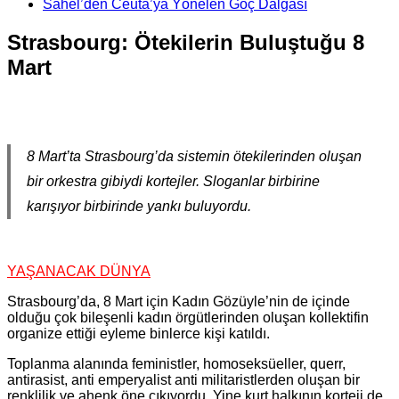
Sahel’den Ceuta’ya Yönelen Göç Dalgası
Strasbourg: Ötekilerin Buluştuğu 8
Mart
8 Mart’ta Strasbourg’da sistemin ötekilerinden oluşan
bir orkestra gibiydi kortejler. Sloganlar birbirine
karışıyor birbirinde yankı buluyordu.
YAŞANACAK DÜNYA
Strasbourg’da, 8 Mart için Kadın Gözüyle’nin de içinde
olduğu çok bileşenli kadın örgütlerinden oluşan kollektifin
organize ettiği eyleme binlerce kişi katıldı.
Toplanma alanında feministler, homoseksüeller, querr,
antirasist, anti emperyalist anti militaristlerden oluşan bir
renklilik ve ahenk öne çıkıyordu. Yine kurt halkının korteji de