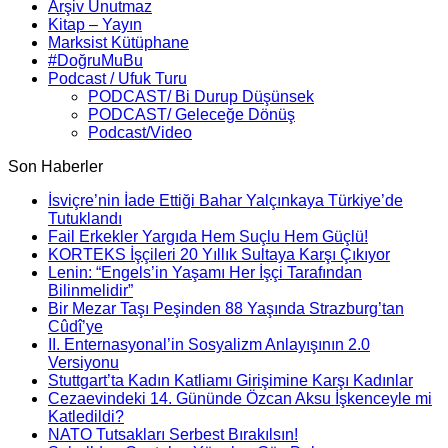
Arşiv Unutmaz
Kitap – Yayın
Marksist Kütüphane
#DoğruMuBu
Podcast / Ufuk Turu
PODCAST/ Bi Durup Düşünsek
PODCAST/ Geleceğe Dönüş
Podcast/Video
Son Haberler
İsviçre’nin İade Ettiği Bahar Yalçınkaya Türkiye’de
Tutuklandı
Fail Erkekler Yargıda Hem Suçlu Hem Güçlü!
KORTEKS İşçileri 20 Yıllık Sultaya Karşı Çıkıyor
Lenin: “Engels’in Yaşamı Her İşçi Tarafından
Bilinmelidir”
Bir Mezar Taşı Peşinden 88 Yaşında Strazburg’tan
Cûdî’ye
II. Enternasyonal’in Sosyalizm Anlayışının 2.0
Versiyonu
Stuttgart’ta Kadın Katliamı Girişimine Karşı Kadınlar
Cezaevindeki 14. Gününde Özcan Aksu İşkenceyle mi
Katledildi?
NATO Tutsakları Serbest Bırakılsın!