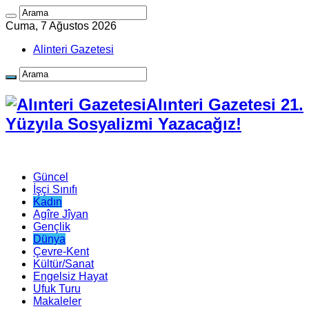
Cuma, 7 Ağustos 2026
Alinteri Gazetesi
Alınteri Gazetesi 21.
Yüzyıla Sosyalizmi Yazacağız!
Güncel
İşçi Sınıfı
Kadın
Agîre Jîyan
Gençlik
Dünya
Çevre-Kent
Kültür/Sanat
Engelsiz Hayat
Ufuk Turu
Makaleler