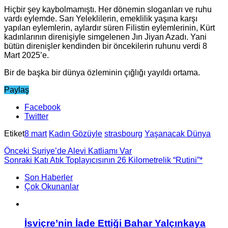
Hiçbir şey kaybolmamıştı. Her dönemin sloganları ve ruhu
vardı eylemde. Sarı Yeleklilerin, emeklilik yaşına karşı
yapılan eylemlerin, aylardır süren Filistin eylemlerinin, Kürt
kadınlarının direnişiyle simgelenen Jın Jiyan Azadı. Yani
bütün direnişler kendinden bir öncekilerin ruhunu verdi 8
Mart 2025’e.
Bir de başka bir dünya özleminin çığlığı yayıldı ortama.
Paylaş
Facebook
Twitter
Etiket
8 mart
Kadın Gözüyle
strasbourg
Yaşanacak Dünya
Önceki
Suriye’de Alevi Katliamı Var
Sonraki
Katı Atık Toplayıcısının 26 Kilometrelik “Rutini”*
Son Haberler
Çok Okunanlar
İsviçre’nin İade Ettiği Bahar Yalçınkaya