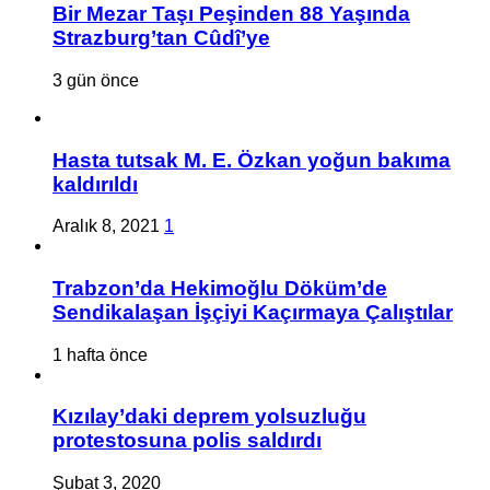
Bir Mezar Taşı Peşinden 88 Yaşında
Strazburg’tan Cûdî’ye
3 gün önce
Hasta tutsak M. E. Özkan yoğun bakıma
kaldırıldı
Aralık 8, 2021
1
Trabzon’da Hekimoğlu Döküm’de
Sendikalaşan İşçiyi Kaçırmaya Çalıştılar
1 hafta önce
Kızılay’daki deprem yolsuzluğu
protestosuna polis saldırdı
Şubat 3, 2020