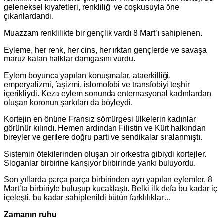
geleneksel kıyafetleri, renkliliği ve coşkusuyla öne
çıkanlardandı.
Muazzam renklilikte bir gençlik vardı 8 Mart’ı sahiplenen.
Eyleme, her renk, her cins, her ırktan gençlerde ve savaşa
maruz kalan halklar damgasını vurdu.
Eylem boyunca yapılan konuşmalar, ataerkilliği,
emperyalizmi, faşizmi, islomofobi ve transfobiyi teşhir
içerikliydi. Keza eylem sonunda enternasyonal kadınlardan
oluşan koronun şarkıları da böyleydi.
Kortejin en önüne Fransız sömürgesi ülkelerin kadınlar
görünür kılındı. Hemen ardından Filistin ve Kürt halkından
bireyler ve gerilere doğru parti ve sendikalar sıralanmıştı.
Sistemin ötekilerinden oluşan bir orkestra gibiydi kortejler.
Sloganlar birbirine karışıyor birbirinde yankı buluyordu.
Son yıllarda parça parça birbirinden ayrı yapılan eylemler, 8
Mart’ta birbiriyle buluşup kucaklaştı. Belki ilk defa bu kadar iç
içeleşti, bu kadar sahiplenildi bütün farklılıklar…
Zamanın ruhu