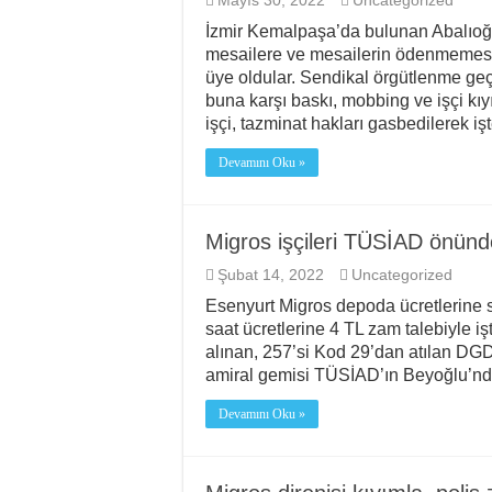
Mayıs 30, 2022
Uncategorized
İzmir Kemalpaşa’da bulunan Abalıoğlu
mesailere ve mesailerin ödenmemesin
üye oldular. Sendikal örgütlenme ge
buna karşı baskı, mobbing ve işçi kıy
işçi, tazminat hakları gasbedilerek i
Devamını Oku »
Migros işçileri TÜSİAD önünd
Şubat 14, 2022
Uncategorized
Esenyurt Migros depoda ücretlerine
saat ücretlerine 4 TL zam talebiyle iş
alınan, 257’si Kod 29’dan atılan DGD
amiral gemisi TÜSİAD’ın Beyoğlu’nd
Devamını Oku »