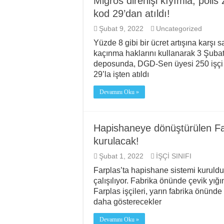
Migros direnişi kıyımla, polis 
kod 29’dan atıldı!
Şubat 9, 2022
Uncategorized
Yüzde 8 gibi bir ücret artışına karşı s
kaçınma haklarını kullanarak 3 Şubat
deposunda, DGD-Sen üyesi 250 işçi 
29’la işten atıldı
Devamını Oku »
Hapishaneye dönüştürülen Far
kurulacak!
Şubat 1, 2022
İŞÇİ SINIFI
Farplas’ta hapishane sistemi kuruldu, 
çalışılıyor. Fabrika önünde çevik yığı
Farplas işçileri, yarın fabrika önünde
daha gösterecekler
Devamını Oku »