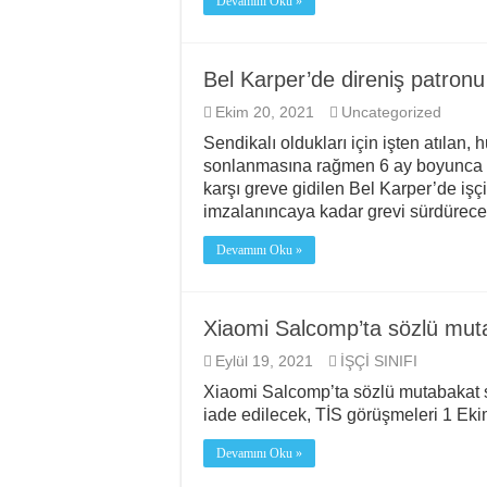
Devamını Oku »
Bel Karper’de direniş patronu
Ekim 20, 2021
Uncategorized
Sendikalı oldukları için işten atılan,
sonlanmasına rağmen 6 ay boyunca 
karşı greve gidilen Bel Karper’de işçil
imzalanıncaya kadar grevi sürdürec
Devamını Oku »
Xiaomi Salcomp’ta sözlü muta
Eylül 19, 2021
İŞÇİ SINIFI
Xiaomi Salcomp’ta sözlü mutabakat sağ
iade edilecek, TİS görüşmeleri 1 Ekim
Devamını Oku »