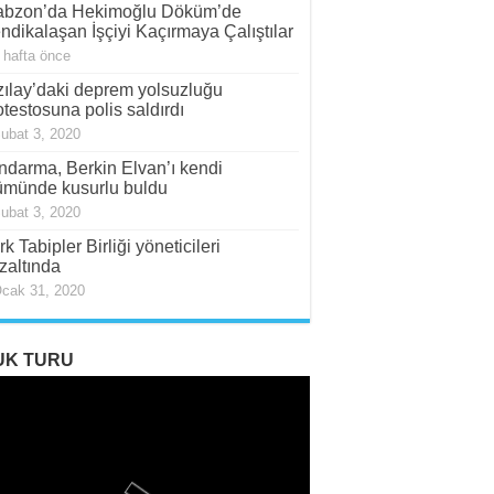
abzon’da Hekimoğlu Döküm’de
ndikalaşan İşçiyi Kaçırmaya Çalıştılar
 hafta önce
zılay’daki deprem yolsuzluğu
otestosuna polis saldırdı
ubat 3, 2020
ndarma, Berkin Elvan’ı kendi
ümünde kusurlu buldu
ubat 3, 2020
rk Tabipler Birliği yöneticileri
zaltında
cak 31, 2020
UK TURU