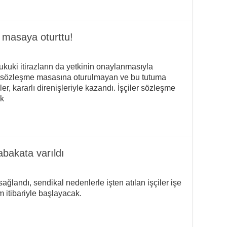
 masaya oturttu!
 hukuki itirazların da yetkinin onaylanmasıyla
sözleşme masasına oturulmayan ve bu tutuma
er, kararlı direnişleriyle kazandı. İşçiler sözleşme
ek
bakata varıldı
landı, sendikal nedenlerle işten atılan işçiler işe
 itibariyle başlayacak.