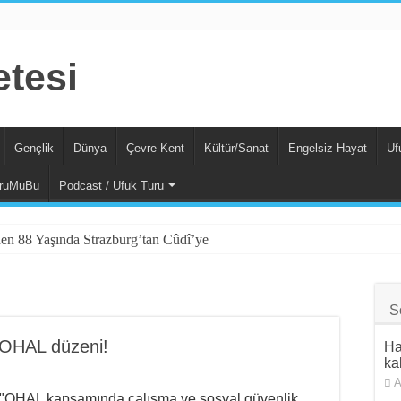
Gençlik
Dünya
Çevre-Kent
Kültür/Sanat
Engelsiz Hayat
Uf
ruMuBu
Podcast / Ufuk Turu
den 88 Yaşında Strazburg’tan Cûdî’ye
Sosyalizm Anlayışının 2.0 Versiyonu
tliamı Girişimine Karşı Kadınlar
S
ünde Özcan Aksu İşkenceyle mi Katledildi?
 OHAL düzeni!
Ha
st Bırakılsın!
kal
A
önelen Göç Dalgası
"OHAL kapsamında çalışma ve sosyal güvenlik