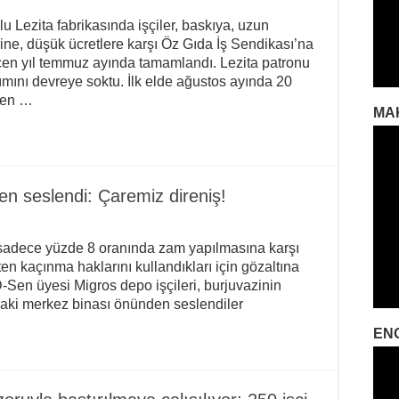
 Lezita fabrikasında işçiler, baskıya, uzun
e, düşük ücretlere karşı Öz Gıda İş Sendikası’na
çen yıl temmuz ayında tamamlandı. Lezita patronu
ımını devreye soktu. İlk elde ağustos ayında 20
şten …
MA
en seslendi: Çaremiz direniş!
 sadece yüzde 8 oranında zam yapılmasına karşı
ten kaçınma haklarını kullandıkları için gözaltına
-Sen üyesi Migros depo işçileri, burjuvazinin
aki merkez binası önünden seslendiler
EN