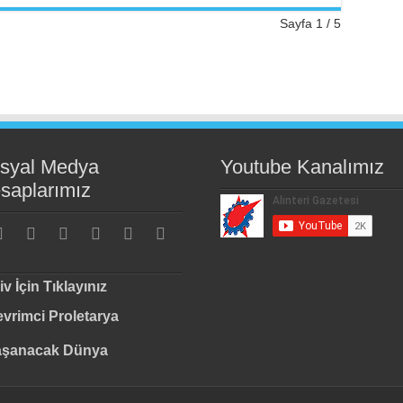
Sayfa 1 / 5
syal Medya
Youtube Kanalımız
saplarımız
iv İçin Tıklayınız
vrimci Proletarya
aşanacak Dünya