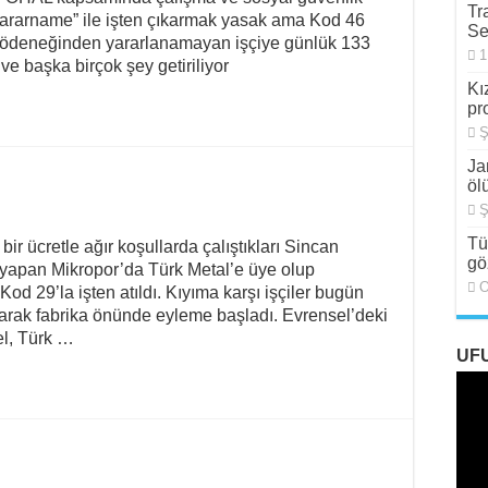
Tr
r kararname” ile işten çıkarmak yasak ama Kod 46
Doğa Festivali’nde Keyfi Gözaltılar
Se
ma ödeneğinden yararlanamayan işçiye günlük 133
1
Politikalarına Karşı Grev Dalgası Büyüyor
ve başka birçok şey getiriliyor
Kı
nde Hukuk ve Sosyalizm -III
pr
Ş
Doğa Festivali Polisin Engellemesiyle Karşılaştı
Ja
öl
Ş
Tü
 bir ücretle ağır koşullarda çalıştıkları Sincan
gö
yapan Mikropor’da Türk Metal’e üye olup
O
od 29’la işten atıldı. Kıyıma karşı işçiler bugün
arak fabrika önünde eyleme başladı. Evrensel’deki
el, Türk …
UF