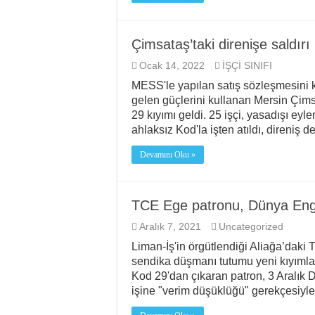
Çimsataş’taki direnişe saldır
Ocak 14, 2022
İŞÇİ SINIFI
MESS'le yapılan satış sözleşmesini k
gelen güçlerini kullanan Mersin Çims
29 kıyımı geldi. 25 işçi, yasadışı eyle
ahlaksız Kod'la işten atıldı, direniş 
Devamını Oku »
TCE Ege patronu, Dünya Engelli
Aralık 7, 2021
Uncategorized
Liman-İş'in örgütlendiği Aliağa’daki
sendika düşmanı tutumu yeni kıyımlar
Kod 29'dan çıkaran patron, 3 Aralık D
işine "verim düşüklüğü" gerekçesiyle