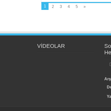
1
2
3
4
5
»
VİDEOLAR
So
He
Arş
De
Y