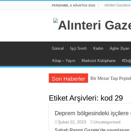
Alinteri Gazetesi
PERŞEMBE, 6 AĞUSTOS 2026
Güncel
İşçi Sınıfı
Kadın
Agîre Jîyan
Kitap – Yayın
Marksist Kütüphane
#Doğ
Son Haberler
Bir Mezar Taşı Peşin
II. Enternasyonal’in 
Etiket Arşivleri:
kod 29
Stuttgart’ta Kadın Ka
Cezaevindeki 14. Gün
Deprem bölgesindeki işçilere
NATO Tutsakları Serbe
Şubat 22, 2023
Uncategorized
Sahel’den Ceuta’ya Y
Sabah Resmi Gazete’de yayınlanan 