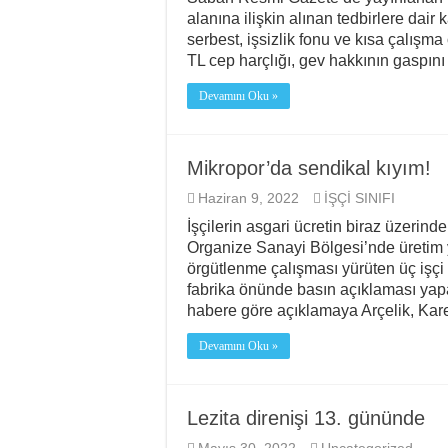
alanına ilişkin alınan tedbirlere dai
24. Munzur Kültür ve 
serbest, işsizlik fonu ve kısa çalış
Avrupa’da “Tasarruf” 
TL cep harçlığı, gev hakkının gaspını 
Özel Mülkiyet Ekseni
Devamını Oku »
24. Munzur Kültür ve 
Mikropor’da sendikal kıyım!
Haziran 9, 2022
İŞÇİ SINIFI
İşçilerin asgari ücretin biraz üzerinde
Organize Sanayi Bölgesi’nde üretim 
örgütlenme çalışması yürüten üç işçi K
fabrika önünde basın açıklaması yap
habere göre açıklamaya Arçelik, Kar
Devamını Oku »
Lezita direnişi 13. gününde