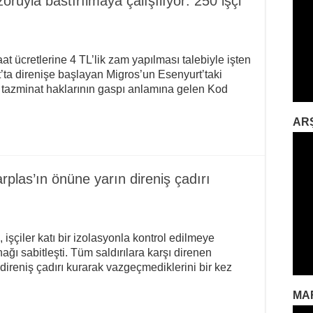
zoruyla bastırılmaya çalışılıyor: 250 işçi
aat ücretlerine 4 TL’lik zam yapılması talebiyle işten
’ta direnişe başlayan Migros’un Esenyurt’taki
tazminat haklarının gaspı anlamına gelen Kod
AR
plas’ın önüne yarın direniş çadırı
işçiler katı bir izolasyonla kontrol edilmeye
nağı sabitleşti. Tüm saldırılara karşı direnen
 direniş çadırı kurarak vazgeçmediklerini bir kez
MA