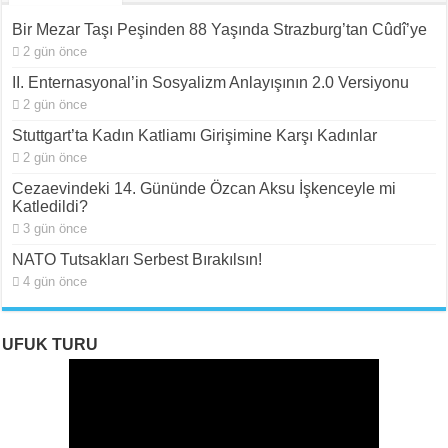
Bir Mezar Taşı Peşinden 88 Yaşında Strazburg’tan Cûdî’ye
2 gün önce
II. Enternasyonal’in Sosyalizm Anlayışının 2.0 Versiyonu
2 gün önce
Stuttgart’ta Kadın Katliamı Girişimine Karşı Kadınlar
2 gün önce
Cezaevindeki 14. Gününde Özcan Aksu İşkenceyle mi
Katledildi?
3 gün önce
NATO Tutsakları Serbest Bırakılsın!
4 gün önce
UFUK TURU