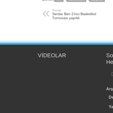
Önceki
Serdar Ben 2’inci Basketbol
Turnuvası yapıldı
VİDEOLAR
So
He
Arş
De
Y