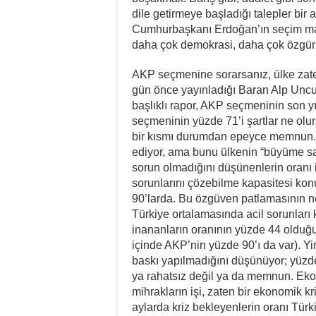
dile getirmeye başladığı talepler bir
Cumhurbaşkanı Erdoğan’ın seçim man
daha çok demokrasi, daha çok özgürlü
AKP seçmenine sorarsanız, ülke zat
gün önce yayınladığı Baran Alp Unc
başlıklı rapor, AKP seçmeninin son y
seçmeninin yüzde 71’i şartlar ne olu
bir kısmı durumdan epeyce memnun. 
ediyor, ama bunu ülkenin “büyüme san
sorun olmadığını düşünenlerin oranı 
sorunlarını çözebilme kapasitesi ko
90’larda. Bu özgüven patlamasının n
Türkiye ortalamasında acil sorunları 
inananların oranının yüzde 44 olduğ
içinde AKP’nin yüzde 90’ı da var). 
baskı yapılmadığını düşünüyor; yüzde 
ya rahatsız değil ya da memnun. Eko
mihrakların işi, zaten bir ekonomik k
aylarda kriz bekleyenlerin oranı Tü