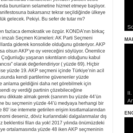
 anda burunların selametine hizmet etmeye başlıyor.
ifestosuna bakarsanız tekrar seçildiğinde ülkeye
k gelecek. Pekiyi. Bu sefer de tutar mı?
RO
RO
Ro
So
De
De
De
Ro
en fazlaca demokratik ve özgür. KONDA’nın birkaç
u imzalı Seçmen Kümeleri: AK Parti Seçmeni
MA
ıllarda giderek konsolide olduğunu gösteriyor. AKP
rsa olsun AKP’ye oy vereceğini söylüyor. Önemlice
Çoğunluğu yaşanan sıkıntıların olduğunu kabul
cısı” olarak değerlendiriyor ( yüzde 69). Hiçbir
ise yüzde 19. AKP seçmeni içinde Türkiye’nin acil
nusunda kendi partilerine güvenenler yüzde
e anlama geldiğini daha net görebilmek için
19
19
kendi oy verdiği partinin çözebileceğine
II
Öz
Çe
Çe
unu dikkate almak gerek (sanırım bu yüzde 44’ün
An
So
Ma
İd
İd
Yine bu seçmenin yüzde 44’ü medyaya herhangi bir
80’ ise internete getirilen erişim kısıtlamalarından
EN
nomi deseniz, döviz kurlarındaki dalgalanmalar dış
riz beklentisi filan da yok! 2017 yılında önümüzdeki
rkiye ortalamasında yüzde 48 iken AKP seçmeninin