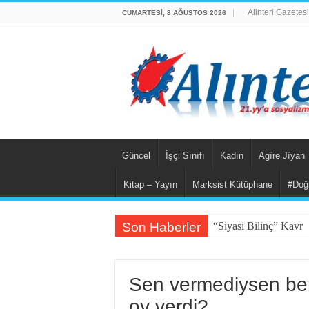
Alinteri Gazetesi
CUMARTESI, 8 AĞUSTOS 2026
Güncel
İşçi Sınıfı
Kadın
Agîre Jîyan
Kitap – Yayın
Marksist Kütüphane
#Doğ
Son Haberler
“Siyasi Bilinç” Kavr
Sen vermediysen be
oy verdi?