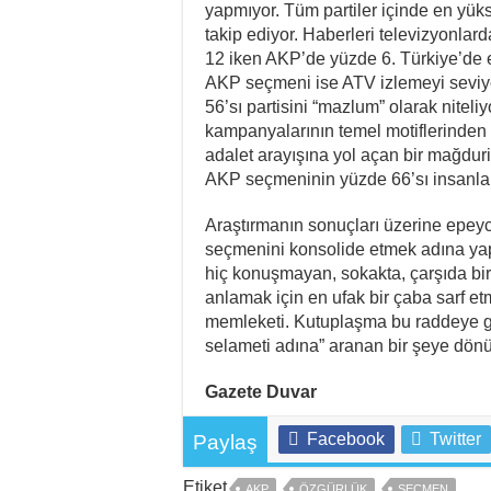
yapmıyor. Tüm partiler içinde en yük
takip ediyor. Haberleri televizyonlar
12 iken AKP’de yüzde 6. Türkiye’de 
AKP seçmeni ise ATV izlemeyi seviy
56’sı partisini “mazlum” olarak nitel
kampanyalarının temel motiflerinden bi
adalet arayışına yol açan bir mağduri
AKP seçmeninin yüzde 66’sı insanları
Araştırmanın sonuçları üzerine epeyc
seçmenini konsolide etmek adına yapt
hiç konuşmayan, sokakta, çarşıda birb
anlamak için en ufak bir çaba sarf et
memleketi. Kutuplaşma bu raddeye gel
selameti adına” aranan bir şeye dön
Gazete Duvar
Facebook
Twitter
Paylaş
Etiket
AKP
ÖZGÜRLÜK
SEÇMEN