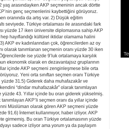
32 yaş arasındayken AKP seçmeninin ancak dörtte
 AKP’nin genç seçmenlerini kaybettiğini görüyoruz.
en oranında da artış var. 2) Düşük eğitim
tı seviyede. Türkiye ortalaması ile arasındaki fark
ası yüzde 17 iken üniversite diplomasına sahip AKP
ep hayıflandığı kültürel iktidar olamama halini
. 3) AKP ev kadınlarından çok, öğrencilerden az oy
So
Ek
Pa
ını olarak tanımlanan seçmenin oranı yüzde 30 iken
Te
K
De
K
ge
ğrencilerde ise yüzde 9’luk ortalamaya karşılık
un ekonomik olarak en dezavantajsız gruplarının
llar içinde AKP seçmeni zenginleşmese bile orta
 görüyoruz. Yeni orta sınıftan seçmen oranı Türkiye
 yüzde 31.5) Giderek daha muhafazakâr ve
 kendini “dindar muhafazakâr” olarak tanımlayan
yüzde 43. Yıllar içinde bu oran giderek yükselmiş.
k tanımlayan AKP’li seçmen oranı da yıllar içinde
Sünni Müslüman olarak gören AKP seçmeni yüzde
de 91.6) İnternet kullanmıyor, haber izliyor. AKP
ete girmemiş. Bu oran Türkiye ortalamasının yüzde
edyayı sadece izliyor ama yorum ya da paylaşım