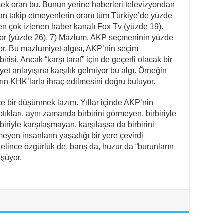
sek oran bu. Bunun yerine haberleri televizyondan
dan takip etmeyenlerin oranı tüm Türkiye’de yüzde
en çok izlenen haber kanalı Fox Tv (yüzde 19).
or (yüzde 26). 7) Mazlum. AKP seçmeninin yüzde
iyor. Bu mazlumiyet algısı, AKP’nin seçim
risi. Ancak “karşı taraf” için de geçerli olacak bir
yet anlayışına karşılık gelmiyor bu algı. Örneğin
n KHK’larla ihraç edilmesini doğru buluyor.
e bir düşünmek lazım. Yıllar içinde AKP’nin
ıkları, aynı zamanda birbirini görmeyen, birbiriyle
iriyle karşılaşmayan, karşılaşsa da birbirini
meyen insanların yaşadığı bir yere çevirdi
ince özgürlük de, barış da, huzur da “burunların
üşüyor.