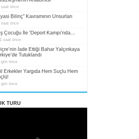
 saat önce
iyasi Bilinç” Kavramının Unsurları
 saat önce
ş Çocuğu İle ‘Deport Kampı’nda…
1 saat önce
viçre’nin İade Ettiği Bahar Yalçınkaya
rkiye’de Tutuklandı
 gün önce
il Erkekler Yargıda Hem Suçlu Hem
çlü!
 gün önce
UK TURU