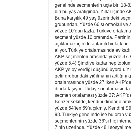
genelinde seçmenlerin üçte biri 18-
biri bu yaş aralığında. Yıllar içinde
Buna karşılık 49 yaş üzerindeki seçm
grubundan. Yüzde 66’sı ortaokul ve al
yüzde 10’dan fazla. Türkiye ortalam
seçmeni yüzde 10 oranında. Partinin h
açıklamak için de anlamlı bir fark bu
alıyor. Türkiye ortalamasında ev kad
AKP seçmenleri arasında yüzde 37. Ö
yüzde 5.4) Şimdiye kadar hep toplum
AKP’ye oy verdiği düşünülüyordu. Yı
gelir grubundaki yığılmanın arttığını
ortalamasında yüzde 27 iken AKP’de
dindarlaşıyor. Türkiye ortalamasında
seçmen ortalaması yüzde 27; AKP’de 
Benzer şekilde, kendini dindar olara
yüzde 64’ten 69’a çıkmış. Kendini 
98. Türkiye genelinde ise bu oran yüz
seçmenlerinin yüzde 36’sı hiç intern
7’nin üzerinde. Yüzde 48’i sosyal m