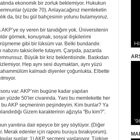
yatında ekonomik bir zorluk beklemiyor. Hukukun
memnunlar (yüzde 70). Anlayacağınız memleketin
anlık da, biz bu gül bahçesinin yolunu bulamıyoruz.
 AKP’ye oy veren bir tanıdığım yok. Üniversitenin
“T
Sa
Sa
ıldır görmek, konuşmak, sosyal ilişkilerimi
Hi
Çe
İk
Pl
Da
rüşmeme gibi bir lüksüm var. Belki bundandır.
nabzını taksicilerle tutayım. Çarşıda, pazarda
AR
mnunsuz. Büyük bir kriz beklentisinde. Baskıdan
izlemiyor. Hep aynı sesi duymaktan, aynı yüzü
tahammülüm kalmadı diyenler çoğunlukta. Elbette
tmıyor.
soru var: AKP’nin bugüne kadar yapılan
karı yüzde 50’ler civarında. Yani bu memlekette her
ben bu AKP seçmeninin peşindeyim. Kim bunlar? Ya
landırdığı Gizem karakterinin ağzıyla “Bu kim?”.
Al
’9
Tr
Bi
12
Ka
n yanıtına dair epeyce bir şey söylüyor. (Diğer
var. Merak edenler için raporu
buraya
bırakıyorum).
MA
ular şunlar: 1) AKP seçmeni yaşlanıyor. Türkiye