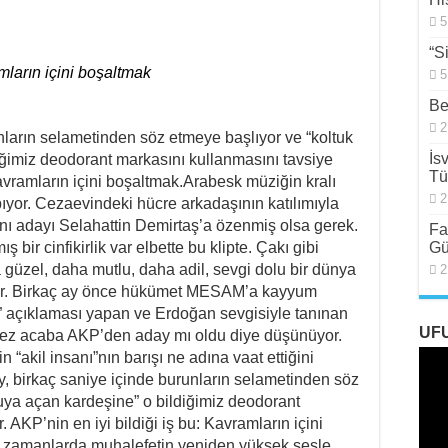
5
“S
amların içini boşaltmak
5
Be
2
ların selametinden söz etmeye başlıyor ve “koltuk
İs
iğimiz deodorant markasını kullanmasını tavsiye
Tü
Kavramların içini boşaltmak.
Arabesk müziğin kralı
2
yor. Cezaevindeki hücre arkadaşının katılımıyla
nı adayı Selahattin Demirtaş’a özenmiş olsa gerek.
Fa
 bir cinfikirlik var elbette bu klipte. Çakı gibi
Gü
güzel, daha mutlu, daha adil, sevgi dolu bir dünya
2
eniyor. Birkaç ay önce hükümet MESAM’a kayyum
r” açıklaması yapan ve Erdoğan sevgisiyle tanınan
UF
emez acaba AKP’den aday mı oldu diye düşünüyor.
 “akil insanı”nın barışı ne adına vaat ettiğini
 birkaç saniye içinde burunların selametinden söz
muya açan kardeşine” o bildiğimiz deodorant
 AKP’nin en iyi bildiği iş bu: Kavramların içini
on zamanlarda muhalefetin yeniden yüksek sesle