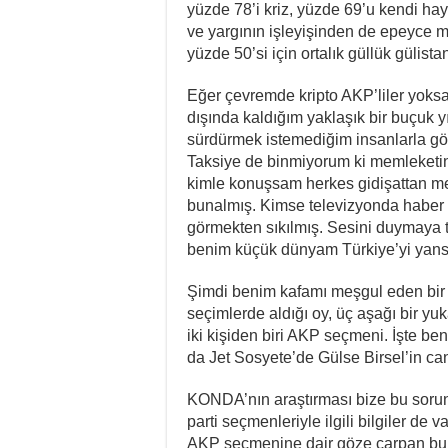
yüzde 78’i kriz, yüzde 69’u kendi ha
ve yargının işleyişinden de epeyce 
yüzde 50’si için ortalık güllük gülist
Eğer çevremde kripto AKP’liler yoksa
dışında kaldığım yaklaşık bir buçuk y
sürdürmek istemediğim insanlarla gö
Taksiye de binmiyorum ki memleketin 
kimle konuşsam herkes gidişattan me
bunalmış. Kimse televizyonda haber 
görmekten sıkılmış. Sesini duymaya 
benim küçük dünyam Türkiye’yi yansı
Şimdi benim kafamı meşgul eden bir 
seçimlerde aldığı oy, üç aşağı bir yu
iki kişiden biri AKP seçmeni. İşte 
da Jet Sosyete’de Gülse Birsel’in can
KONDA’nın araştırması bize bu sorunu
parti seçmenleriyle ilgili bilgiler de 
AKP seçmenine dair göze çarpan bulg