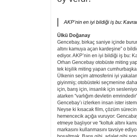
AKP’nin en iyi bildiği iş bu: Kavr
Ülkü Doğanay
Gencebay, birkaç saniye içinde burun
altını kamuya açan kardeşine” o bild
ediyor. AKP’nin en iyi bildiği iş bu: 
Orhan Gencebay otobüste miting yapı
tek kişilik miting yapan cumhurbaşka
Ülkenin seçim atmosferini iyi yakalamış
giyinmiş; otobüsteki seçmenine daha 
için, barış için, insanlık için sesl
atarken “varlığım devletin emrindedi
Gencebay’ı izlerken insan ister ist
Neyse ki kısacak film, çözüm sürecinin
hemencecik açığa vuruyor: Gencabay,
etmeye başlıyor ve “koltuk altını ka
markasını kullanmasını tavsiye ediyor.
boşaltmak. Barış gibi, adalet gibi s