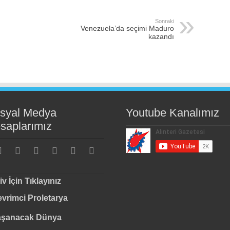
Sonraki
Venezuela’da seçimi Maduro
kazandı
syal Medya
Youtube Kanalımız
saplarımız
iv İçin Tıklayınız
vrimci Proletarya
aşanacak Dünya