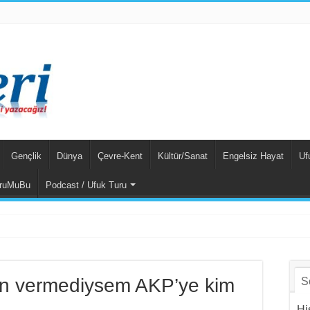
Gençlik
Dünya
Çevre-Kent
Kültür/Sanat
Engelsiz Hayat
Uf
ruMuBu
Podcast / Ufuk Turu
amının Unsurlar
n vermediysem AKP’ye kim
S
Hi