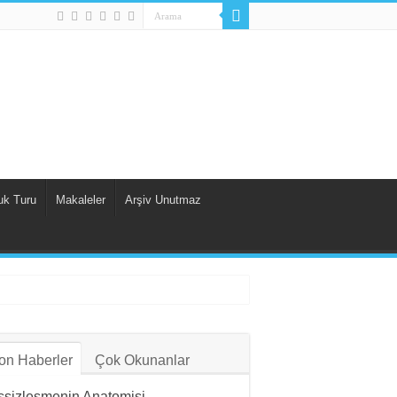
uk Turu
Makaleler
Arşiv Unutmaz
on Haberler
Çok Okunanlar
ssizleşmenin Anatomisi