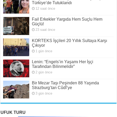
Türkiye’de Tutuklandı
12 saat önce
Fail Erkekler Yargıda Hem Suçlu Hem
Güçlü!
23 saat önce
KORTEKS İşçileri 20 Yıllık Sultaya Karşı
Çıkıyor
1 gün önce
Lenin: “Engels’in Yaşamı Her İşçi
Tarafından Bilinmelidir”
2 gün önce
Bir Mezar Taşı Peşinden 88 Yaşında
Strazburg’tan Cûdî’ye
3 gün önce
UFUK TURU