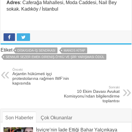
Adres
: Caferağa Mahallesi, Moda Caddesi, Nail Bey
sokak. Kadıköy / İstanbul
Etiket
DİSK/GIDA-İŞ SENDIKASI
MANOS KITAP
SENNUR SEZER EMEK-DIRENIŞ ÖYKÜ VE ŞIIR YARIŞMASI ÖDÜL
Önceki
Arjantin hükümeti işçi
protestolarına rağmen IMF’nin
kapısında
Sonraki
10 Ekim Davası Avukat
Komisyonu’ndan bilgilendirme
toplantısı
Son Haberler
Çok Okunanlar
İsviçre’nin İade Ettiği Bahar Yalçınkaya