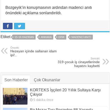
Bozgeyik’in konuşmasının ardından madenci anıtı
önündeki açıklama sonlandırıldı.
Etiket
15-16 HAZIRAN
ANKARA
DİSK
MADENCI ANITI
Önceki
Hezeyan içinde sallanan idam
ipi!..
Sonraki
319 çocuk iş cinayetlerinde
hayatını kaybetti
Son Haberler
Çok Okunanlar
KORTEKS İşçileri 20 Yıllık Sultaya Karşı
Çıkıyor
5 dakika önce
Bir Mezar Taşı Peşinden 88 Yaşında