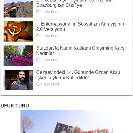
Strazburg’tan Cûdî’ye
2 gün önce
II. Enternasyonal’in Sosyalizm Anlayışının
2.0 Versiyonu
2 gün önce
Stuttgart’ta Kadın Katliamı Girişimine Karşı
Kadınlar
2 gün önce
Cezaevindeki 14. Gününde Özcan Aksu
İşkenceyle mi Katledildi?
4 gün önce
UFUK TURU