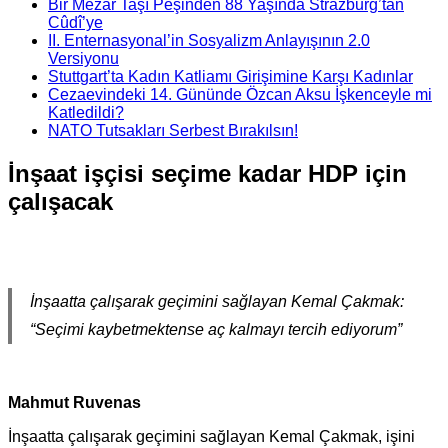
Bir Mezar Taşı Peşinden 88 Yaşında Strazburg’tan
Cûdî’ye
II. Enternasyonal’in Sosyalizm Anlayışının 2.0
Versiyonu
Stuttgart’ta Kadın Katliamı Girişimine Karşı Kadınlar
Cezaevindeki 14. Gününde Özcan Aksu İşkenceyle mi
Katledildi?
NATO Tutsakları Serbest Bırakılsın!
İnşaat işçisi seçime kadar HDP için
çalışacak
İnşaatta çalışarak geçimini sağlayan Kemal Çakmak:
“Seçimi kaybetmektense aç kalmayı tercih ediyorum”
Mahmut Ruvenas
İnşaatta çalışarak geçimini sağlayan Kemal Çakmak, işini