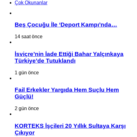
Çok Okunanlar
Beş Çocuğu İle ‘Deport Kampı’nda…
14 saat önce
İsviçre’nin İade Ettiği Bahar Yalçınkaya
Türkiye’de Tutuklandı
1 gün önce
Fail Erkekler Yargıda Hem Suçlu Hem
Güçlü!
2 gün önce
KORTEKS İşçileri 20 Yıllık Sultaya Karşı
Çıkıyor