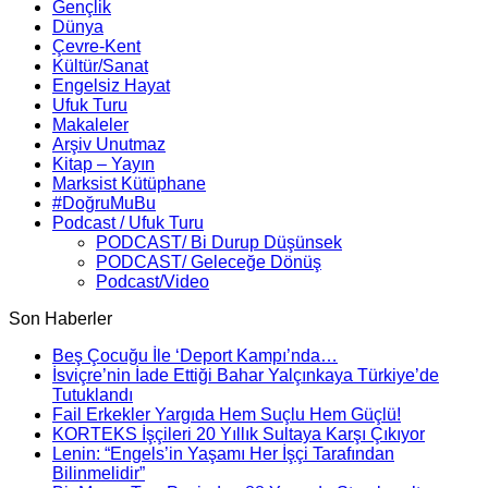
Gençlik
Dünya
Çevre-Kent
Kültür/Sanat
Engelsiz Hayat
Ufuk Turu
Makaleler
Arşiv Unutmaz
Kitap – Yayın
Marksist Kütüphane
#DoğruMuBu
Podcast / Ufuk Turu
PODCAST/ Bi Durup Düşünsek
PODCAST/ Geleceğe Dönüş
Podcast/Video
Son Haberler
Beş Çocuğu İle ‘Deport Kampı’nda…
İsviçre’nin İade Ettiği Bahar Yalçınkaya Türkiye’de
Tutuklandı
Fail Erkekler Yargıda Hem Suçlu Hem Güçlü!
KORTEKS İşçileri 20 Yıllık Sultaya Karşı Çıkıyor
Lenin: “Engels’in Yaşamı Her İşçi Tarafından
Bilinmelidir”