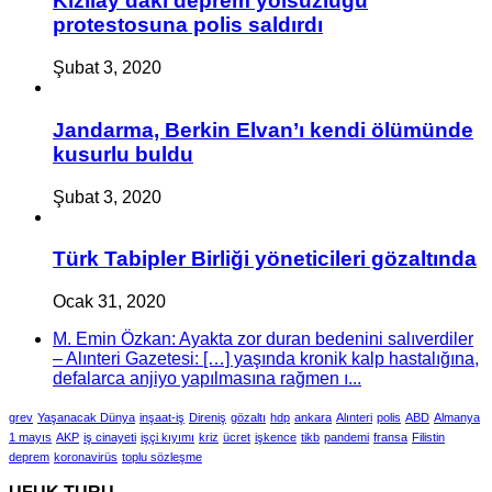
Kızılay’daki deprem yolsuzluğu
protestosuna polis saldırdı
Şubat 3, 2020
Jandarma, Berkin Elvan’ı kendi ölümünde
kusurlu buldu
Şubat 3, 2020
Türk Tabipler Birliği yöneticileri gözaltında
Ocak 31, 2020
M. Emin Özkan: Ayakta zor duran bedenini salıverdiler
– Alınteri Gazetesi: […] yaşında kronik kalp hastalığına,
defalarca anjiyo yapılmasına rağmen ı...
grev
Yaşanacak Dünya
inşaat-iş
Direniş
gözaltı
hdp
ankara
Alınteri
polis
ABD
Almanya
1 mayıs
AKP
iş cinayeti
işçi kıyımı
kriz
ücret
işkence
tikb
pandemi
fransa
Filistin
deprem
koronavirüs
toplu sözleşme