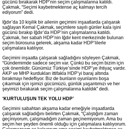
gücünü bırakarak HDP’nin seçim çalışmalarına katıldı.
Çakmak, “Seçimi kaybetmektense aç kalmayı tercih
ediyorum” dedi.
Iğdır’da 10 kişilik bir ailenin geçimini inşaatlarda çalışarak
sağlayan Kemal Çakmak, seçimlere sayılı günler kala işini
gücünü bırakıp Iğdır’da HDP’nin çalışmalarına katıldı.
Çakmak, her sabah HDP’nin Iğdır kent merkezinde bulunan
seçim bürosuna gelerek, akşama kadar HDP’lilerle
çalışmalara katılıyor.
Geçimini inşaatta çalışarak sağladığını söyleyen Çakmak,
“Gündemimde sadece seçim var. Çünkü bu seçim bizim için
çok önemlidir. Günümüz Türkiye’sinde HDP’ye ihtiyaç vardır.
AKP ve MHP kurdukları ittifakla HDP’yi baraj altında
bırakmayı hedefliyor. Biz de bunların oyunlarını boşa
çıkarmak için işimizi gücümüzü, günlük yaşantımızı ve her
şeyimizi bırakarak seçim çalışmalarına katıldık” dedi.
‘KURTULUŞUN TEK YOLU HDP’
Geçimini sabahtan akşama kadar emeğiyle inşaatlarda
çalışarak sağladığını belirten Çakmak, “Çalıştığım zaman
geçiniyorum, çalışmadığım zaman geçinemiyorum. Ama bu
seçim her şeyden önemli olduğu için çalışmalara katılıyorum.