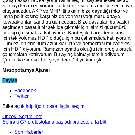
Çalışmazsam aç kalıyorum ama seçimi kaybetmektense aç
kalmayı tercih ediyorum. Bu bizim felsefemizdir. Bu seçim var
oluşumuzdur. AKP ve MHP ittifakının bize dayattığı inkar ve
imha politikasına karşı biz de varımızı yoğumuzu ortaya
koyarak onları sandığa gömeceğiz. Bize dayatılan bu baskın
seçimden başarılı bir şekilde çıkmak için işimizi gücümüzü
bırakıp çalışmalara katılıyoruz. Kardeşlik, barış demokrasi
için tek yolumuz HDP olduğu için bu çalışmalara katılıyorum.
Tüm ezilenlerin, tüm azınlıklar için ve demokrasi mücadelesi
için HDP diyorum. Ramazan ayında olduğu için oruçlu oruçlu
çalışmalara katılıyorum. Bu ay aç kalmayı tercih ediyorum.
Çünkü kazanmak her şeye değer“ diye konuştu.
Mezopotamya Ajansı
Paylaş
Facebook
Twitter
Etiket
açlık
hdp
Iğdır
inşaat işçisi
seçim
Önceki
Seçim Toto
Sonraki
G7 protestolarla başladı protestolarla bitti
Son Haberler