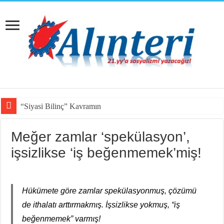
“Siyasi Bilinç” Kavramının Unsurla
Meğer zamlar ‘spekülasyon’,
işsizlikse ‘iş beğenmemek’miş!
Hükümete göre zamlar spekülasyonmuş, çözümü
de ithalatı arttırmakmış. İşsizlikse yokmuş, “iş
beğenmemek” varmış!