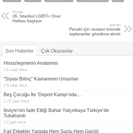
Önceki
26. İstanbul LGBTİ+ Onur
Haftası başlıyor
Sonraki
Penahi için cezaevi önünde
toplananlar gözaltına alındı
Son Haberler
Çok Okunanlar
Hissizleşmenin Anatomisi
6 saat önce
“Siyasi Bilinç” Kavramının Unsurları
6 saat önce
Beş Çocuğu İle ‘Deport Kampı’nda…
22 saat önce
İsviçre’nin İade Ettiği Bahar Yalçınkaya Türkiye’de
Tutuklandı
2 gün önce
Fail Erkekler Yargıda Hem Suçlu Hem Güçlü!