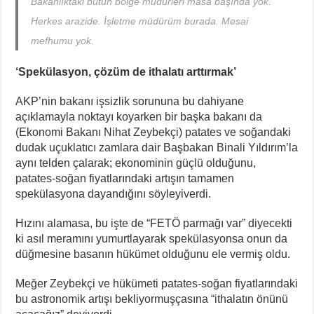
Bakanlıktaki bütün bölge müdürleri masa başında yok.
Herkes arazide. İşletme müdürüm burada. Mesai
mefhumu yok.
‘Spekülasyon, çözüm de ithalatı arttırmak’
AKP’nin bakanı işsizlik sorununa bu dahiyane
açıklamayla noktayı koyarken bir başka bakanı da
(Ekonomi Bakanı Nihat Zeybekçi) patates ve soğandaki
dudak uçuklatıcı zamlara dair Başbakan Binali Yıldırım’la
aynı telden çalarak; ekonominin güçlü olduğunu,
patates-soğan fiyatlarındaki artışın tamamen
spekülasyona dayandığını söyleyiverdi.
Hızını alamasa, bu işte de “FETÖ parmağı var” diyecekti
ki asıl meramını yumurtlayarak spekülasyonsa onun da
düğmesine basanın hükümet olduğunu ele vermiş oldu.
Meğer Zeybekçi ve hükümeti patates-soğan fiyatlarındaki
bu astronomik artışı bekliyormuşçasına “ithalatın önünü