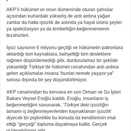
AKP’li hükümet ve onun dümeninde oturan şahıslar
açısından kurlardaki yükseliş de ardı ardına yağan
zamlar da hatta işsizlik de aslında ya hayal ürünü şeyler
ya spekülasyon ya da tembelliğin-beğenmemenin
tezahürleri.
İşsiz sayısının 6 milyonu geçtiği ve hükümetin patronlara
aktardığı tüm kaynaklara, bahşettiği tüm desteklere
rağmen düşürülemediği gibi, durdurulamaz bir şekilde
yükseldiği Türkiye’de hükümet cenahından ardı ardına
gelen açıklamalar insana “
bunlar nerede yaşıyor ya
”
sorusu dışında bir şey düşündürtmüyor.
AKP cenahından bu kervana en son Orman ve Su İşleri
Bakanı Veysel Eroğlu katıldı. Eroğlu, insanların iş
beğenmediğini savunarak,
‘Türkiye’deki işsizliğin
tamamı iş beğenmeyenlerden kaynaklanan işsizlik
‘
diyecek bir pişkinlikle bu konuda da kendilerinin imal
ettiği “gerçeği” topluma dayatmaya kalktı. Gerçek
gizlenebilirmiş gibi…