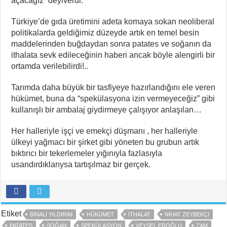
açacağız” deyiverdi.
Türkiye’de gıda üretimini adeta komaya sokan neoliberal
politikalarda geldiğimiz düzeyde artık en temel besin
maddelerinden buğdaydan sonra patates ve soğanın da
ithalata sevk edileceğinin haberi ancak böyle alengirli bir
ortamda verilebilirdi!..
Tarımda daha büyük bir tasfiyeye hazırlandığını ele veren
hükümet, buna da “spekülasyona izin vermeyeceğiz” gibi
kullanışlı bir ambalaj giydirmeye çalışıyor anlaşılan…
Her halleriyle işçi ve emekçi düşmanı , her halleriyle
ülkeyi yağmacı bir şirket gibi yöneten bu grubun artık
bıktırıcı bir tekerlemeler yığınıyla fazlasıyla
usandırdıklarıysa tartışılmaz bir gerçek.
Etiket
BINALI YILDIRIM
HÜKÜMET
ITHALAT
NIHAT ZEYBEKÇI
PATATES
SOĞAN
SPEKÜLASYON
VEYSEL EROĞLU
ZAM