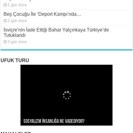
1 gün önce
Beş Çocuğu İle ‘Deport Kampı’nda…
2 gün önce
İsviçre’nin İade Ettiği Bahar Yalçınkaya Türkiye’de
Tutuklandı
3 gün önce
UFUK TURU
ROJAVA: Rehavete Kapılan Bir Devrimin Hazin
ROJAVA: Rehavete Kapılan Bir Devrimin Hazin
Rojava: Rehavete Kapılan Bir Devrimin Hazin
Sosyalizm İnsanlığa Ne Vadediyor?
Gerileyişi -III
Gerileyişi -II
Gerileyişi*
Rojava Devrimi İçin Yangın Alarmı