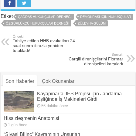
Etiket
ÇAĞDAŞ HUKUKÇULAR DERNEĞI
DEMOKRASI İÇIN HUKUKÇULAR
ÖZGÜRLÜKÇÜ HUKUKÇULAR DERNEĞI
ZÜLEYHA GÜLÜM
Önceki
Tahliye edilen HHB avukatları 24
saat sonra itirazla yeniden
tutukladı!
Sonraki
Cargill direnişçilerini Flormar
direnişçileri karşıladı
Son Haberler
Çok Okunanlar
Kayapınar’a JES Projesi için Jandarma
Eşliğinde İş Makineleri Girdi
56 dakika önce
Hissizleşmenin Anatomisi
1 gün önce
“Siyasi Bilinç” Kavramının Unsurları