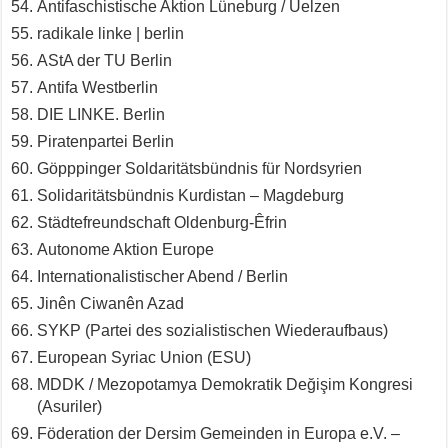
Antifaschistische Aktion Lüneburg / Uelzen
radikale linke | berlin
AStA der TU Berlin
Antifa Westberlin
DIE LINKE. Berlin
Piratenpartei Berlin
Göpppinger Soldaritätsbündnis für Nordsyrien
Solidaritätsbündnis Kurdistan – Magdeburg
Städtefreundschaft Oldenburg-Êfrin
Autonome Aktion Europe
Internationalistischer Abend / Berlin
Jinên Ciwanên Azad
SYKP (Partei des sozialistischen Wiederaufbaus)
European Syriac Union (ESU)
MDDK / Mezopotamya Demokratik Değişim Kongresi
(Asuriler)
Föderation der Dersim Gemeinden in Europa e.V. –