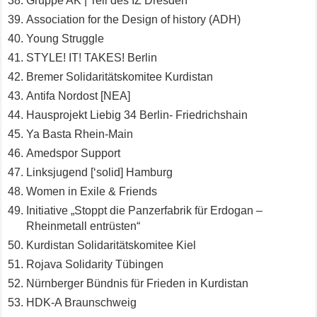
Gruppe AK | Teil des IZ Dresden
Association for the Design of history (ADH)
Young Struggle
STYLE! IT! TAKES! Berlin
Bremer Solidaritätskomitee Kurdistan
Antifa Nordost [NEA]
Hausprojekt Liebig 34 Berlin- Friedrichshain
Ya Basta Rhein-Main
Amedspor Support
Linksjugend [‘solid] Hamburg
Women in Exile & Friends
Initiative „Stoppt die Panzerfabrik für Erdogan –
Rheinmetall entrüsten“
Kurdistan Solidaritätskomitee Kiel
Rojava Solidarity Tübingen
Nürnberger Bündnis für Frieden in Kurdistan
HDK-A Braunschweig