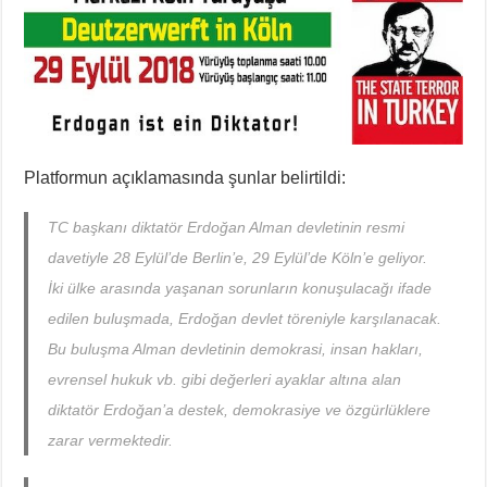
Platformun açıklamasında şunlar belirtildi:
TC başkanı diktatör Erdoğan Alman devletinin resmi
davetiyle 28 Eylül’de Berlin’e, 29 Eylül’de Köln’e geliyor.
İki ülke arasında yaşanan sorunların konuşulacağı ifade
edilen buluşmada, Erdoğan devlet töreniyle karşılanacak.
Bu buluşma Alman devletinin demokrasi, insan hakları,
evrensel hukuk vb. gibi değerleri ayaklar altına alan
diktatör Erdoğan’a destek, demokrasiye ve özgürlüklere
zarar vermektedir.