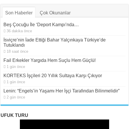
Son Haberler
Çok Okunanlar
Beş Çocuğu İle ‘Deport Kampı’nda…
36 dakika önce
İsviçre’nin İade Ettiği Bahar Yalçınkaya Türkiye’de
Tutuklandı
18 saat önce
Fail Erkekler Yargıda Hem Suçlu Hem Güçlü!
1 gün önce
KORTEKS İşçileri 20 Yıllık Sultaya Karşı Çıkıyor
1 gün önce
Lenin: “Engels’in Yaşamı Her İşçi Tarafından Bilinmelidir”
2 gün önce
UFUK TURU