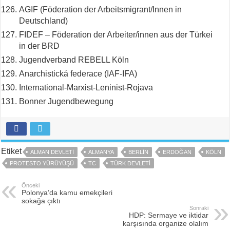
AGIF (Föderation der Arbeitsmigrant/Innen in
Deutschland)
FIDEF – Föderation der Arbeiter/innen aus der Türkei
in der BRD
Jugendverband REBELL Köln
Anarchistická federace (IAF-IFA)
International-Marxist-Leninist-Rojava
Bonner Jugendbewegung
Etiket
ALMAN DEVLETI
ALMANYA
BERLIN
ERDOĞAN
KÖLN
PROTESTO YÜRÜYÜŞÜ
TC
TÜRK DEVLETI
Önceki
Polonya’da kamu emekçileri
sokağa çıktı
Sonraki
HDP: Sermaye ve iktidar
karşısında organize olalım