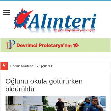
Doruk Madencilik İşçileri Bu Gözü Dönmüş
Oğlunu okula götürürken
öldürüldü