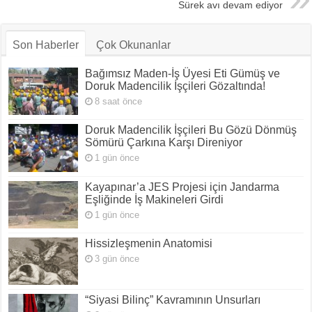
Sürek avı devam ediyor
Son Haberler
Çok Okunanlar
Bağımsız Maden-İş Üyesi Eti Gümüş ve
Doruk Madencilik İşçileri Gözaltında!
8 saat önce
Doruk Madencilik İşçileri Bu Gözü Dönmüş
Sömürü Çarkına Karşı Direniyor
1 gün önce
Kayapınar’a JES Projesi için Jandarma
Eşliğinde İş Makineleri Girdi
1 gün önce
Hissizleşmenin Anatomisi
3 gün önce
“Siyasi Bilinç” Kavramının Unsurları