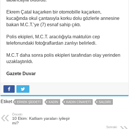
Ekrem Çatal kaçarken bir otomobille kaçarken,
kucağında okul çantasıyla korku dolu gözlerle annesine
bakan M.C.T.’ye (7) esnaf sahip çıktı.
Polis ekipleri, M.C.T. aracılığıyla maktulün cep
telefonundaki fotoğraflardan zanlıyı belirledi.
M.C.T daha sonra polis ekipleri tarafından olay yerinden
uzaklaştırıldı.
Gazete Duvar
Etiket
ERKEK ŞIDDETI
KADIN
KADIN CINAYETI
SALDIRI
Önceki
10 Ekim: Katliam yaraları iyileşir
mi?
Sonraki