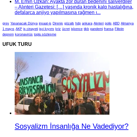
M. Emin Özkan: Ayakta zor duran bedenini salıverdiler
– Alınteri Gazetesi: […] yaşında kronik kalp hastalığına,
defalarca anjiyo yapılmasına rağmen ı...
grev
Yaşanacak Dünya
inşaat-iş
Direniş
gözaltı
hdp
ankara
Alınteri
polis
ABD
Almanya
1 mayıs
AKP
iş cinayeti
işçi kıyımı
kriz
ücret
işkence
tikb
pandemi
fransa
Filistin
deprem
koronavirüs
toplu sözleşme
UFUK TURU
Sosyalizm İnsanlığa Ne Vadediyor?