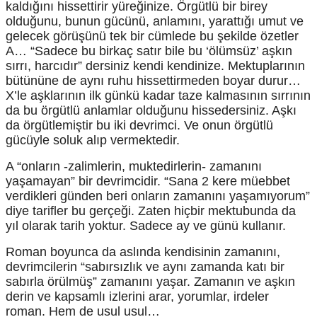
kaldığını hissettirir yüreğinize. Örgütlü bir birey
olduğunu, bunun gücünü, anlamını, yarattığı umut ve
gelecek görüşünü tek bir cümlede bu şekilde özetler
A… “Sadece bu birkaç satır bile bu ‘ölümsüz’ aşkın
sırrı, harcıdır” dersiniz kendi kendinize. Mektuplarının
bütününe de aynı ruhu hissettirmeden boyar durur…
X’le aşklarının ilk günkü kadar taze kalmasının sırrının
da bu örgütlü anlamlar olduğunu hissedersiniz. Aşkı
da örgütlemiştir bu iki devrimci. Ve onun örgütlü
gücüyle soluk alıp vermektedir.
A “onların -zalimlerin, muktedirlerin- zamanını
yaşamayan” bir devrimcidir. “Sana 2 kere müebbet
verdikleri günden beri onların zamanını yaşamıyorum”
diye tarifler bu gerçeği. Zaten hiçbir mektubunda da
yıl olarak tarih yoktur. Sadece ay ve günü kullanır.
Roman boyunca da aslında kendisinin zamanını,
devrimcilerin “sabırsızlık ve aynı zamanda katı bir
sabırla örülmüş” zamanını yaşar. Zamanın ve aşkın
derin ve kapsamlı izlerini arar, yorumlar, irdeler
roman. Hem de usul usul…