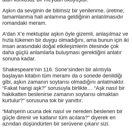
Aşkın da sevginin de bitimsiz bir yenilenme, üretme,
tamamlanma hali anlamına geldiğinin anlatılmasıdır
romandaki meram.
A’dan X’e mektuplar aşkın öyle gizemli, anlaşılmaz ve
hızla tükenen bir duygu olmadığını, ama bunun için iki
insan arasındaki doğal etkileşimlerin ötesinde çok
daha güçlü anlamlarla buluşması gerektiğini anlatır
sonuna kadar.
Shakespeare’nin 116. Sone’sinden bir alıntıyla
başlayan kitabın tüm meramı da o sonede denildiği
gibi, aşkın zamanın soytarısı olmadığını anlatmaktır.
“Fakat hangi aşk?” sorusuyla birlikte… “Aşk nasıl bir
hakikatten beslenirse zamanın soytarısı olmaktan
kurtulur?” sorusuna tok bir yanıttır.
Mahşerin ucuna dek nasıl ve nereden beslenen bir
“
güçle direnir ve katlanır tüm acılara?” diyerek en
azından düşündürten bir serüvene çıkarır sizi.