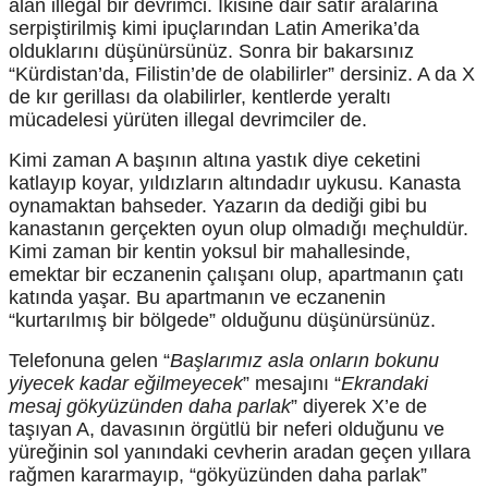
alan illegal bir devrimci. İkisine dair satır aralarına
serpiştirilmiş kimi ipuçlarından Latin Amerika’da
olduklarını düşünürsünüz. Sonra bir bakarsınız
“Kürdistan’da, Filistin’de de olabilirler” dersiniz. A da X
de kır gerillası da olabilirler, kentlerde yeraltı
mücadelesi yürüten illegal devrimciler de.
Kimi zaman A başının altına yastık diye ceketini
katlayıp koyar, yıldızların altındadır uykusu. Kanasta
oynamaktan bahseder. Yazarın da dediği gibi bu
kanastanın gerçekten oyun olup olmadığı meçhuldür.
Kimi zaman bir kentin yoksul bir mahallesinde,
emektar bir eczanenin çalışanı olup, apartmanın çatı
katında yaşar. Bu apartmanın ve eczanenin
“kurtarılmış bir bölgede” olduğunu düşünürsünüz.
Telefonuna gelen “
Başlarımız asla onların bokunu
yiyecek kadar eğilmeyecek
” mesajını “
Ekrandaki
mesaj gökyüzünden daha parlak
” diyerek X’e de
taşıyan A, davasının örgütlü bir neferi olduğunu ve
yüreğinin sol yanındaki cevherin aradan geçen yıllara
rağmen kararmayıp, “gökyüzünden daha parlak”