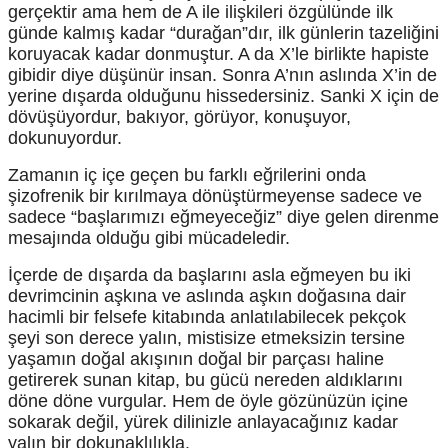
gerçektir ama hem de A ile ilişkileri özgülünde ilk
günde kalmış kadar “durağan”dır, ilk günlerin tazeliğini
koruyacak kadar donmuştur. A da X’le birlikte hapiste
gibidir diye düşünür insan. Sonra A’nın aslında X’in de
yerine dışarda olduğunu hissedersiniz. Sanki X için de
dövüşüyordur, bakıyor, görüyor, konuşuyor,
dokunuyordur.
Zamanın iç içe geçen bu farklı eğrilerini onda
şizofrenik bir kırılmaya dönüştürmeyense sadece ve
sadece “başlarımızı eğmeyeceğiz” diye gelen direnme
mesajında olduğu gibi mücadeledir.
İçerde de dışarda da başlarını asla eğmeyen bu iki
devrimcinin aşkına ve aslında aşkın doğasına dair
hacimli bir felsefe kitabında anlatılabilecek pekçok
şeyi son derece yalın, mistisize etmeksizin tersine
yaşamın doğal akışının doğal bir parçası haline
getirerek sunan kitap, bu gücü nereden aldıklarını
döne döne vurgular. Hem de öyle gözünüzün içine
sokarak değil, yürek dilinizle anlayacağınız kadar
yalın bir dokunaklılıkla.