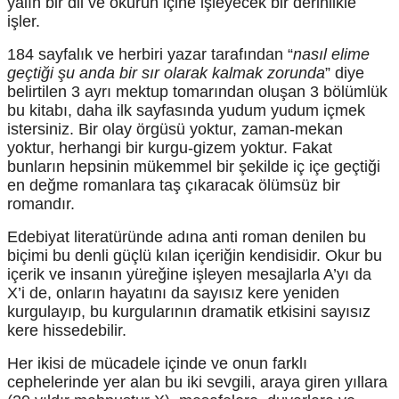
yalın bir dil ve okurun içine işleyecek bir derinlikle
işler.
184 sayfalık ve herbiri yazar tarafından “
nasıl elime
geçtiği şu anda bir sır olarak kalmak zorunda
” diye
belirtilen 3 ayrı mektup tomarından oluşan 3 bölümlük
bu kitabı, daha ilk sayfasında yudum yudum içmek
istersiniz. Bir olay örgüsü yoktur, zaman-mekan
yoktur, herhangi bir kurgu-gizem yoktur. Fakat
bunların hepsinin mükemmel bir şekilde iç içe geçtiği
en değme romanlara taş çıkaracak ölümsüz bir
romandır.
Edebiyat literatüründe adına anti roman denilen bu
biçimi bu denli güçlü kılan içeriğin kendisidir. Okur bu
içerik ve insanın yüreğine işleyen mesajlarla A’yı da
X’i de, onların hayatını da sayısız kere yeniden
kurgulayıp, bu kurgularının dramatik etkisini sayısız
kere hissedebilir.
Her ikisi de mücadele içinde ve onun farklı
cephelerinde yer alan bu iki sevgili, araya giren yıllara