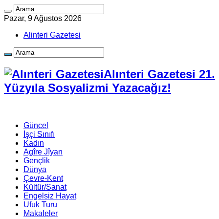
Pazar, 9 Ağustos 2026
Alinteri Gazetesi
Alınteri Gazetesi 21.
Yüzyıla Sosyalizmi Yazacağız!
Güncel
İşçi Sınıfı
Kadın
Agîre Jîyan
Gençlik
Dünya
Çevre-Kent
Kültür/Sanat
Engelsiz Hayat
Ufuk Turu
Makaleler