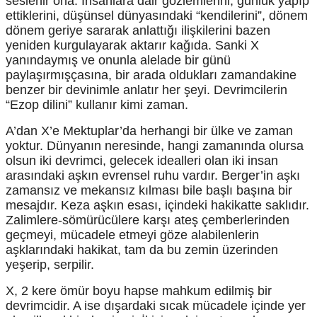
seslenir ona. İnsanlara dair gözlemlerini, günlük yapıp
ettiklerini, düşünsel dünyasındaki “kendilerini”, dönem
dönem geriye sararak anlattığı ilişkilerini bazen
yeniden kurgulayarak aktarır kağıda. Sanki X
yanındaymış ve onunla alelade bir günü
paylaşırmışçasına, bir arada oldukları zamandakine
benzer bir devinimle anlatır her şeyi. Devrimcilerin
“Ezop dilini” kullanır kimi zaman.
A’dan X’e Mektuplar’da herhangi bir ülke ve zaman
yoktur. Dünyanın neresinde, hangi zamanında olursa
olsun iki devrimci, gelecek idealleri olan iki insan
arasındaki aşkın evrensel ruhu vardır. Berger’in aşkı
zamansız ve mekansız kılması bile başlı başına bir
mesajdır. Keza aşkın esası, içindeki hakikatte saklıdır.
Zalimlere-sömürücülere karşı ateş çemberlerinden
geçmeyi, mücadele etmeyi göze alabilenlerin
aşklarındaki hakikat, tam da bu zemin üzerinden
yeşerip, serpilir.
X, 2 kere ömür boyu hapse mahkum edilmiş bir
devrimcidir. A ise dışardaki sıcak mücadele içinde yer