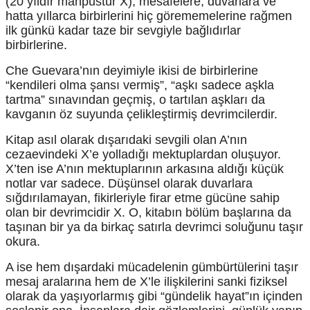
(20 yıldır mahpustur X), mesafelere, duvarlara ve
hatta yıllarca birbirlerini hiç görememelerine rağmen
ilk günkü kadar taze bir sevgiyle bağlıdırlar
birbirlerine.
Che Guevara’nın deyimiyle ikisi de birbirlerine
“kendileri olma şansı vermiş”, “aşkı sadece aşkla
tartma” sınavından geçmiş, o tartılan aşkları da
kavganın öz suyunda çelikleştirmiş devrimcilerdir.
Kitap asıl olarak dışarıdaki sevgili olan A’nın
cezaevindeki X’e yolladığı mektuplardan oluşuyor.
X’ten ise A’nın mektuplarının arkasına aldığı küçük
notlar var sadece. Düşünsel olarak duvarlara
sığdırılamayan, fikirleriyle firar etme gücüne sahip
olan bir devrimcidir X. O, kitabın bölüm başlarına da
taşınan bir ya da birkaç satırla devrimci soluğunu taşır
okura.
A ise hem dışardaki mücadelenin gümbürtülerini taşır
mesaj aralarına hem de X’le ilişkilerini sanki fiziksel
olarak da yaşıyorlarmış gibi “gündelik hayat”ın içinden