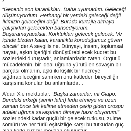
Gecenin son karanlıkları. Daha uyumadım. Geleceği
“
düşünüyordum. Herhangi bir yerdeki geleceği değil.
İkimizin geleceğini değil. Burada kürtajla almaya
çalıştıkları gelecekten bahsediyorum.
Başaramayacaklar. Korktukları gelecek gelecek. Ve
içinde bizden kalan, karanlıkta koruduğumuz güven
olacak
” der A sevgilisine. Dünyayı, insanı, toplumsal
hayatı, aşkın içeriğini dönüştürebilecek kudret bu
sözlerdeki duruştadır, anlamlardadır zaten. Örgütlü
mücadelenin, bir ideal uğruna yürütülen savaşın bir
parçası olmanın, aşkı iki kişilik bir hücreye
sığdırabileceğini sanırken onu katleden bireyciliğin
karşısına konulan bu anlamlarda…
A’dan X’e mektuplar, “
Başka zamanlar, mi Giapo,
Bendeki erkeği (senin lafın) feda etmeye ve uzun
zaman önce tek kelime etmeden çekip giden orospu
adalet uğruna savaşırken ölmeye hazır oluyorum!”
sözlerindeki kadar güçlü bir gelecek tutkusu, zulme-
sömürü ve her türlü eşitsizliğe karşı bu tutkudan güç
alan korkusuz bir meydan okuyuştur.