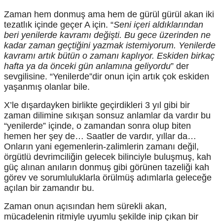
Zaman hem donmuş ama hem de gürül gürül akan iki
tezatlık içinde geçer A için. “
Seni içeri aldıklarından
beri yenilerde kavramı değişti. Bu gece üzerinden ne
kadar zaman geçtiğini yazmak istemiyorum. Yenilerde
kavramı artık bütün o zamanı kaplıyor. Eskiden birkaç
hafta ya da önceki gün anlamına geliyordu
” der
sevgilisine. “Yenilerde”dir onun için artık çok eskiden
yaşanmış olanlar bile.
X’le dışardayken birlikte geçirdikleri 3 yıl gibi bir
zaman dilimine sıkışan sonsuz anlamlar da vardır bu
“yenilerde” içinde, o zamandan sonra olup biten
hemen her şey de… Saatler de vardır, yıllar da…
Onların yani egemenlerin-zalimlerin zamanı değil,
örgütlü devrimciliğin gelecek bilinciyle buluşmuş, kah
güç alınan anıların donmuş gibi görünen tazeliği kah
görev ve sorumluluklarla örülmüş adımlarla geleceğe
açılan bir zamandır bu.
Zaman onun açısından hem sürekli akan,
mücadelenin ritmiyle uyumlu şekilde inip çıkan bir