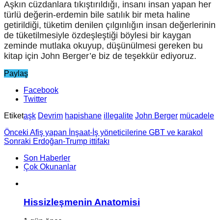
Aşkın cüzdanlara tıkıştırıldığı, insanı insan yapan her
türlü değerin-erdemin bile satılık bir meta haline
getirildiği, tüketim denilen çılgınlığın insan değerlerinin
de tüketilmesiyle özdeşleştiği böylesi bir kaygan
zeminde mutlaka okuyup, düşünülmesi gereken bu
kitap için John Berger’e biz de teşekkür ediyoruz.
Paylaş
Facebook
Twitter
Etiket
aşk
Devrim
hapishane
illegalite
John Berger
mücadele
Önceki
Afiş yapan İnşaat-İş yöneticilerine GBT ve karakol
Sonraki
Erdoğan-Trump ittifakı
Son Haberler
Çok Okunanlar
Hissizleşmenin Anatomisi