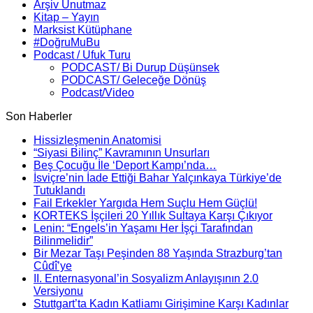
Arşiv Unutmaz
Kitap – Yayın
Marksist Kütüphane
#DoğruMuBu
Podcast / Ufuk Turu
PODCAST/ Bi Durup Düşünsek
PODCAST/ Geleceğe Dönüş
Podcast/Video
Son Haberler
Hissizleşmenin Anatomisi
“Siyasi Bilinç” Kavramının Unsurları
Beş Çocuğu İle ‘Deport Kampı’nda…
İsviçre’nin İade Ettiği Bahar Yalçınkaya Türkiye’de
Tutuklandı
Fail Erkekler Yargıda Hem Suçlu Hem Güçlü!
KORTEKS İşçileri 20 Yıllık Sultaya Karşı Çıkıyor
Lenin: “Engels’in Yaşamı Her İşçi Tarafından
Bilinmelidir”
Bir Mezar Taşı Peşinden 88 Yaşında Strazburg’tan
Cûdî’ye
II. Enternasyonal’in Sosyalizm Anlayışının 2.0
Versiyonu
Stuttgart’ta Kadın Katliamı Girişimine Karşı Kadınlar