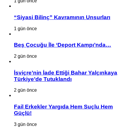
1 gün önce
“Siyasi Bilinç” Kavramının Unsurları
1 gün önce
Beş Çocuğu İle ‘Deport Kampı’nda…
2 gün önce
İsviçre’nin İade Ettiği Bahar Yalçınkaya
Türkiye’de Tutuklandı
2 gün önce
Fail Erkekler Yargıda Hem Suçlu Hem
Güçlü!
3 gün önce