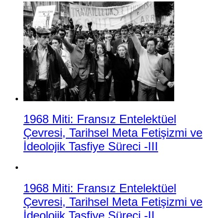
1968 Miti: Fransız Entelektüel
Çevresi, Tarihsel Meta Fetişizmi ve
İdeolojik Tasfiye Süreci -III
1968 Miti: Fransız Entelektüel
Çevresi, Tarihsel Meta Fetişizmi ve
İdeolojik Tasfiye Süreci -II