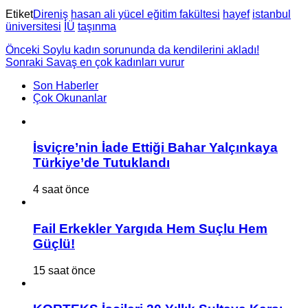
Etiket
Direniş
hasan ali yücel eğitim fakültesi
hayef
istanbul
üniversitesi
İÜ
taşınma
Önceki
Soylu kadın sorununda da kendilerini akladı!
Sonraki
Savaş en çok kadınları vurur
Son Haberler
Çok Okunanlar
İsviçre’nin İade Ettiği Bahar Yalçınkaya
Türkiye’de Tutuklandı
4 saat önce
Fail Erkekler Yargıda Hem Suçlu Hem
Güçlü!
15 saat önce