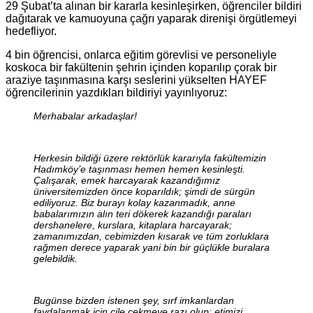
29 Şubat’ta alınan bir kararla kesinleşirken, öğrenciler bildiri
dağıtarak ve kamuoyuna çağrı yaparak direnişi örgütlemeyi
hedefliyor.
4 bin öğrencisi, onlarca eğitim görevlisi ve personeliyle
koskoca bir fakültenin şehrin içinden koparılıp çorak bir
araziye taşınmasına karşı seslerini yükselten HAYEF
öğrencilerinin yazdıkları bildiriyi yayınlıyoruz:
Merhabalar arkadaşlar!
Herkesin bildiği üzere rektörlük kararıyla fakültemizin
Hadımköy’e taşınması hemen hemen kesinleşti.
Çalışarak, emek harcayarak kazandığımız
üniversitemizden önce koparıldık; şimdi de sürgün
ediliyoruz. Biz burayı kolay kazanmadık, anne
babalarımızın alın teri dökerek kazandığı paraları
dershanelere, kurslara, kitaplara harcayarak;
zamanımızdan, cebimizden kısarak ve tüm zorluklara
rağmen derece yaparak yani bin bir güçlükle buralara
gelebildik.
Bugünse bizden istenen şey, sırf imkanlardan
faydalanmak için çile çekmeye razı olup; etimizi