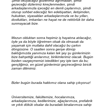
Şimdi okuyacağız gözlerimiz ağrımadan, şimdi
gezeceğiz dizlerimiz kireçlenmeden, şimdi
arkadaşlarımızla içeceğiz en demli çaylarımızı, şimdi
oturup sohbet edeceğiz fen edebiyattan, iletişimden,
hukuktan, siyasaldan arkadaşlarımızla ve bu yılları,
dostlukları, imkanları ne hayat ne de rektörlük bir daha
sunmayacak bize.
Mezun olduktan sonra hepimiz iş hayatına atılacağız,
öyle ya da böyle öğretmen olsak da olmasak da
yaşamak için mutlaka dahil olacağız bu çarkın
döngüsüne. O saatten sonra geriye dönüp
baktığımızda yanımıza kalan tek şey şu günlerimizin
bize bahşettiği anılarımız, birikimlerimiz olacak. Bugün
bizden vazgeçmemizi istedikleri şey işte tam da bu;
gençliğimiz, en güzel günlerimizi geçireceğimiz biricik
zaman dilimimiz.
Bizler bugün burada hakkımız olana sahip çıkıyoruz!
Üniversitemize, fakültemize, hocalarımıza,
arkadaşlarımıza, kedilerimize, ağaçlarımıza, prefabrik
ve yıkık dökük olsalar da buradaki binalarımıza sahip