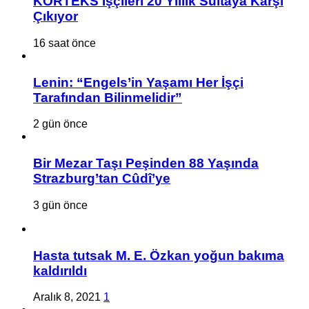
KORTEKS İşçileri 20 Yıllık Sultaya Karşı
Çıkıyor
16 saat önce
Lenin: “Engels’in Yaşamı Her İşçi
Tarafından Bilinmelidir”
2 gün önce
Bir Mezar Taşı Peşinden 88 Yaşında
Strazburg’tan Cûdî’ye
3 gün önce
Hasta tutsak M. E. Özkan yoğun bakıma
kaldırıldı
Aralık 8, 2021
1