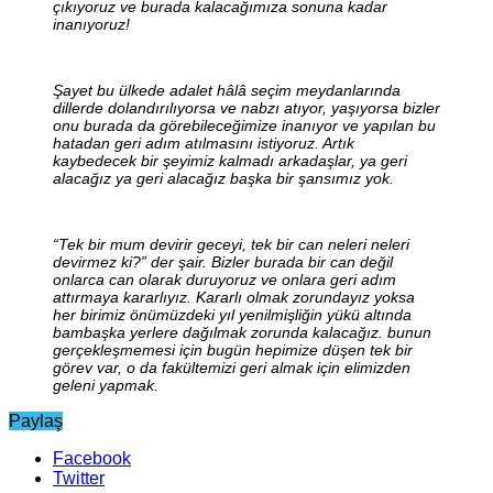
çıkıyoruz ve burada kalacağımıza sonuna kadar
inanıyoruz!
Şayet bu ülkede adalet hâlâ seçim meydanlarında
dillerde dolandırılıyorsa ve nabzı atıyor, yaşıyorsa bizler
onu burada da görebileceğimize inanıyor ve yapılan bu
hatadan geri adım atılmasını istiyoruz. Artık
kaybedecek bir şeyimiz kalmadı arkadaşlar, ya geri
alacağız ya geri alacağız başka bir şansımız yok.
“Tek bir mum devirir geceyi, tek bir can neleri neleri
devirmez ki?” der şair. Bizler burada bir can değil
onlarca can olarak duruyoruz ve onlara geri adım
attırmaya kararlıyız. Kararlı olmak zorundayız yoksa
her birimiz önümüzdeki yıl yenilmişliğin yükü altında
bambaşka yerlere dağılmak zorunda kalacağız. bunun
gerçekleşmemesi için bugün hepimize düşen tek bir
görev var, o da fakültemizi geri almak için elimizden
geleni yapmak.
Paylaş
Facebook
Twitter