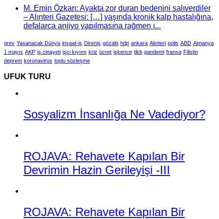
M. Emin Özkan: Ayakta zor duran bedenini salıverdiler
– Alınteri Gazetesi: […] yaşında kronik kalp hastalığına,
defalarca anjiyo yapılmasına rağmen ı...
grev
Yaşanacak Dünya
inşaat-iş
Direniş
gözaltı
hdp
ankara
Alınteri
polis
ABD
Almanya
1 mayıs
AKP
iş cinayeti
işçi kıyımı
kriz
ücret
işkence
tikb
pandemi
fransa
Filistin
deprem
koronavirüs
toplu sözleşme
UFUK TURU
Sosyalizm İnsanlığa Ne Vadediyor?
ROJAVA: Rehavete Kapılan Bir
Devrimin Hazin Gerileyişi -III
ROJAVA: Rehavete Kapılan Bir