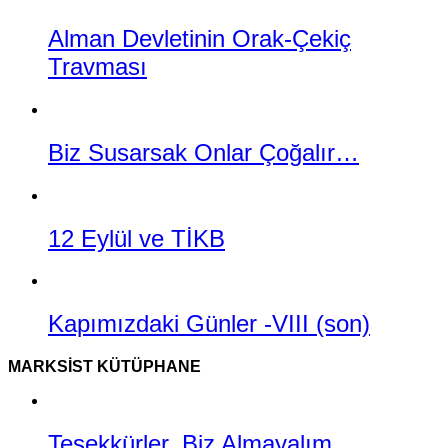
Alman Devletinin Orak-Çekiç
Travması
Biz Susarsak Onlar Çoğalır…
12 Eylül ve TİKB
Kapımızdaki Günler -VIII (son)
MARKSIST KÜTÜPHANE
Teşekkürler, Biz Almayalım