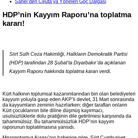
Sahel’den Ceuta’ya Yönelen Göç Dalgası
HDP’nin Kayyım Raporu’na toplatma
kararı!
Siirt Sulh Ceza Hakimliği, Halkların Demokratik Partisi
(HDP) tarafından 28 Şubat’ta Diyarbakır’da açıklanan
Kayyım Raporu hakkında toplatma kararı verdi.
Kürt halkının toplumsal kazanımlarından biri olan belediyeleri
kayyum yoluyla gasp eden AKP’li devlet, 31 Mart sonrasında
da kayyumların zeminin hazırlarken; diğer taraftan onların
Kürt çocuklarının bile diline düşmüş kayırmacı,
usulsüzlüklerle dolu pratiğinin dile getirilmesi karşısında da
tahammülsüz. Bu tahammülsüzlük HDP’nin kayyım
raporunun toplatılmasına yansıdı.
Mezopotamya Ajansı’nın haberine göre, Siirt Cumhuriyet