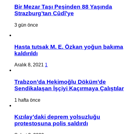
Bir Mezar Taşı Peşinden 88 Yaşında
Strazburg’tan Cûdî’ye
3 gün önce
Hasta tutsak M. E. Özkan yoğun bakıma
kaldırıldı
Aralık 8, 2021
1
Trabzon’da Hekimoğlu Döküm’de
Sendikalaşan İşçiyi Kaçırmaya Çalıştılar
1 hafta önce
Kızılay’daki deprem yolsuzluğu
protestosuna polis saldırdı