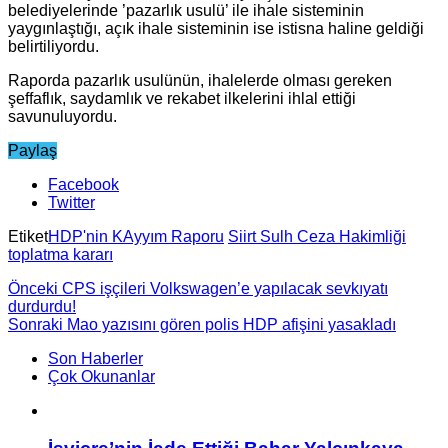
belediyelerinde ’pazarlık usulü’ ile ihale sisteminin
yaygınlaştığı, açık ihale sisteminin ise istisna haline geldiği
belirtiliyordu.
Raporda pazarlık usulünün, ihalelerde olması gereken
şeffaflık, saydamlık ve rekabet ilkelerini ihlal ettiği
savunuluyordu.
Paylaş
Facebook
Twitter
Etiket
HDP'nin KAyyım Raporu
Siirt Sulh Ceza Hakimliği
toplatma kararı
Önceki
CPS işçileri Volkswagen’e yapılacak sevkıyatı
durdurdu!
Sonraki
Mao yazısını gören polis HDP afişini yasakladı
Son Haberler
Çok Okunanlar