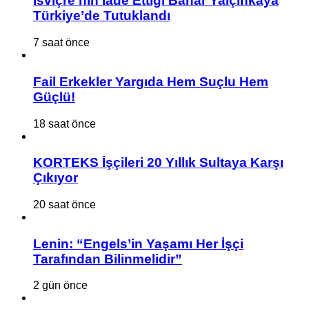
İsviçre’nin İade Ettiği Bahar Yalçınkaya
Türkiye’de Tutuklandı
7 saat önce
Fail Erkekler Yargıda Hem Suçlu Hem
Güçlü!
18 saat önce
KORTEKS İşçileri 20 Yıllık Sultaya Karşı
Çıkıyor
20 saat önce
Lenin: “Engels’in Yaşamı Her İşçi
Tarafından Bilinmelidir”
2 gün önce