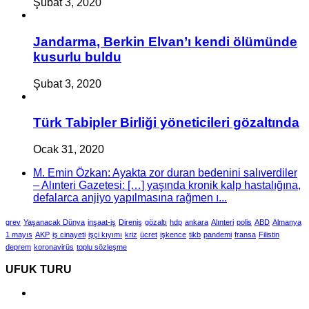
Şubat 3, 2020
Jandarma, Berkin Elvan’ı kendi ölümünde
kusurlu buldu
Şubat 3, 2020
Türk Tabipler Birliği yöneticileri gözaltında
Ocak 31, 2020
M. Emin Özkan: Ayakta zor duran bedenini salıverdiler
– Alınteri Gazetesi: […] yaşında kronik kalp hastalığına,
defalarca anjiyo yapılmasına rağmen ı...
grev
Yaşanacak Dünya
inşaat-iş
Direniş
gözaltı
hdp
ankara
Alınteri
polis
ABD
Almanya
1 mayıs
AKP
iş cinayeti
işçi kıyımı
kriz
ücret
işkence
tikb
pandemi
fransa
Filistin
deprem
koronavirüs
toplu sözleşme
UFUK TURU