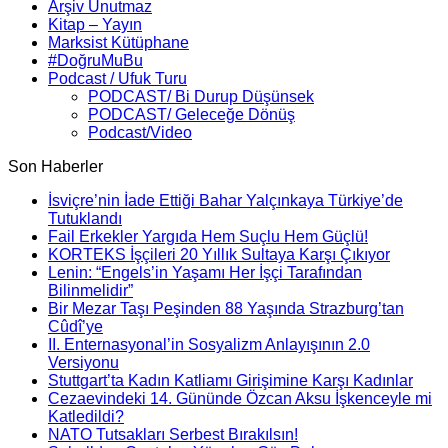
Arşiv Unutmaz
Kitap – Yayın
Marksist Kütüphane
#DoğruMuBu
Podcast / Ufuk Turu
PODCAST/ Bi Durup Düşünsek
PODCAST/ Geleceğe Dönüş
Podcast/Video
Son Haberler
İsviçre’nin İade Ettiği Bahar Yalçınkaya Türkiye’de
Tutuklandı
Fail Erkekler Yargıda Hem Suçlu Hem Güçlü!
KORTEKS İşçileri 20 Yıllık Sultaya Karşı Çıkıyor
Lenin: “Engels’in Yaşamı Her İşçi Tarafından
Bilinmelidir”
Bir Mezar Taşı Peşinden 88 Yaşında Strazburg’tan
Cûdî’ye
II. Enternasyonal’in Sosyalizm Anlayışının 2.0
Versiyonu
Stuttgart’ta Kadın Katliamı Girişimine Karşı Kadınlar
Cezaevindeki 14. Gününde Özcan Aksu İşkenceyle mi
Katledildi?
NATO Tutsakları Serbest Bırakılsın!