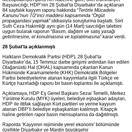
Başsavcılığı, HDP’nin 28 Şubat’ta Diyarbakır’da açıklanan
84 sayfalık kayyım raporu hakkında “
Terörle Mücadele
Kanunu”nun 7/2’inci maddesi kapsamında “Örgüt
propagandası yapmak
” iddiasıyla soruşturma başlattı. Siirt
Sulh Ceza Hakimliği aynı gün (14 Mart) savcılığın talebini
uygun bularak raporun “
Basım, dağıtım ve satış yasağı
getirilmesine, el konulmasına ve toplatılmasına
” karar verdi.
28 Şubat’ta açıklanmıştı
Halkların Demokratik Partisi (HDP), 28 Şubat’ta
Diyarbakır’da, 15 Temmuz darbe girişimi ardından ilan edilen
Olağanüstü Hal (OHAL) kapsamında çıkarılan Kanun
Hükmünde Kararnamelerle (KHK) Demokratik Bölgeler
Partisi belediyelerine atanan kayyımlarla ilgili Türkçe ve
Kürtçe hazırladığı raporu bir basın toplantısı ile açıklamıştı.
Açıklamaya, HDP Eş Genel Başkanı Sezai Temelli, Merkez
Yürütme Kurulu (MYK) üyeleri, belediye eşbaşkan adayları,
HDP ile ittifak sağlayan Kürt partileri ve yerine kayyum
atanan DBP’li belediye eşbaşkanları katılmıştı. Kitapçık
haline getirilen rapor basın mensuplarına da dağıtılmıştı.
Raporda ‘Kayyımın rejiminde yerel ekonomi’ bölümünde
özellikle Diyarbakır ve Mardin büyükşehir