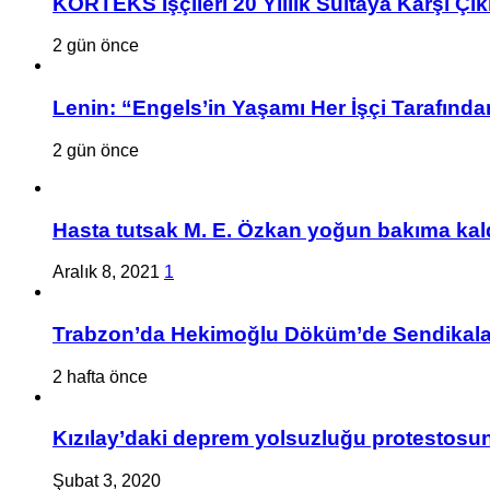
KORTEKS İşçileri 20 Yıllık Sultaya Karşı Çık
2 gün önce
Lenin: “Engels’in Yaşamı Her İşçi Tarafından
2 gün önce
Hasta tutsak M. E. Özkan yoğun bakıma kald
Aralık 8, 2021
1
Trabzon’da Hekimoğlu Döküm’de Sendikalaşa
2 hafta önce
Kızılay’daki deprem yolsuzluğu protestosuna
Şubat 3, 2020