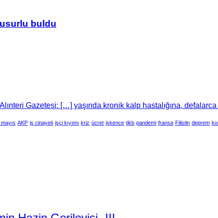
usurlu buldu
lınteri Gazetesi: […] yaşında kronik kalp hastalığına, defalarca
 mayıs
AKP
iş cinayeti
işçi kıyımı
kriz
ücret
işkence
tikb
pandemi
fransa
Filistin
deprem
ko
 Hazin Gerileyişi -III