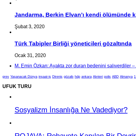
Jandarma, Berkin Elvan’ı kendi ölümünde k
Şubat 3, 2020
Türk Tabipler Birliği yöneticileri gözaltında
Ocak 31, 2020
M. Emin Özkan: Ayakta zor duran bedenini salıverdiler – A
grev
Yaşanacak Dünya
inşaat-iş
Direniş
gözaltı
hdp
ankara
Alınteri
polis
ABD
Almanya
1
UFUK TURU
Sosyalizm İnsanlığa Ne Vadediyor?
ROJAVA: Rehavete Kapılan Bir Devrimin