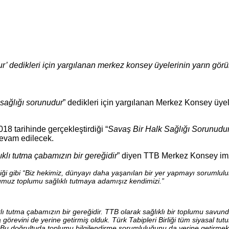
dur’ dedikleri için yargılanan merkez konsey üyelerinin yarın gör
 sağlığı sorunudur
” dedikleri için yargılanan Merkez Konsey üy
 tarihinde gerçekleştirdiği “
Savaş Bir Halk Sağlığı Sorunudu
evam edilecek.
klı tutma çabamızın bir gereğidir
” diyen TTB Merkez Konsey imza
ği gibi “Biz hekimiz, dünyayı daha yaşanılan bir yer yapmayı sorumluluk 
uğumuz toplumu sağlıklı tutmaya adamışız kendimizi.”
ı tutma çabamızın bir gereğidir. TTB olarak sağlıklı bir toplumu savun
örevini de yerine getirmiş olduk. Türk Tabipleri Birliği tüm siyasal t
 Bu doğrultuda toplumu bilgilendirme sorumluluğunu da yerine getirmekt