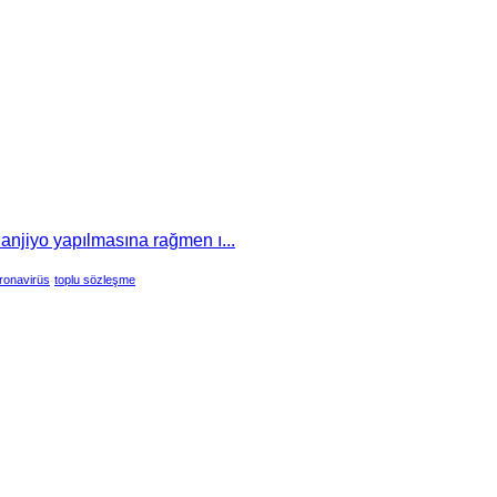
 anjiyo yapılmasına rağmen ı...
ronavirüs
toplu sözleşme