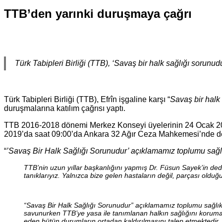
TTB’den yarınki duruşmaya çağrı
Türk Tabipleri Birliği (TTB), ‘Savaş bir halk sağlığı sorunu
Türk Tabipleri Birliği (TTB), Efrîn işgaline karşı “
Savaş bir halk
duruşmalarına katılım çağrısı yaptı.
TTB 2016-2018 dönemi Merkez Konseyi üyelerinin 24 Ocak 2018
2019’da saat 09:00’da Ankara 32 Ağır Ceza Mahkemesi’nde d
“
’Savaş Bir Halk Sağlığı Sorunudur’ açıklamamız toplumu sağlı
TTB’nin uzun yıllar başkanlığını yapmış Dr. Füsun Sayek’in dedi
tanıklarıyız. Yalnızca bize gelen hastaların değil, parçası old
“Savaş Bir Halk Sağlığı Sorunudur” açıklamamız toplumu sağlıkl
savunurken TTB’ye yasa ile tanımlanan halkın sağlığını koruma g
eden bütün durumların ortadan kaldırılmasını talep etmektedir.