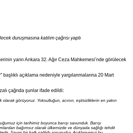
ülecek duruşmasına katılım çağrısı yaptı
elerinin yarın Ankara 32. Ağır Ceza Mahkemesi’nde görülecek
r
” başlıklı açıklama nedeniyle yargılanmalarına 20 Mart
lı çağrıda şunlar ifade edildi:
olarak görüyoruz. Yoksulluğun, acının, eşitsizliklerin en yakın
duğumuz için tarihimiz boyunca barışı savunduk. Barışı
utumlardan bağımsız olarak ülkemizde ve dünyada sağlığı tehdit
edir. Savaş bir halk sağlığı sorunudur. Açıklamamız bu