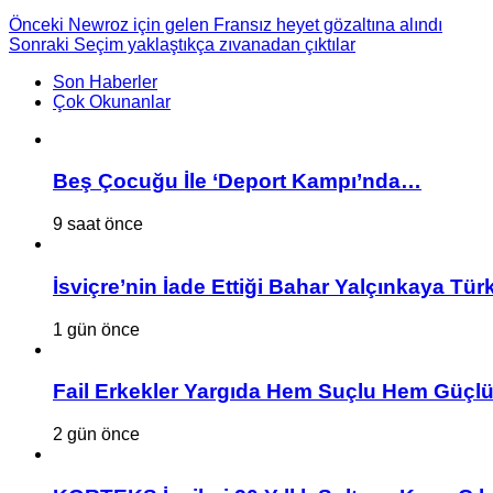
Önceki
Newroz için gelen Fransız heyet gözaltına alındı
Sonraki
Seçim yaklaştıkça zıvanadan çıktılar
Son Haberler
Çok Okunanlar
Beş Çocuğu İle ‘Deport Kampı’nda…
9 saat önce
İsviçre’nin İade Ettiği Bahar Yalçınkaya Tür
1 gün önce
Fail Erkekler Yargıda Hem Suçlu Hem Güçlü
2 gün önce