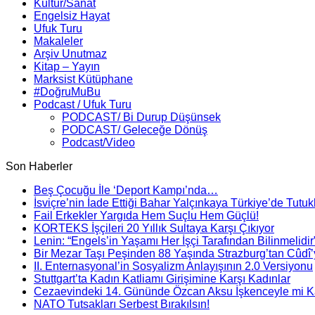
Kültür/Sanat
Engelsiz Hayat
Ufuk Turu
Makaleler
Arşiv Unutmaz
Kitap – Yayın
Marksist Kütüphane
#DoğruMuBu
Podcast / Ufuk Turu
PODCAST/ Bi Durup Düşünsek
PODCAST/ Geleceğe Dönüş
Podcast/Video
Son Haberler
Beş Çocuğu İle ‘Deport Kampı’nda…
İsviçre’nin İade Ettiği Bahar Yalçınkaya Türkiye’de Tutuk
Fail Erkekler Yargıda Hem Suçlu Hem Güçlü!
KORTEKS İşçileri 20 Yıllık Sultaya Karşı Çıkıyor
Lenin: “Engels’in Yaşamı Her İşçi Tarafından Bilinmelidir
Bir Mezar Taşı Peşinden 88 Yaşında Strazburg’tan Cûdî
II. Enternasyonal’in Sosyalizm Anlayışının 2.0 Versiyonu
Stuttgart’ta Kadın Katliamı Girişimine Karşı Kadınlar
Cezaevindeki 14. Gününde Özcan Aksu İşkenceyle mi Ka
NATO Tutsakları Serbest Bırakılsın!