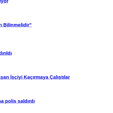
ıyor
 Bilinmelidir”
ırıldı
n İşçiyi Kaçırmaya Çalıştılar
 polis saldırdı