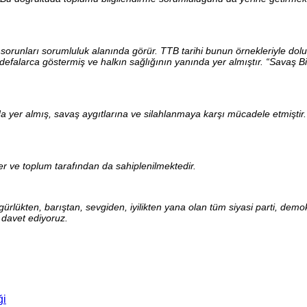
tüm sorunları sorumluluk alanında görür. TTB tarihi bunun örnekleriyle 
 defalarca göstermiş ve halkın sağlığının yanında yer almıştır. “Savaş 
nda yer almış, savaş aygıtlarına ve silahlanmaya karşı mücadele etmişti
r ve toplum tarafından da sahiplenilmektedir.
rlükten, barıştan, sevgiden, iyilikten yana olan tüm siyasi parti, demok
davet ediyoruz.
ği