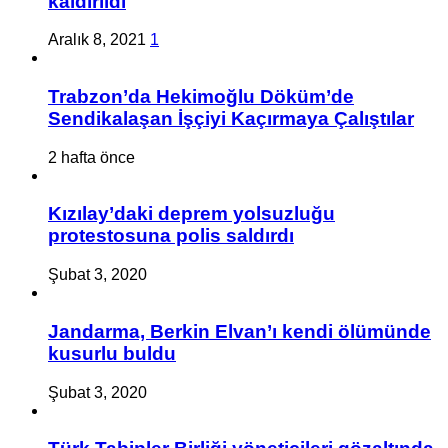
kaldırıldı
Aralık 8, 2021
1
Trabzon’da Hekimoğlu Döküm’de
Sendikalaşan İşçiyi Kaçırmaya Çalıştılar
2 hafta önce
Kızılay’daki deprem yolsuzluğu
protestosuna polis saldırdı
Şubat 3, 2020
Jandarma, Berkin Elvan’ı kendi ölümünde
kusurlu buldu
Şubat 3, 2020