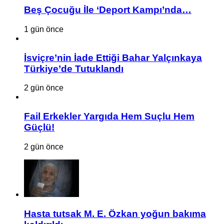
Beş Çocuğu İle ‘Deport Kampı’nda…
1 gün önce
İsviçre’nin İade Ettiği Bahar Yalçınkaya
Türkiye’de Tutuklandı
2 gün önce
Fail Erkekler Yargıda Hem Suçlu Hem
Güçlü!
2 gün önce
Hasta tutsak M. E. Özkan yoğun bakıma