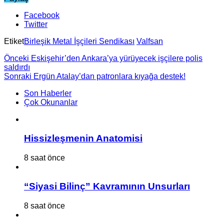
Facebook
Twitter
Etiket
Birleşik Metal İşçileri Sendikası
Valfsan
Önceki
Eskişehir’den Ankara’ya yürüyecek işçilere polis
saldırdı
Sonraki
Ergün Atalay’dan patronlara kıyağa destek!
Son Haberler
Çok Okunanlar
Hissizleşmenin Anatomisi
8 saat önce
“Siyasi Bilinç” Kavramının Unsurları
8 saat önce