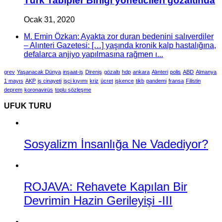
Türk Tabipler Birliği yöneticileri gözaltında
Ocak 31, 2020
M. Emin Özkan: Ayakta zor duran bedenini salıverdiler
– Alınteri Gazetesi: […] yaşında kronik kalp hastalığına,
defalarca anjiyo yapılmasına rağmen ı...
grev
Yaşanacak Dünya
inşaat-iş
Direniş
gözaltı
hdp
ankara
Alınteri
polis
ABD
Almanya
1 mayıs
AKP
iş cinayeti
işçi kıyımı
kriz
ücret
işkence
tikb
pandemi
fransa
Filistin
deprem
koronavirüs
toplu sözleşme
UFUK TURU
Sosyalizm İnsanlığa Ne Vadediyor?
ROJAVA: Rehavete Kapılan Bir
Devrimin Hazin Gerileyişi -III