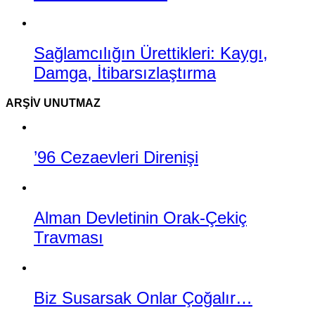
Sağlamcılığın Ürettikleri: Kaygı,
Damga, İtibarsızlaştırma
ARŞIV UNUTMAZ
’96 Cezaevleri Direnişi
Alman Devletinin Orak-Çekiç
Travması
Biz Susarsak Onlar Çoğalır…