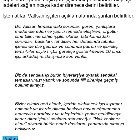
iadeleri sağlanıncaya kadar direneceklerini belirttiler.
İşten atılan Valfsan işçileri açıklamalarında şunları belirttiler:
Biz Valfsan firmasındaki sorunları gören, yanlışlara
müdahale eden ve yapıcı temelde eleştiren, örgütlü-
sınıf bilincine sahip işçiler olarak; fabrikamızdaki
sorunları, baskıları, tehditleri her defasında fabrika
içerisinde dile getirdik ve sonunda patron ve işbirlikçi
temsilciler eliyle hiçbir gerekçe gösterilmeden 10 öncü
işçi arkadaşımızla işimize son verildi.
Biz de sendika içi bütün hiyerarşiye uyarak sendikal
temaslarımızı yaptık ve sonunda fiili direnişe geçmiş
bulunmaktayız.
Bizler işimizi geri almak, içeride olabilecek işçi kıyımını
önlemek ve içerde olacak baskıya boyun eğmemeleri
amacıyla buradayız ve taleplerimiz yerine getirilinceye
kadar direnişimizi sonlandırmayacağız. “Hak verilmez
alınır” diyerek bütün emek dostlarını yanımızda olmaya
bekliyoruz.
Paylaş