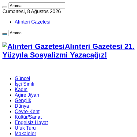
Cumartesi, 8 Ağustos 2026
Alinteri Gazetesi
Alınteri Gazetesi 21.
Yüzyıla Sosyalizmi Yazacağız!
Güncel
İşçi Sınıfı
Kadın
Agîre Jîyan
Gençlik
Dünya
Çevre-Kent
Kültür/Sanat
Engelsiz Hayat
Ufuk Turu
Makaleler