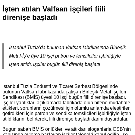
İşten atılan Valfsan işçileri fiili
direnişe başladı
İstanbul Tuzla’da bulunan Valfsan fabrikasında Birleşik
Metal-İş’e üye 10 işçi patron ve temsilciler işbirliğiyle
işten atıldı, işçiler bugün fiili direniş başlattı
İstanbul Tuzla Endüstri ve Ticaret Serbest Bölgesi’nde
bulunan Valfsan fabrikasında çalışan Birleşik Metal İşçileri
Sendikası (BMİS) üyesi 10 işçi bugün fiili direnişe başladı.
İşçiler yaptıkları açıklamada fabrikada olup bitene müdahale
ettikleri, sorunların çözülmesi için olumlu anlamda eleştiriler
getirdikleri için patron ve sendika temsilcileri işbirliğiyle işten
atıldıklarını belirterek, fiili direnişe başladıklarını duyurdular.
Bugün sabah BMİS önlükleri ve attıkları sloganlarla OSB’nin
kapısında eyleme başlayan işçiler talepelri kabul edilip, işe