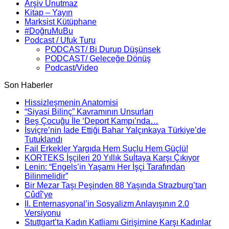
Arşiv Unutmaz
Kitap – Yayın
Marksist Kütüphane
#DoğruMuBu
Podcast / Ufuk Turu
PODCAST/ Bi Durup Düşünsek
PODCAST/ Geleceğe Dönüş
Podcast/Video
Son Haberler
Hissizleşmenin Anatomisi
“Siyasi Bilinç” Kavramının Unsurları
Beş Çocuğu İle ‘Deport Kampı’nda…
İsviçre’nin İade Ettiği Bahar Yalçınkaya Türkiye’de
Tutuklandı
Fail Erkekler Yargıda Hem Suçlu Hem Güçlü!
KORTEKS İşçileri 20 Yıllık Sultaya Karşı Çıkıyor
Lenin: “Engels’in Yaşamı Her İşçi Tarafından
Bilinmelidir”
Bir Mezar Taşı Peşinden 88 Yaşında Strazburg’tan
Cûdî’ye
II. Enternasyonal’in Sosyalizm Anlayışının 2.0
Versiyonu
Stuttgart’ta Kadın Katliamı Girişimine Karşı Kadınlar